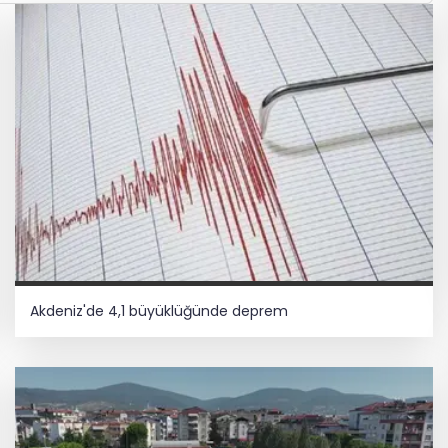
Akdeniz'de 4,1 büyüklüğünde deprem