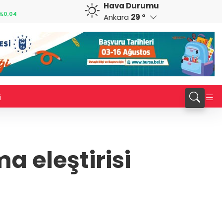
Hava Durumu
CHF
CAD
0,02
58,8366
%0,47
34,0293
%0,21
Ankara
29 °
i
 eleştirisi