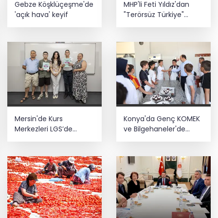
Gebze Köşklüçeşme'de
MHP'li Feti Yıldız'dan
kolaylığı... Süre 2 yıla kadar
'açık hava' keyif
"Terörsüz Türkiye"
uzatılabilecek
mesajı: Yasal
düzenlemeler kalıcı
Yaz tatilinde çocuklar ekrandan
sonuç üretecek
uzaklaşıp hareketle buluşuyor
Mersin'de Kurs
Konya'da Genç KOMEK
Merkezleri LGS’de
ve Bilgehaneler'de
büyük başarıya imza
eğlenceli yaz
attı