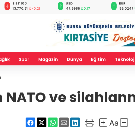
USD
EUR
GBP
47,6986
%0,17
55,0247
%0,04
64,1789
%
ağlık
Spor
Magazin
Dünya
Eğitim
Teknoloj
i
 NATO ve silahlanma