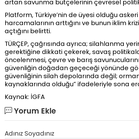
artan savunma bütçelerinin çevresel politik
Platform, Türkiye’nin de üyesi olduğu asker
harcamalarının arttığını ve bunun iklim kr
açtığını belirtti.
TÜRÇEP, çağrısında ayrıca; silahlanma yeri
gerektiğine dikkati çekerek, savaş politikal
öncelenmesi, çevre ve barış savunucuların
güvenliğin doğadan geçeceği yönünde görü
güvenliğinin silah depolarında değil; orma
kaynaklarında olduğu” ifadeleriyle sona erd
Kaynak: İGFA
Yorum Ekle
Adınız Soyadınız