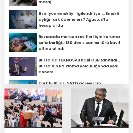
mesajı
6 milyon emekliyi ilgilendiriyor... Emekli
aylığı fark ödemeleri 7 Ağustos'ta
hesaplarda
Bozcaada mercan resifleri için koruma
seferberliği... 180 deniz canlısı türü kayıt
altına alındı
Bursa’da TEKNOSAB KOBİ OSB tanıtıldı...
Bursa’nın kalkınma yolculuğunda yeni
dönem
Türk F-16'ları NATO görevi için
Estonya'da... MSB yerli savunma
sistemleriyle güçleniyor
Teröristler teslim olmaya devam
ediyor... Hudutlarda 490 kişi yakalandı
YÖK'ten uluslararası mezunlara ikamet