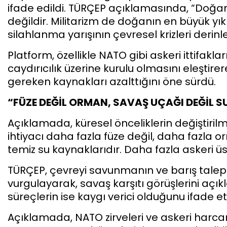
ifade edildi. TÜRÇEP açıklamasında, “Doğan
değildir. Militarizm de doğanın en büyük yık
silahlanma yarışının çevresel krizleri derinl
Platform, özellikle NATO gibi askeri ittifakl
caydırıcılık üzerine kurulu olmasını eleştire
gereken kaynakları azalttığını öne sürdü.
“FÜZE DEĞİL ORMAN, SAVAŞ UÇAĞI DEĞİL 
Açıklamada, küresel önceliklerin değiştirilme
ihtiyacı daha fazla füze değil, daha fazla 
temiz su kaynaklarıdır. Daha fazla askeri üs
TÜRÇEP, çevreyi savunmanın ve barış tale
vurgulayarak, savaş karşıtı görüşlerini açık
süreçlerin ise kaygı verici olduğunu ifade ett
Açıklamada, NATO zirveleri ve askeri harc