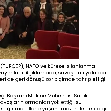
 (TÜRÇEP), NATO ve küresel silahlanma
a yayımladı. Açıklamada, savaşların yalnızca
ri de geri dönüşü zor biçimde tahrip ettiği
eği Başkanı Makine Mühendisi Sadık
aşların ormanları yok ettiği, su
 ve ağır metallerle yaşanamaz hale getirdiği