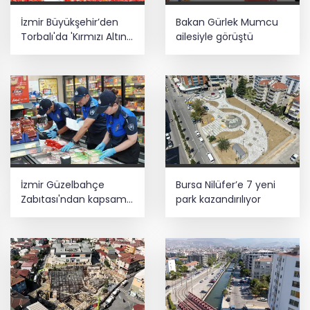
İzmir Büyükşehir’den
Bakan Gürlek Mumcu
Torbalı'da 'Kırmızı Altın'
ailesiyle görüştü
mesaisi
İzmir Güzelbahçe
Bursa Nilüfer’e 7 yeni
Zabıtası'ndan kapsamlı
park kazandırılıyor
gıda denetimi