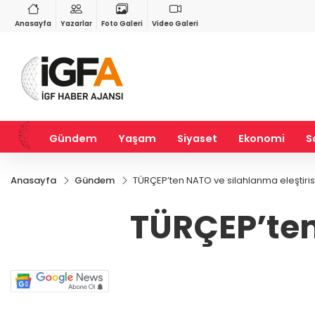
GAU/TRY
BIST 100
%0,35
6.604,97
%1,73
13.770,31
%-0,21
Anasayfa
Yazarlar
Foto Galeri
Video Galeri
Gündem
Yaşam
Siyaset
Ekonomi
S
Anasayfa
Gündem
TÜRÇEP’ten NATO ve silahlanma eleştiris
TÜRÇEP’ten