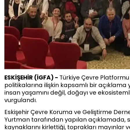
ESKİŞEHİR (İGFA) -
Türkiye Çevre Platformu
politikalarına ilişkin kapsamlı bir açıklam
insan yaşamını değil, doğayı ve ekosistemle
vurgulandı.
Eskişehir Çevre Koruma ve Geliştirme Dern
Yurtman tarafından yapılan açıklamada, sav
kaynaklarını kirlettiği, toprakları mayınlar