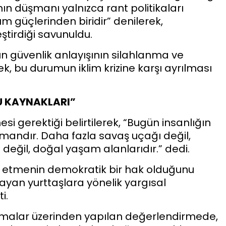
ın düşmanı yalnızca rant politikaları
ım güçlerinden biridir” denilerek,
eştirdiği savunuldu.
arın güvenlik anlayışının silahlanma ve
rek, bu durumun iklim krizine karşı ayrılması
SU KAYNAKLARI”
si gerektiği belirtilerek, “Bugün insanlığın
ormandır. Daha fazla savaş uçağı değil,
 değil, doğal yaşam alanlarıdır.” dedi.
p etmenin demokratik bir hak olduğunu
layan yurttaşlara yönelik yargısal
i.
amalar üzerinden yapılan değerlendirmede,