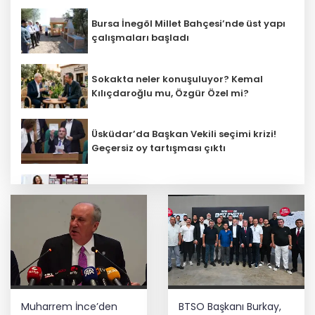
Bursa İnegöl Millet Bahçesi’nde üst yapı
çalışmaları başladı
Sokakta neler konuşuluyor? Kemal
Kılıçdaroğlu mu, Özgür Özel mi?
Üsküdar’da Başkan Vekili seçimi krizi!
Geçersiz oy tartışması çıktı
Öğretmenlerin il içi atama sonuçları
açıklandı
Başkan Aydın, Osmangazi Doğancı’da
talepleri dinledi
İnşaatta dijital dönem başlıyor... Ruhsat
Muharrem İnce’den
BTSO Başkanı Burkay,
projelerinde BIM ve e-PYS zorunluluğu