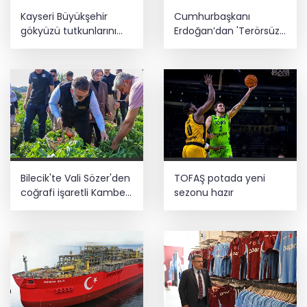
Kayseri Büyükşehir
Cumhurbaşkanı
gökyüzü tutkunlarını
Erdoğan’dan 'Terörsüz
Erciyes'te buluşturacak
Türkiye' mesajı
Bilecik'te Vali Sözer'den
TOFAŞ potada yeni
coğrafi işaretli Kamber
sezonu hazır
Biberi hasadı