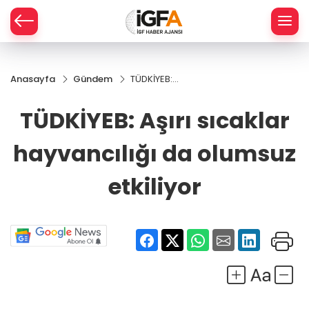
Anasayfa
Gündem
TÜDKİYEB:
ÇE
Aşırı
sıcaklar
TÜDKİYEB: Aşırı sıcaklar
hayvancılığı
RAY
da olumsuz
hayvancılığı da olumsuz
etkiliyor
SPOR
etkiliyor
R