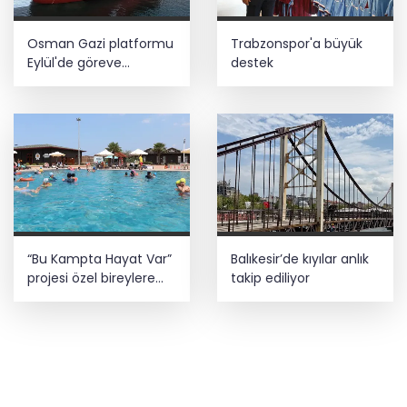
Osman Gazi platformu
Trabzonspor'a büyük
Eylül'de göreve
destek
başlayacak... Gabar’da
günlük petrol üretimi
83 bin 200 varile ulaştı
“Bu Kampta Hayat Var”
Balıkesir’de kıyılar anlık
projesi özel bireylere
takip ediliyor
yaz tatili sunuyor