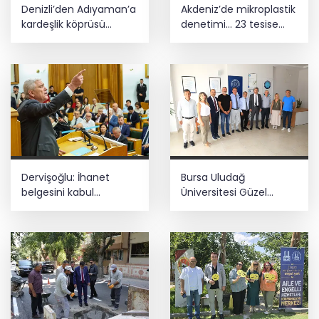
Denizli’den Adıyaman’a
Akdeniz’de mikroplastik
kardeşlik köprüsü
denetimi... 23 tesise
kuruldu
47,6 milyon TL ceza!
Dervişoğlu: İhanet
Bursa Uludağ
belgesini kabul
Üniversitesi Güzel
etmeyeceğiz
Sanatlar Fakültesi
Mudanya'dan ayrıldı!