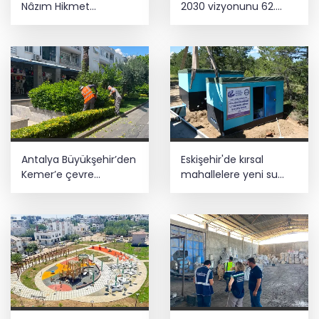
geliyor
Nâzım Hikmet
2030 vizyonunu 62.
göndermeli paylaşım:
Meslek Komitesi ile
Vatan hainliğine
değerlendirdi
Üsküdar’da seçimi CHP’nin adayı Sibel
devam ediyor hâlâ
Tan Çetinkaya kazandı
Antalya Büyükşehir’den
Eskişehir'de kırsal
Kemer’e çevre
mahallelere yeni su
düzenleme
depoları