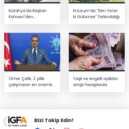
Kütahya'da Başkan
Erzurum’da “Sen Yeter
Kahveci'den
ki Gülümse” farkındalığı
çalışmalara yakın
mercek
Ömer Çelik: 2 yıllık
Yaşlı ve engelli aylıkları
çalışmanın en önemli
artışlı hesaplarda
aşamasındayız
Bizi Takip Edin!