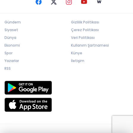
Gündem
Gizlilik Politikası
Siyaset
Çerez Politikası
Dünya
Veri Politikası
Ekonomi
Kullanım Şartnamesi
Spor
Künye
Yazarlar
İletişim
RSS