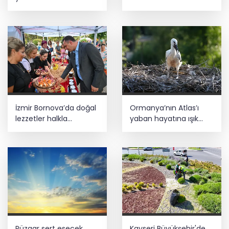
İzmir Bornova’da doğal
Ormanya’nın Atlas’ı
lezzetler halkla
yaban hayatına ışık
buluşuyor
tutacak
Rüzgar sert esecek,
Kayseri Büyükşehir'de