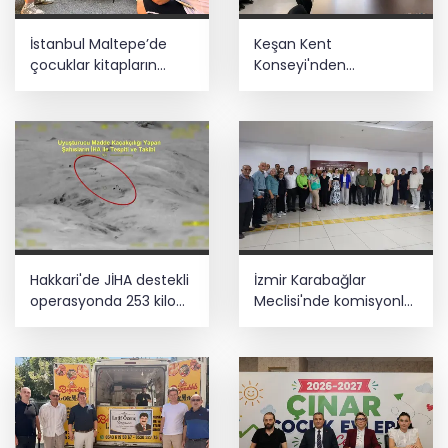
İstanbul Maltepe’de
Keşan Kent
çocuklar kitapların
Konseyi'nden
renkli dünyasında
muhtarlara nezaket
ziyareti
Hakkari'de JİHA destekli
İzmir Karabağlar
operasyonda 253 kilo
Meclisi'nde komisyonlar
esrar ele geçirildi
yeniden şekillendi