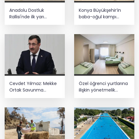
Anadolu Dostluk
Konya Büyükşehir’in
Rallisi'nde ilk yarı
baba-oğul kampı
tamamlandı
Ağustos'ta da sürecek
Cevdet Yılmaz: Mekke
Özel öğrenci yurtlarına
Ortak Savunma
ilişkin yönetmelik
Anlaşması bölgesel
değişikliği... Geçiş süresi
güvenliğe katkı
uzatıldı
sağlayacak