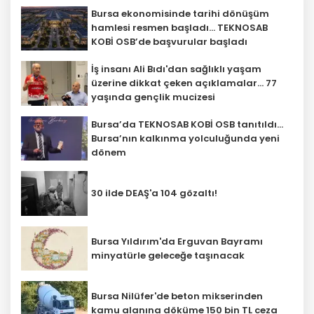
Bursa ekonomisinde tarihi dönüşüm
hamlesi resmen başladı... TEKNOSAB
KOBİ OSB’de başvurular başladı
İş insanı Ali Bıdı'dan sağlıklı yaşam
üzerine dikkat çeken açıklamalar... 77
yaşında gençlik mucizesi
Bursa’da TEKNOSAB KOBİ OSB tanıtıldı...
Bursa’nın kalkınma yolculuğunda yeni
dönem
30 ilde DEAŞ'a 104 gözaltı!
Bursa Yıldırım'da Erguvan Bayramı
minyatürle geleceğe taşınacak
Bursa Nilüfer'de beton mikserinden
kamu alanına döküme 150 bin TL ceza