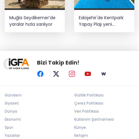
Muğla Seydikemer’de
Eskişehir'de Kentpark
yaralar hızla sarılıyor
Yapay Plajı yeni
sezonda hizmete açıldı
Bizi Takip Edin!
Gündem
Gizlilik Politikası
Siyaset
Çerez Politikası
Dünya
Veri Politikası
Ekonomi
Kullanım Şartnamesi
Spor
Künye
Yazarlar
İletişim