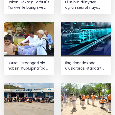
Bakan Göktaş: Terörsüz
Filistin'in dünyaya
Türkiye ile barışın ve
açılan sesi olmaya
istikrarın güçlendiği
devam edeceğiz
gelecek hedefliyoruz
Bursa Osmangazi’nin
İlaç denetiminde
nabzını Küplüpınar'da
uluslararası standart
tuttu
dönemi