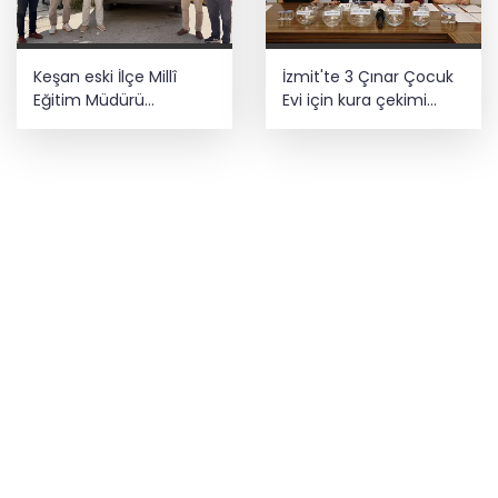
Keşan eski İlçe Millî
İzmit'te 3 Çınar Çocuk
Eğitim Müdürü
Evi için kura çekimi
vefatının yıl
gerçekleştirildi
dönümünde anıldı