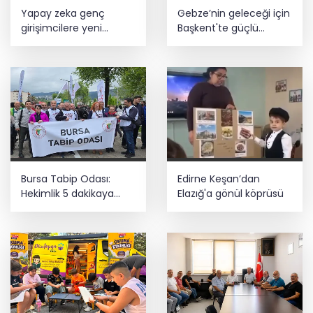
Yapay zeka genç
Gebze’nin geleceği için
girişimcilere yeni
Başkent'te güçlü
kapılar açıyor
temaslar
Bursa Tabip Odası:
Edirne Keşan’dan
Hekimlik 5 dakikaya
Elazığ'a gönül köprüsü
sığmaz