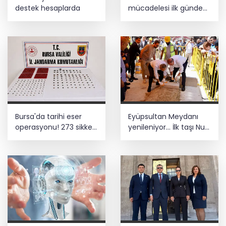
destek hesaplarda
mücadelesi ilk günde
nefes kesti
Bursa'da tarihi eser
Eyüpsultan Meydanı
operasyonu! 273 sikke
yenileniyor... İlk taşı Nuri
ve 18 obje ele geçirildi
Aslan koydu