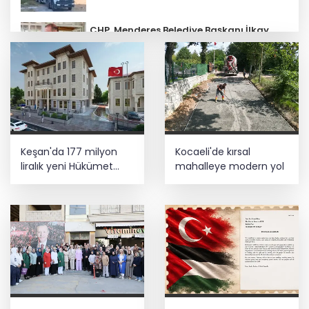
CHP, Menderes Belediye Başkanı İlkay
Çiçek'i kesin ihraç talebiyle disipline
sevk etti
Ankara'da uyuşturucu ve fuhuş 8
gözaltı
E-KİP’e Türkiye’nin Dijital Dönüşüm
Keşan'da 177 milyon
Kocaeli'de kırsal
Ödülü... Kamu kategorisinde zirvede
liralık yeni Hükümet
mahalleye modern yol
Konağı'nın temeli atıldı
Cumhurbaşkanı Erdoğan, Suudi
Arabistan yolcusu