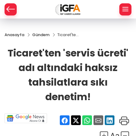
Anasayfa
Gündem
Ticaret'ten
ÇE
'servis
ücreti' adı
Ticaret'ten 'servis ücreti'
altındaki
RAY
haksız
adı altındaki haksız
tahsilatlara
SPOR
sıkı
denetim!
tahsilatlara sıkı
R
denetim!