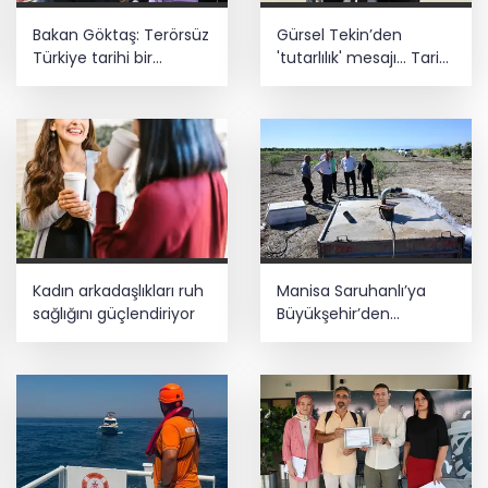
Bakan Göktaş: Terörsüz
Gürsel Tekin’den
Türkiye tarihi bir
'tutarlılık' mesajı... Tarihi
adımdır
meselelerde pusula
net olmalı
Kadın arkadaşlıkları ruh
Manisa Saruhanlı’ya
sağlığını güçlendiriyor
Büyükşehir’den
tarımsal destek