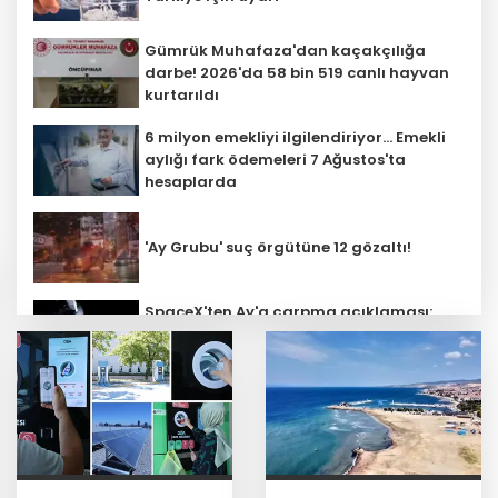
Gümrük Muhafaza'dan kaçakçılığa
darbe! 2026'da 58 bin 519 canlı hayvan
kurtarıldı
6 milyon emekliyi ilgilendiriyor... Emekli
aylığı fark ödemeleri 7 Ağustos'ta
hesaplarda
'Ay Grubu' suç örgütüne 12 gözaltı!
SpaceX'ten Ay'a çarpma açıklaması:
Sorumlu uzay operasyonları için
çalışıyoruz
Bozcaada mercan resifleri için koruma
seferberliği... 180 deniz canlısı türü kayıt
altına alındı
Türk F-16'ları NATO görevi için