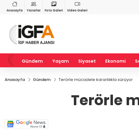
RY
BIST 100
USD
1
%0,01
13.798,82
%0,70
47,5934
%0,05
Anasayfa
Yazarlar
Foto Galeri
Video Galeri
Gündem
Yaşam
Siyaset
Ekonomi
S
Anasayfa
Gündem
Terörle mücadele kararlılıkla sürüyor
Terörle m