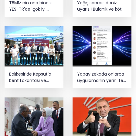
TBMM'nin ana binası
Yağış sonrası deniz
Estonya'da... MSB yerli savunma
YES-TR'de 'çok iyi'
uyarısı! Bulanık ve kötü
sistemleriyle güçleniyor
olarak sertifikalandırıldı
kokulu suda yüzmeyin
Teröristler teslim olmaya devam
ediyor... Hudutlarda 490 kişi yakalandı
Balıkesir'de Kepsut’a
Yapay zekada onlarca
Kent Lokantası ve
uygulamanın yerini tek
altyapı desteği
asistan alabilir