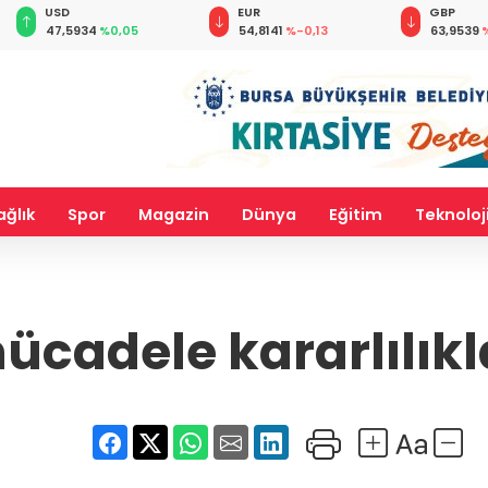
EUR
GBP
CHF
54,8141
%-0,13
63,9539
%-0,04
58,5984
ağlık
Spor
Magazin
Dünya
Eğitim
Teknoloj
ücadele kararlılık