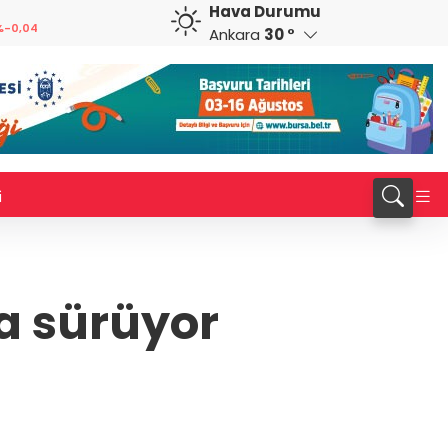
Hava Durumu
CAD
RUB
%0,09
33,9769
%0,09
0,5752
%-0,34
Ankara
30 °
i
la sürüyor