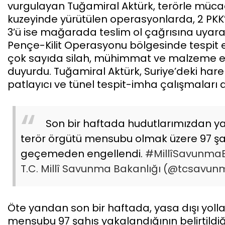
vurgulayan Tuğamiral Aktürk, terörle müc
kuzeyinde yürütülen operasyonlarda, 2 PKK’
3’ü ise mağarada teslim ol çağrısına uyara
Pençe-Kilit Operasyonu bölgesinde tespit 
çok sayıda silah, mühimmat ve malzeme ele 
duyurdu. Tuğamiral Aktürk, Suriye’deki hare
patlayıcı ve tünel tespit-imha çalışmaları 
Son bir haftada hudutlarımızdan yas
terör örgütü mensubu olmak üzere 97 şah
geçemeden engellendi.
#MillîSavunmaB
T.C. Millî Savunma Bakanlığı (@tcsavu
Öte yandan son bir haftada, yasa dışı yolla
mensubu 97 şahıs yakalandığının belirtildiği 