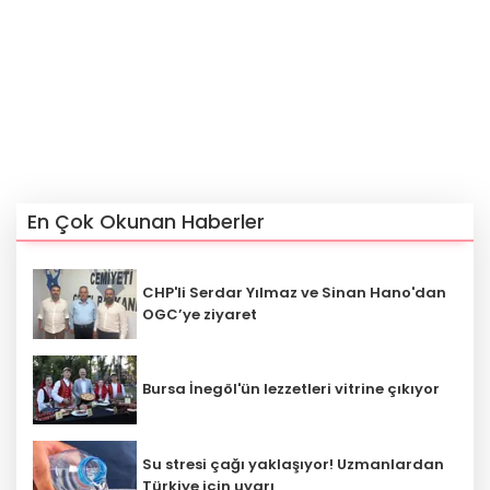
En Çok Okunan Haberler
CHP'li Serdar Yılmaz ve Sinan Hano'dan
OGC’ye ziyaret
Bursa İnegöl'ün lezzetleri vitrine çıkıyor
Su stresi çağı yaklaşıyor! Uzmanlardan
Türkiye için uyarı