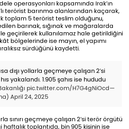
adele operasyonları kapsamında Irak’ın
lı terörist barınma alanlarından kaçarak,
k toplam 5 terörist teslim olduğunu,
edilen barınak, sığınak ve mağaralarda
geçirilerek kullanılamaz hale getirildiğini
kât bölgelerinde ise mayın, el yapımı
aralıksız sürdüğünü kaydetti.
a dışı yollarla geçmeye çalışan 2’si
ıs yakalandı. 1.905 şahıs ise hududu
akanlığı
pic.twitter.com/H7G4gNiOcd
—
nma)
April 24, 2025
rla sınırı geçmeye çalışan 2’si terör örgütü
haftalık toplantıda, bin 905 kişinin ise