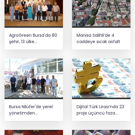
Çocuk adalet sisteminde yeni dönem
Üniversitelerde yeni dönem! Akademik
AgroGreen Bursa'da 80
Manisa Salihli’de 4
sahtekârlığa hapis, öğrencilere dönüş
yolu
şehir, 13 ülke
caddeye sıcak asfalt
ağırlayacak
5 ilde kuvvetli yağış, Marmara ve Ege’de
rüzgar alarmı!
Bursa Nilüfer'de yerel
Dijital Türk Lirası’nda 23
yönetimden
proje üçüncü faza
mahallelerde yerinde
geçti
inceleme