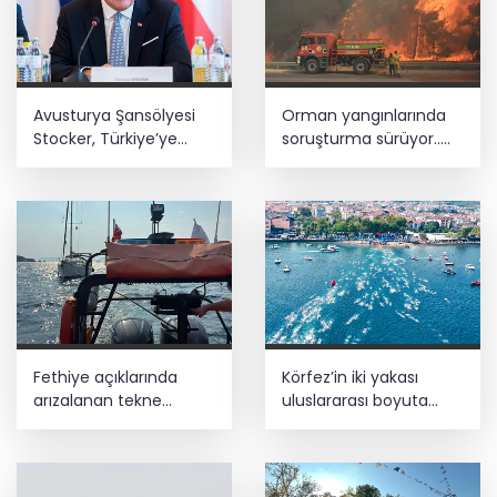
Avusturya Şansölyesi
Orman yangınlarında
Stocker, Türkiye’ye
soruşturma sürüyor..
geliyor
34 şüpheliden 9'u
tutuklandı
Fethiye açıklarında
Körfez’in iki yakası
arızalanan tekne
uluslararası boyuta
kurtarıldı
taşınıyor