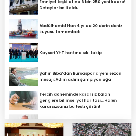
Emniyet teşkilatına 6 bin 250 yeni kadro!
Detaylar belli oldu
Abdülhamid Han 4 yılda 20 derin deniz
kuyusu tamamladı
Kayseri YHT hattına sıkı takip
Şahin Biba’dan Bursaspor’a yeni sezon
mesajı: Adım adım şampiyonluğa
Tercih döneminde kararsız kalan
gençlere bilimsel yol haritası... Halen
kararsızsanız bu testi çözün!
Menderes Belediye Başkanı İlkay Çiçek
görevden uzaklaştırıldı