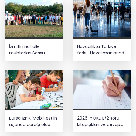
İzmitli mahalle
Havacılıkta Türkiye
muhtarları Sarısu
farkı... Havalimanlarında
Gençlik Kampı’nda
7 ayda 138,7 milyon
ağırlandı
yolcu
Bursa İznik 'MobilFest'in
2026-YÖKDİL/2 soru
üçüncü durağı oldu
kitapçıkları ve cevap
anahtarları yayımlandı