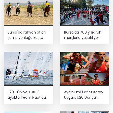
Bursa'da rahvan atları
Bursa’da 700 yıllık ruh
şampiyonluğa koştu
marşlarla yaşatılıyor
J70 Türkiye Turu 3.
Aydınlı milli atlet Koray
ayakta Team Nautique
Uygun, U20 Dünya
Yachting
Şampiyonası’nda yarı
şampiyonluğu elde etti
finalde