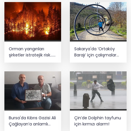
Orman yangınları
Sakarya'da ‘Ortaköy
şirketler istratejik risk...
Barajı’ için çalışmalar
Sigorta açığı büyüyor
başladı
Bursa'da Kıbrıs Gazisi Ali
Çin’de Dolphin tayfunu
Çağlayan’a anlamlı
için kırmızı alarm!
ziyaret