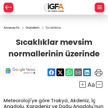
Anasayfa
Gündem
Sıcaklıklar
ÇE
mevsim
normallerinin
Sıcaklıklar mevsim
üzerinde
RAY
normallerinin üzerinde
SPOR
R
Meteoroloji'ye göre Trakya, Akdeniz, İç
Anadolu, Karadeniz ve Doğu Anadolu'nun