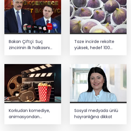
Bakan Çiftçi: Suç
Taze incirde rekolte
zincirinin ilk halkasını
yüksek, hedef 100
kıracağız
milyon dolar
Korkudan komediye,
Sosyal medyada ünlü
animasyondan
hayranlığına dikkat
dramaya 6 yeni film
vizyonda