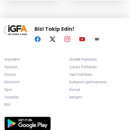
Bizi Takip Edin!
Gündem
Gizlilik Politikası
Siyaset
Çerez Politikası
Dünya
Veri Politikası
Ekonomi
Kullanım Şartnamesi
Spor
Künye
Yazarlar
İletişim
RSS