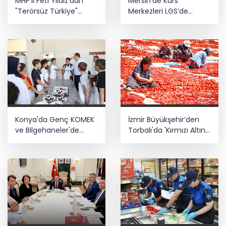
MHP'li Feti Yıldız'dan
Mersin'de Kurs
"Terörsüz Türkiye"
Merkezleri LGS’de
mesajı: Yasal
büyük başarıya imza
düzenlemeler kalıcı
attı
sonuç üretecek
Konya'da Genç KOMEK
İzmir Büyükşehir’den
ve Bilgehaneler'de
Torbalı'da 'Kırmızı Altın'
eğlenceli yaz
mesaisi