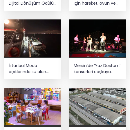
Dijital Dönüşüm Ödülü...
için hareket, oyun ve
Kamu kategorisinde
keşif bir arada
zirvede
İstanbul Moda
Mersin’de ‘Yaz Dostum’
açıklarında su alan
konserleri coşkuya
teknedeki 4 kişi
devam ediyor
kurtarıldı