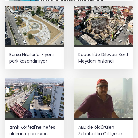
Türk F-16'ları NATO görevi için
Estonya'da... MSB yerli savunma
sistemleriyle güçleniyor
Teröristler teslim olmaya devam
ediyor... Hudutlarda 490 kişi yakalandı
YÖK'ten uluslararası mezunlara ikamet
Bursa Nilüfer’e 7 yeni
Kocaeli'de Dilovası Kent
kolaylığı... Süre 2 yıla kadar
uzatılabilecek
park kazandırılıyor
Meydanı hızlandı
Adalet Bakanı Gürlek: Behçet Oktay'ın
şüpheli ölümü yeniden kapsamlı şekilde
incelenecek
İzmir Körfezi'ne nefes
ABD'de öldürülen
aldıran operasyon...
Sebahattin Çiftçi'nin