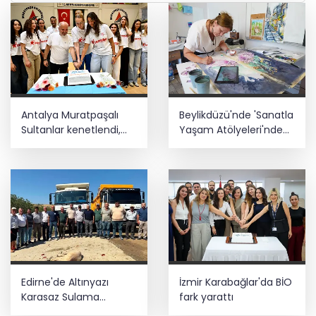
Antalya Muratpaşalı
Beylikdüzü'nde 'Sanatla
Sultanlar kenetlendi,
Yaşam Atölyeleri'nde
gözler yeni sezonda
yeni dönem
Edirne'de Altınyazı
İzmir Karabağlar'da BİO
Karasaz Sulama
fark yarattı
Kooperatifi'ne güçlü