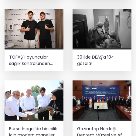
takviye
TOFAŞ'lı oyuncular
30 ilde DEAŞ'a 104
sağlık kontrolünden
gözaltı!
geçti
Bursa İnegöl’de binicilik
Gaziantep Nurdağı
için modern manejler
Deprem Müzesi ve Afet