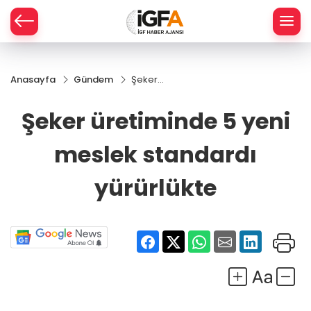
Anasayfa
Gündem
Şeker
ÇE
üretiminde
5 yeni
Şeker üretiminde 5 yeni
meslek
RAY
standardı
meslek standardı
yürürlükte
SPOR
yürürlükte
R