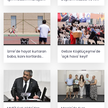
yapılıyor
Farkındalık Merkezi için
iş birliği
İzmir'de hayat kurtaran
Gebze Köşklüçeşme'de
baba, kızını kortlarda
'açık hava' keyif
şampiyonluğa hazırlıyor