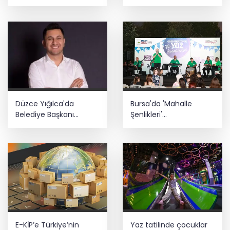
Manda ve Bostanlı
eşinden adalet çağrısı:
temizlendi
İki yıldır mağduruz
Düzce Yığılca'da
Bursa'da 'Mahalle
Belediye Başkanı
Şenlikleri'
Selami Savaş'a bir kapı
Osmangazilileri
daha kapandı!
eğlendiriyor
E-KİP’e Türkiye’nin
Yaz tatilinde çocuklar