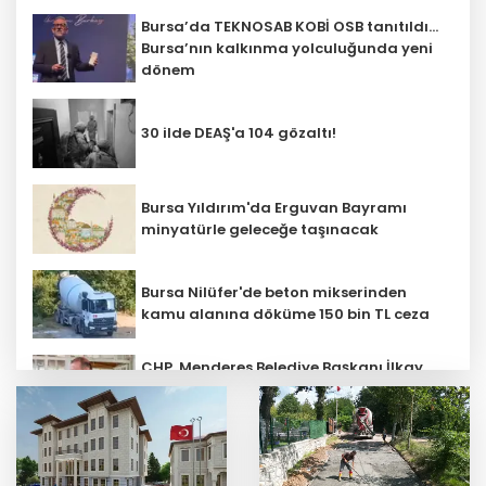
Bursa’da TEKNOSAB KOBİ OSB tanıtıldı...
Bursa’nın kalkınma yolculuğunda yeni
dönem
30 ilde DEAŞ'a 104 gözaltı!
Bursa Yıldırım'da Erguvan Bayramı
minyatürle geleceğe taşınacak
Bursa Nilüfer'de beton mikserinden
kamu alanına döküme 150 bin TL ceza
CHP, Menderes Belediye Başkanı İlkay
Çiçek'i kesin ihraç talebiyle disipline
sevk etti
Ankara'da uyuşturucu ve fuhuş 8
gözaltı