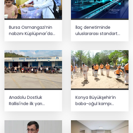
Bursa Osmangazi’nin
İlaç denetiminde
nabzını Küplüpınar'da
uluslararası standart
tuttu
dönemi
Anadolu Dostluk
Konya Büyükşehir’in
Rallisi'nde ilk yarı
baba-oğul kampı
tamamlandı
Ağustos'ta da sürecek