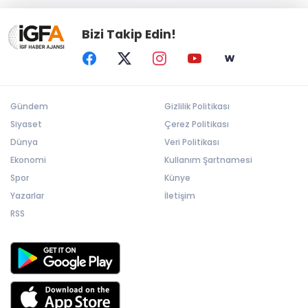
Bizi Takip Edin!
Gündem
Gizlilik Politikası
Siyaset
Çerez Politikası
Dünya
Veri Politikası
Ekonomi
Kullanım Şartnamesi
Spor
Künye
Yazarlar
İletişim
RSS