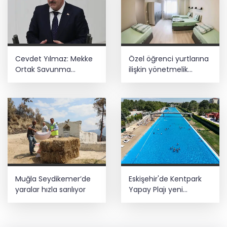
Cevdet Yılmaz: Mekke
Özel öğrenci yurtlarına
Ortak Savunma
ilişkin yönetmelik
Anlaşması bölgesel
değişikliği... Geçiş süresi
güvenliğe katkı
uzatıldı
sağlayacak
Muğla Seydikemer’de
Eskişehir'de Kentpark
yaralar hızla sarılıyor
Yapay Plajı yeni
sezonda hizmete açıldı