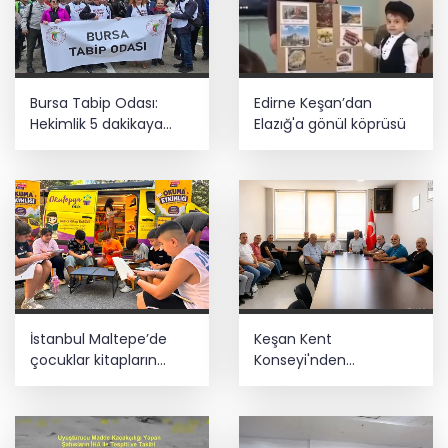
Bursa Tabip Odası:
Edirne Keşan’dan
Hekimlik 5 dakikaya
Elazığ'a gönül köprüsü
sığmaz
İstanbul Maltepe’de
Keşan Kent
çocuklar kitapların
Konseyi'nden
renkli dünyasında
muhtarlara nezaket
ziyareti