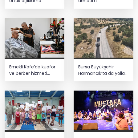
ortak açıklama
denetim
Emekli Kafe’de kuaför
Bursa Büyükşehir
ve berber hizmeti
Harmancık’ta da yolları
başladı
yeniliyor