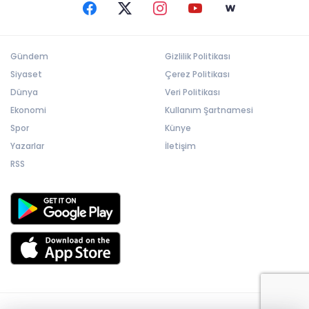
Gündem
Gizlilik Politikası
Siyaset
Çerez Politikası
Dünya
Veri Politikası
Ekonomi
Kullanım Şartnamesi
Spor
Künye
Yazarlar
İletişim
RSS