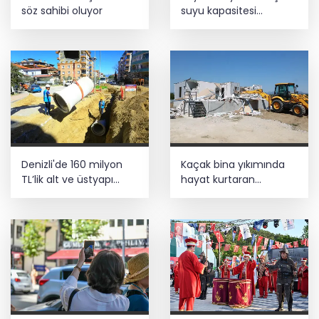
önde! Dev lansmanda neler oldu?
söz sahibi oluyor
suyu kapasitesi
güçlendirildi
Kayseri Melikgazi şantiye alanına
döndü
Denizli'de 160 milyon
Kaçak bina yıkımında
TL’lik alt ve üstyapı
hayat kurtaran
yatırımı
müdahale