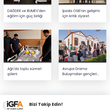
DAĞDER ve BUMEV'den
İpsala OSB'nin gelişimi
eğitim için güç birliği
için kritik ziyaret
Ağrı'da toplu sünnet
Avrupa Drama
şöleni
Buluşmaları gençleri
İzmir’de
Bizi Takip Edin!