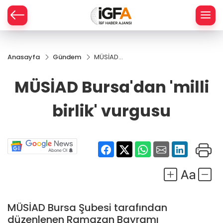
Anasayfa
Gündem
MÜSİAD
ÇE
Bursa'dan
'milli birlik'
MÜSİAD Bursa'dan 'milli
vurgusu
RAY
birlik' vurgusu
SPOR
R
MÜSİAD Bursa Şubesi tarafından
düzenlenen Ramazan Bayramı