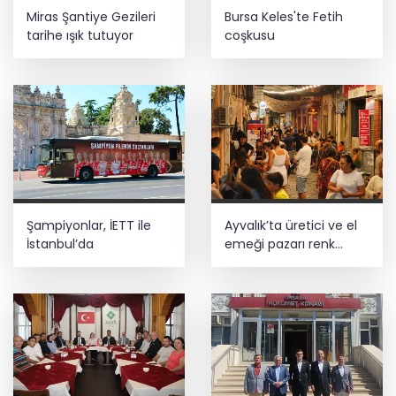
Miras Şantiye Gezileri
Bursa Keles'te Fetih
tarihe ışık tutuyor
coşkusu
Şampiyonlar, İETT ile
Ayvalık’ta üretici ve el
İstanbul’da
emeği pazarı renk
katıyor