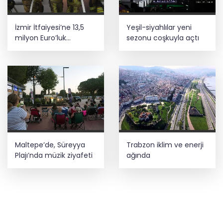
İzmir İtfaiyesi’ne 13,5
Yeşil-siyahlılar yeni
milyon Euro’luk
sezonu coşkuyla açtı
teknoloji yatırımı
Maltepe’de, Süreyya
Trabzon iklim ve enerji
Plajı’nda müzik ziyafeti
ağında