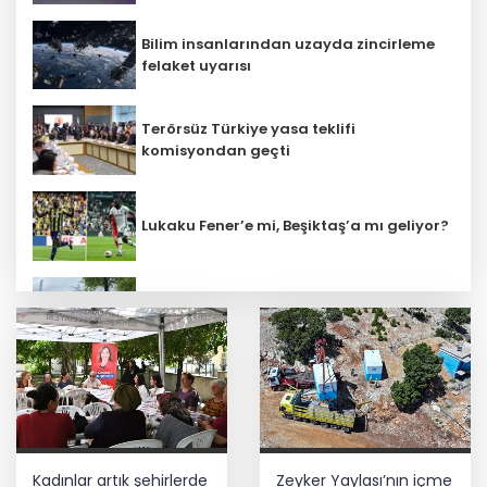
Bilim insanlarından uzayda zincirleme
felaket uyarısı
Terörsüz Türkiye yasa teklifi
komisyondan geçti
Lukaku Fener’e mi, Beşiktaş’a mı geliyor?
Bursa Tabip Odası: Hekimlik 5 dakikaya
sığmaz
İş Bankası Grubu üst yönetiminde görev
değişimi
İbrahim Burkay seçimlerde açık ara
Kadınlar artık şehirlerde
Zeyker Yaylası’nın içme