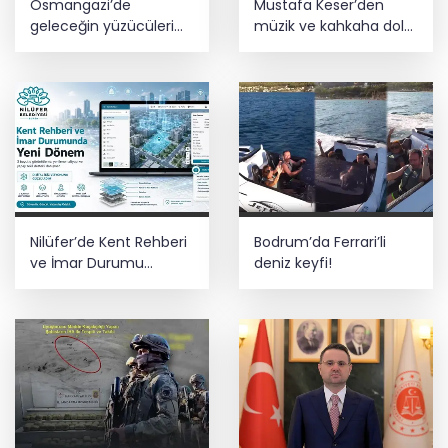
Osmangazi’de
Mustafa Keser’den
geleceğin yüzücüleri
müzik ve kahkaha dolu
sertifikalarını aldı
gece
Nilüfer’de Kent Rehberi
Bodrum’da Ferrari’li
ve İmar Durumu
deniz keyfi!
Sorgulama yenilendi