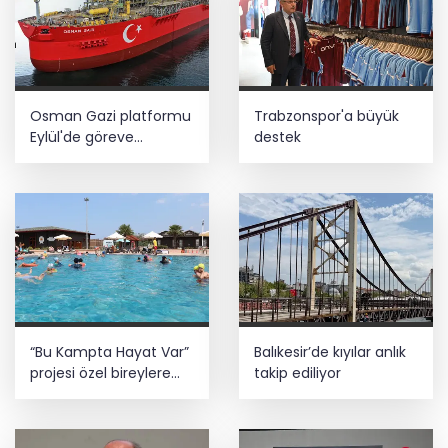
Osman Gazi platformu
Trabzonspor'a büyük
Eylül'de göreve
destek
başlayacak... Gabar’da
günlük petrol üretimi
83 bin 200 varile ulaştı
“Bu Kampta Hayat Var”
Balıkesir’de kıyılar anlık
projesi özel bireylere
takip ediliyor
yaz tatili sunuyor