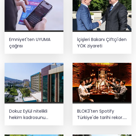
Emniyet'ten UYUMA
İçişleri Bakanı Çiftçi'den
çağrısı
YÖK ziyareti
Dokuz Eylül nitelikli
BLOK3'ten Spotify
hekim kadrosunu
Türkiye'de tarihi rekor...
güçlendirdi
Albümdeki 10 şarkının
tamamı Top 50'ye girdi