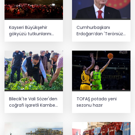
Kayseri Büyükşehir
Cumhurbaşkanı
gökyüzü tutkunlarını
Erdoğan’dan 'Terörsüz
Erciyes'te buluşturacak
Türkiye' mesajı
Bilecik'te Vali Sözer'den
TOFAŞ potada yeni
coğrafi işaretli Kamber
sezonu hazır
Biberi hasadı