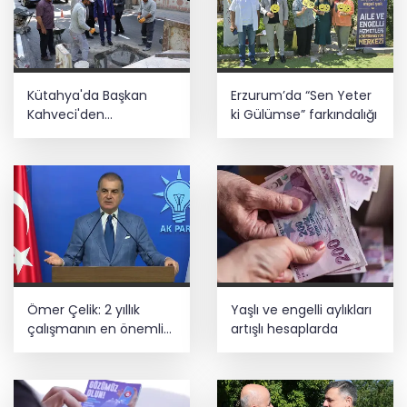
Başkan Aydın, Osmangazi Doğancı’da
talepleri dinledi
İnşaatta dijital dönem başlıyor... Ruhsat
Kütahya'da Başkan
Erzurum’da “Sen Yeter
projelerinde BIM ve e-PYS zorunluluğu
geliyor
Kahveci'den
ki Gülümse” farkındalığı
çalışmalara yakın
mercek
Üsküdar’da seçimi CHP’nin adayı Sibel
Tan Çetinkaya kazandı
Ömer Çelik: 2 yıllık
Yaşlı ve engelli aylıkları
çalışmanın en önemli
artışlı hesaplarda
aşamasındayız