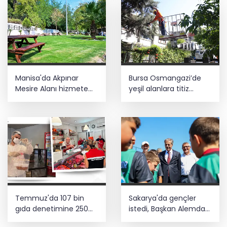
Manisa'da Akpınar
Bursa Osmangazi’de
Mesire Alanı hizmete
yeşil alanlara titiz
açılıyor
koruma
Temmuz'da 107 bin
Sakarya'da gençler
gıda denetimine 250
istedi, Başkan Alemdar
milyon TL ceza kesildi
talimat verdi