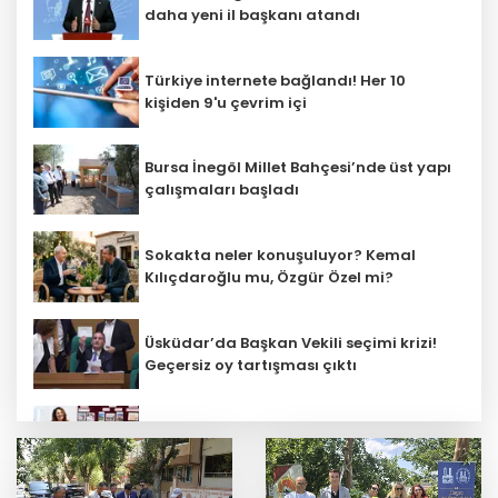
daha yeni il başkanı atandı
Türkiye internete bağlandı! Her 10
kişiden 9'u çevrim içi
Bursa İnegöl Millet Bahçesi’nde üst yapı
çalışmaları başladı
Sokakta neler konuşuluyor? Kemal
Kılıçdaroğlu mu, Özgür Özel mi?
Üsküdar’da Başkan Vekili seçimi krizi!
Geçersiz oy tartışması çıktı
Öğretmenlerin il içi atama sonuçları
açıklandı