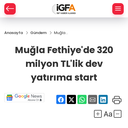
Anasayfa
Gündem
Muğla
ÇE
Fethiye'de
320
Muğla Fethiye'de 320
milyon
RAY
TL'lik dev
milyon TL'lik dev
yatırıma
SPOR
start
yatırıma start
R