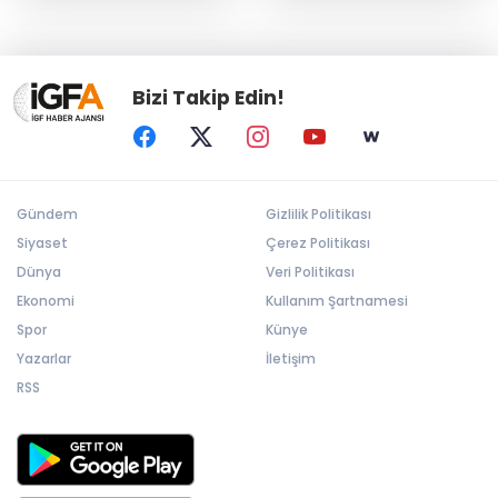
Bizi Takip Edin!
Gündem
Gizlilik Politikası
Siyaset
Çerez Politikası
Dünya
Veri Politikası
Ekonomi
Kullanım Şartnamesi
Spor
Künye
Yazarlar
İletişim
RSS