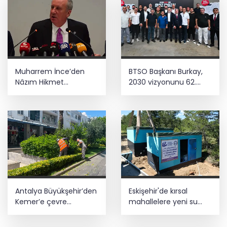
Muharrem İnce’den
BTSO Başkanı Burkay,
Nâzım Hikmet
2030 vizyonunu 62.
göndermeli paylaşım:
Meslek Komitesi ile
Vatan hainliğine
değerlendirdi
devam ediyor hâlâ
Antalya Büyükşehir’den
Eskişehir'de kırsal
Kemer’e çevre
mahallelere yeni su
düzenleme
depoları