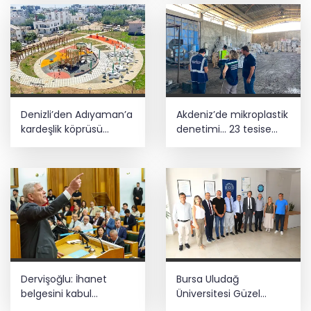
Denizli’den Adıyaman’a
Akdeniz’de mikroplastik
kardeşlik köprüsü
denetimi... 23 tesise
kuruldu
47,6 milyon TL ceza!
Dervişoğlu: İhanet
Bursa Uludağ
belgesini kabul
Üniversitesi Güzel
etmeyeceğiz
Sanatlar Fakültesi