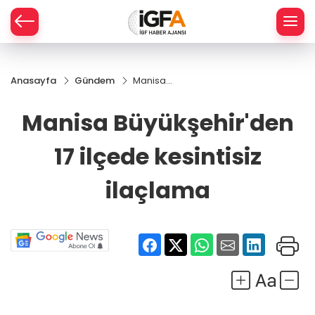
Anasayfa
Gündem
Manisa
ÇE
Büyükşehir'den
17 ilçede
Manisa Büyükşehir'den
kesintisiz
RAY
ilaçlama
17 ilçede kesintisiz
SPOR
ilaçlama
R