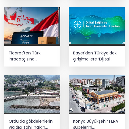
tanındı
şampiyonluğa
Ticaret'ten Türk
Bayer'den Türkiye’deki
ihracatçısına
girişimcilere ‘Dijital
Endonezya pazarı
Sağlık ve Tarım
rehberi
Girişimleri Haritası’
çağrısı
Ordu’da gökdelenlerin
Konya Büyükşehir FERA
yıkıldığı sahil halkın
şubelerini