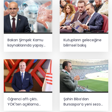
oldu
Bakan Şimşek: Kamu
Kutupların geleceğine
kaynaklarında yapay
bilimsel bakış
zekâ dönemi
Öğrenci affı çıktı..
Şahin Biba’dan
YÖK'ten açıklama
Bursaspor’a yeni sezon
geldi! 4 aylık süre
mesajı: Adım adım