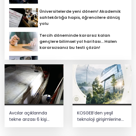
Üniversitelerde yeni dönem! Akademik
sahtekârlığa hapis, öğrencilere dönüş
yolu
Tercih döneminde kararsız kalan
gençlere bilimsel yol haritası... Halen
kararsızsanız bu testi çözün!
Emniyet teşkilatına 6 bin 250 yeni kadro!
Detaylar belli oldu
CHP İstanbul’da yeni katılımlar... Gürsel
Tekin: Birlikte başaracağız
Büyükelçiliklerde değişim... 4 ülkeye yeni
Avcılar açıklarında
KOSGEB’den yeşil
atama
tekne arızası 6 kişi
teknoloji girişimlerine
kurtarıldı
6,5 milyon TL’ye kadar
destek
Başkentte yavru zebranın adı ‘Pijamalı’