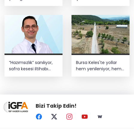
hizmetine açıldı
yaygınlaştırıyor
“Hazımsızlık” sanılıyor,
Bursa Keles'te yollar
safra kesesi iltihabı
hem yenileniyor, hem
çıkıyor
genişliyor
Bizi Takip Edin!