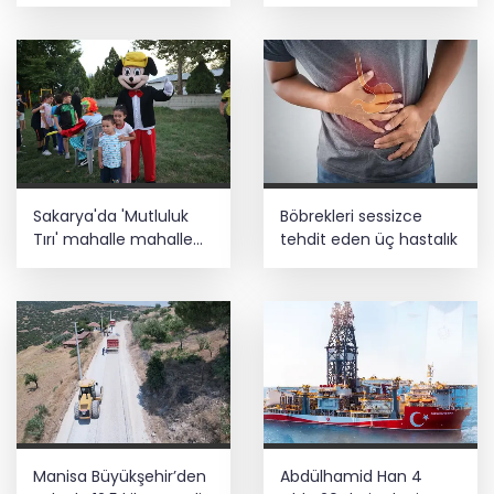
Türbesi asıl yerinde
yeniden inşa edilecek
Sakarya'da 'Mutluluk
Böbrekleri sessizce
Tırı' mahalle mahalle
tehdit eden üç hastalık
geziyor
Manisa Büyükşehir’den
Abdülhamid Han 4