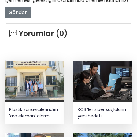
içermemesi gerektiğini okurlarımıza önemle hatırlatırız!
Gönder
Yorumlar (
0
)
Plastik sanayicilerinden
KOBİ’ler siber suçluların
'ara eleman' alarmı
yeni hedefi