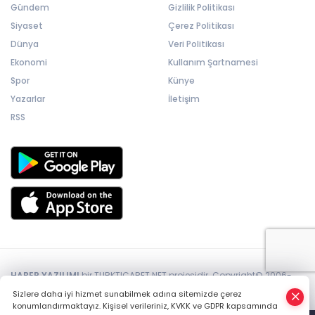
Gündem
Gizlilik Politikası
Siyaset
Çerez Politikası
Dünya
Veri Politikası
Ekonomi
Kullanım Şartnamesi
Spor
Künye
Yazarlar
İletişim
RSS
HABER YAZILIMI
bir TURKTICARET.NET projesidir. Copyright© 2006-
2026 Tüm hakları saklıdır.
Sizlere daha iyi hizmet sunabilmek adına sitemizde çerez
konumlandırmaktayız. Kişisel verileriniz, KVKK ve GDPR kapsamında