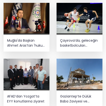
Muğla'da Başkan
Çayırova’da, geleceğin
Ahmet Aras’tan 'hukuk
basketbolcuları
müşavirliği' açıklaması
seçmelerde ter döktü
AFAD’dan Yozgat’ta
Gaziantep’te Dülük
EYY konutlarına ziyaret
Baba Zaviyesi ve