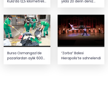
Kula’da 12,5 kilometrelik
yılda 20 derin deniz
yol hamlesi
kuyusu tamamladı
Bursa Osmangazi’de
“Zorba” Balesi
pazarlardan aylık 600
Hierapolis’te sahnelendi
ton atık toplanıyor