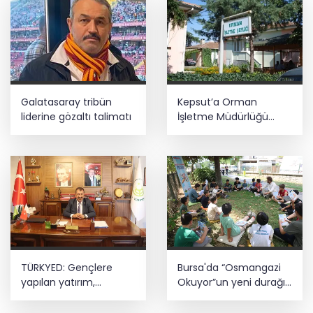
Galatasaray tribün
Kepsut’a Orman
liderine gözaltı talimatı
İşletme Müdürlüğü
kuruluyor
TÜRKYED: Gençlere
Bursa'da “Osmangazi
yapılan yatırım,
Okuyor”un yeni durağı
Türkiye’nin geleceğine
Yeniceabat oldu
yatırımdır