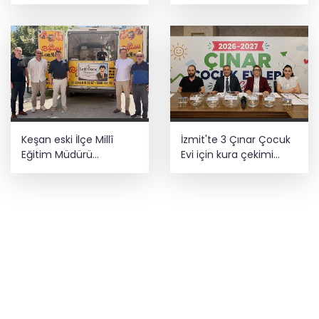
esrar ele geçirildi
yeniden şekillendi
Keşan eski İlçe Millî
İzmit'te 3 Çınar Çocuk
Eğitim Müdürü
Evi için kura çekimi
vefatının yıl
gerçekleştirildi
dönümünde anıldı