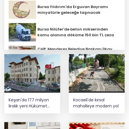
Bursa Yıldırım'da Erguvan Bayramı
minyatürle geleceğe taşınacak
Bursa Nilüfer'de beton mikserinden
kamu alanına döküme 150 bin TL ceza
CHP, Menderes Belediye Başkanı İlkay
Çiçek'i kesin ihraç talebiyle disipline
sevk etti
Ankara'da uyuşturucu ve fuhuş 8
gözaltı
E-KİP’e Türkiye’nin Dijital Dönüşüm
Keşan'da 177 milyon
Kocaeli'de kırsal
Ödülü... Kamu kategorisinde zirvede
liralık yeni Hükümet
mahalleye modern yol
Konağı'nın temeli atıldı
Cumhurbaşkanı Erdoğan, Suudi
Arabistan yolcusu