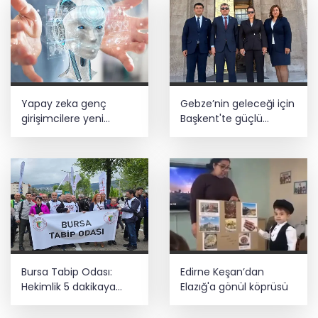
Yapay zeka genç
Gebze’nin geleceği için
girişimcilere yeni
Başkent'te güçlü
kapılar açıyor
temaslar
Bursa Tabip Odası:
Edirne Keşan’dan
Hekimlik 5 dakikaya
Elazığ'a gönül köprüsü
sığmaz