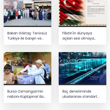
Bakan Göktaş: Terörsüz
Filistin'in dünyaya
Türkiye ile barışın ve
açılan sesi olmaya
istikrarın güçlendiği
devam edeceğiz
gelecek hedefliyoruz
Bursa Osmangazi’nin
İlaç denetiminde
nabzını Küplüpınar'da
uluslararası standart
tuttu
dönemi