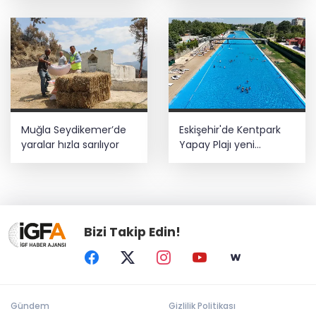
güvenliğe katkı
uzatıldı
sağlayacak
Muğla Seydikemer’de
Eskişehir'de Kentpark
yaralar hızla sarılıyor
Yapay Plajı yeni
sezonda hizmete açıldı
Bizi Takip Edin!
Gündem
Gizlilik Politikası