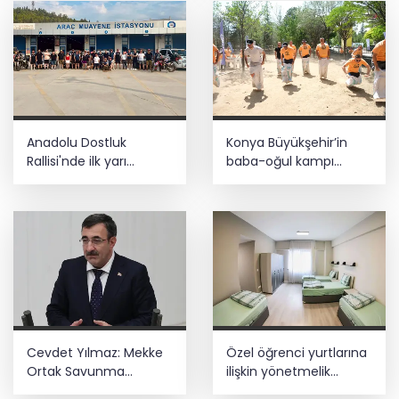
Anadolu Dostluk
Konya Büyükşehir’in
Rallisi'nde ilk yarı
baba-oğul kampı
tamamlandı
Ağustos'ta da sürecek
Cevdet Yılmaz: Mekke
Özel öğrenci yurtlarına
Ortak Savunma
ilişkin yönetmelik
Anlaşması bölgesel
değişikliği... Geçiş süresi