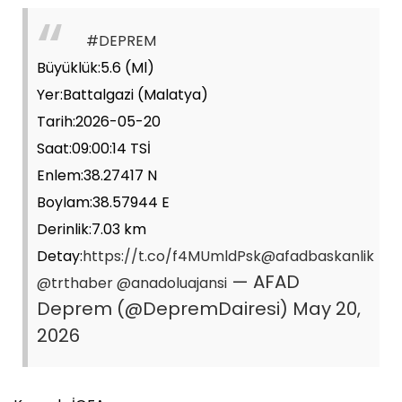
#DEPREM
Büyüklük:5.6 (Ml)
Yer:Battalgazi (Malatya)
Tarih:2026-05-20
Saat:09:00:14 TSİ
Enlem:38.27417 N
Boylam:38.57944 E
Derinlik:7.03 km
Detay:
https://t.co/f4MUmldPsk
@afadbaskanlik
— AFAD
@trthaber
@anadoluajansi
Deprem (@DepremDairesi)
May 20,
2026