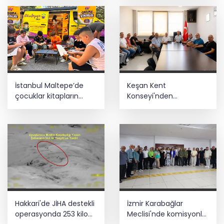
İstanbul Maltepe’de
Keşan Kent
çocuklar kitapların
Konseyi'nden
renkli dünyasında
muhtarlara nezaket
ziyareti
Hakkari'de JİHA destekli
İzmir Karabağlar
operasyonda 253 kilo
Meclisi'nde komisyonlar