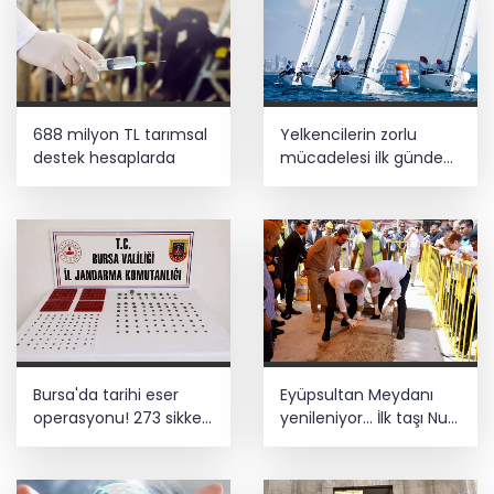
688 milyon TL tarımsal
Yelkencilerin zorlu
destek hesaplarda
mücadelesi ilk günde
nefes kesti
Bursa'da tarihi eser
Eyüpsultan Meydanı
operasyonu! 273 sikke
yenileniyor... İlk taşı Nuri
ve 18 obje ele geçirildi
Aslan koydu