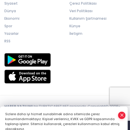
Siyaset
Çerez Politikası
Dünya
Veri Politikası
Ekonomi
Kullanım Şartnamesi
Spor
Künye
Yazarlar
İletişim
RSS
HABER YAZILIMI
bir TURKTICARET.NET projesidir. Copyright© 2006-
2026 Tüm hakları saklıdır.
Sizlere daha iyi hizmet sunabilmek adına sitemizde çerez
konumlandırmaktayız. Kişisel verileriniz, KVKK ve GDPR kapsamında
toplanıp işlenir. Sitemizi kullanarak, çerezleri kullanmamızı kabul etmiş
olacaksınız.