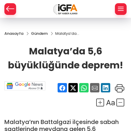
Anasayfa
Gündem
Malatya’da
ÇE
5,6
büyüklüğünde
Malatya’da 5,6
deprem!
RAY
büyüklüğünde deprem!
SPOR
R
Malatya’nın Battalgazi ilçesinde sabah
saatlerinde meydana gelen 5,6