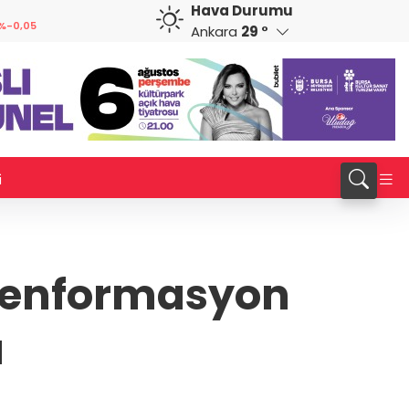
Hava Durumu
GBP
CHF
%-0,05
64,1812
%0,15
58,5999
%-0,55
Ankara
29 °
i
ezenformasyon
ı