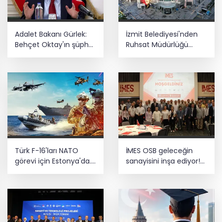
'Terörsüz Türkiye'
Kayseri Büyükşehir gökyüzü tutkunlarını
Adalet Bakanı Gürlek:
İzmit Belediyesi'nden
Erciyes'te buluşturacak
Behçet Oktay'ın şüpheli
Ruhsat Müdürlüğü
ölümü yeniden
iddialarına açıklama
kapsamlı şekilde
Teröristler teslim olmaya devam
incelenecek
ediyor... Hudutlarda 490 kişi yakalandı
Türk F-16'ları NATO
İMES OSB geleceğin
görevi için Estonya'da...
sanayisini inşa ediyor!
MSB yerli savunma
Sanayinin geleceği
sistemleriyle güçleniyor
İMES OSB'de konuşuldu