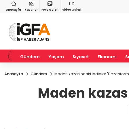
VND
GAU/TRY
6
%0,37
0,0018
%0,14
6.514,78
%0,29
Anasayfa
Yazarlar
Foto Galeri
Video Galeri
Gündem
Yaşam
Siyaset
Ekonomi
S
Anasayfa
Gündem
Maden kazasındaki iddialar 'Dezenforma
Maden kazası