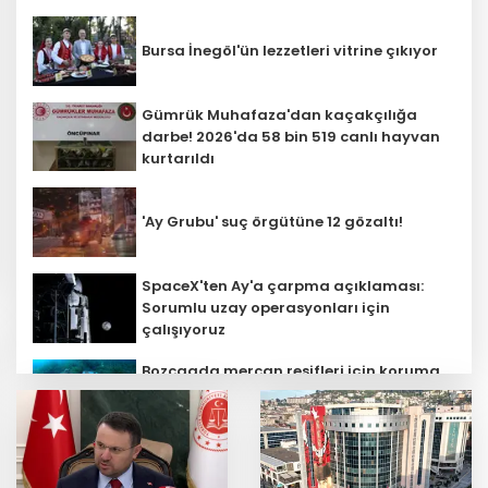
Bursa İnegöl'ün lezzetleri vitrine çıkıyor
Gümrük Muhafaza'dan kaçakçılığa
darbe! 2026'da 58 bin 519 canlı hayvan
kurtarıldı
'Ay Grubu' suç örgütüne 12 gözaltı!
SpaceX'ten Ay'a çarpma açıklaması:
Sorumlu uzay operasyonları için
çalışıyoruz
Bozcaada mercan resifleri için koruma
seferberliği... 180 deniz canlısı türü kayıt
altına alındı
MGK bugün toplanıyor... Gündem