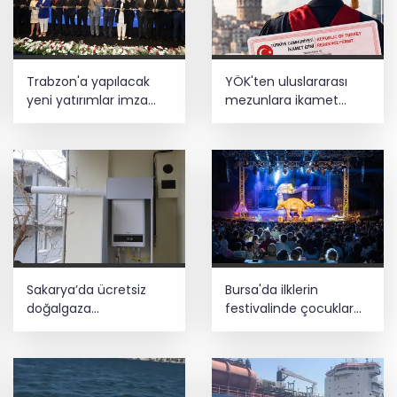
Trabzon'a yapılacak
YÖK'ten uluslararası
yeni yatırımlar imza
mezunlara ikamet
altına alındı
kolaylığı... Süre 2 yıla
kadar uzatılabilecek
Sakarya’da ücretsiz
Bursa'da ilklerin
doğalgaza
festivalinde çocuklar
kavuşacaklar
da şen şakrak