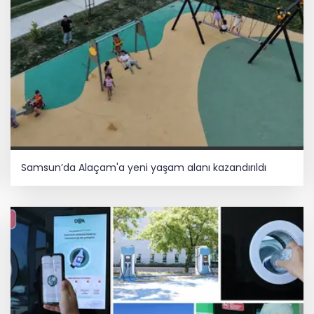
Samsun’da Alaçam'a yeni yaşam alanı kazandırıldı