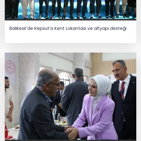
Balıkesir'de Kepsut’a Kent Lokantası ve altyapı desteği