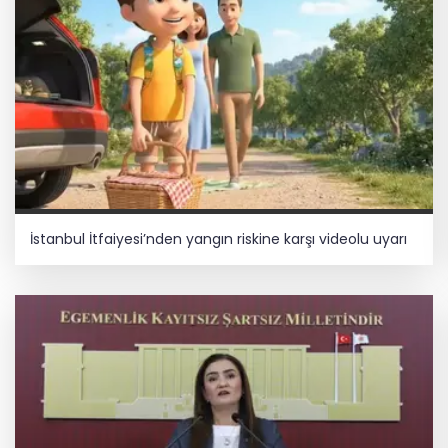
İstanbul İtfaiyesi’nden yangın riskine karşı videolu uyarı