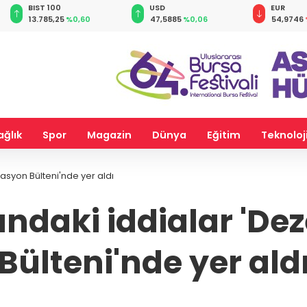
BIST 100
USD
EUR
13.785,25
%0,60
47,5885
%0,06
54,9746
ağlık
Spor
Magazin
Dünya
Eğitim
Teknoloj
syon Bülteni'nde yer aldı
ndaki iddialar 'D
Bülteni'nde yer ald