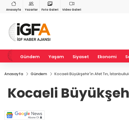
RY
BIST 100
USD
60
%2,46
13.779,39
%-0,14
47,6909
%0,15
Anasayfa
Yazarlar
Foto Galeri
Video Galeri
Gündem
Yaşam
Siyaset
Ekonomi
S
Anasayfa
Gündem
Kocaeli Büyükşehir'in Afet Tırı, İstanbull
Kocaeli Büyükşehir