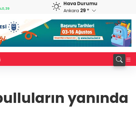
Hava Durumu
CAD
RUB
%0,82
34,2140
%0,76
0,5822
%0,65
Ankara
29 °
i
nbulluların yanında