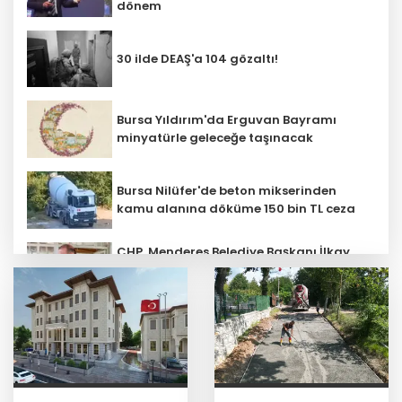
dönem
30 ilde DEAŞ'a 104 gözaltı!
Bursa Yıldırım'da Erguvan Bayramı
minyatürle geleceğe taşınacak
Bursa Nilüfer'de beton mikserinden
kamu alanına döküme 150 bin TL ceza
CHP, Menderes Belediye Başkanı İlkay
Çiçek'i kesin ihraç talebiyle disipline
sevk etti
Ankara'da uyuşturucu ve fuhuş 8
gözaltı
E-KİP’e Türkiye’nin Dijital Dönüşüm