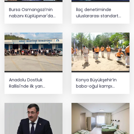
Bursa Osmangazi’nin
İlaç denetiminde
nabzını Küplüpınar'da
uluslararası standart
tuttu
dönemi
Anadolu Dostluk
Konya Büyükşehir’in
Rallisi'nde ilk yarı
baba-oğul kampı
tamamlandı
Ağustos'ta da sürecek