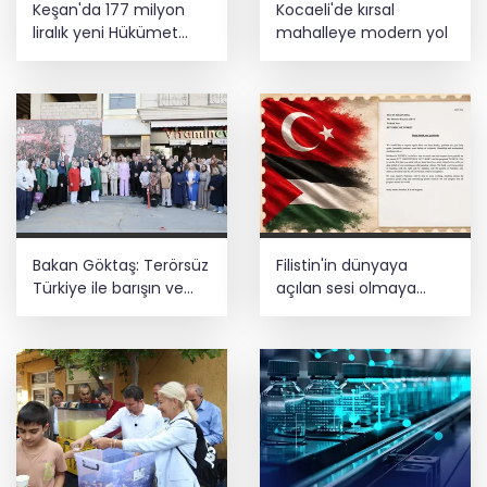
Keşan'da 177 milyon
Kocaeli'de kırsal
Ödülü... Kamu kategorisinde zirvede
liralık yeni Hükümet
mahalleye modern yol
Konağı'nın temeli atıldı
Cumhurbaşkanı Erdoğan, Suudi
Arabistan yolcusu
Bakan Göktaş: Terörsüz
Filistin'in dünyaya
Türkiye ile barışın ve
açılan sesi olmaya
istikrarın güçlendiği
devam edeceğiz
gelecek hedefliyoruz