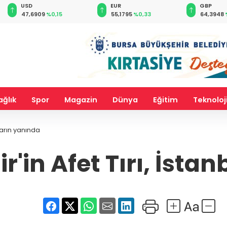
EUR
GBP
CHF
55,1795
%0,33
64,3948
%0,39
59,0453
ağlık
Spor
Magazin
Dünya
Eğitim
Teknoloj
uların yanında
'in Afet Tırı, İsta