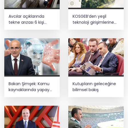
Avcılar açıklarında
KOSGEB’den yeşil
tekne arızası 6 kişi
teknoloji girişimlerine
kurtarıldı
6,5 milyon TL’ye kadar
destek
Bakan Şimşek: Kamu
Kutupların geleceğine
kaynaklarında yapay
bilimsel bakış
zekâ dönemi