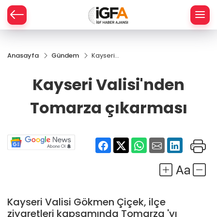
Anasayfa
Gündem
Kayseri
ÇE
Valisi'nden
Tomarza
Kayseri Valisi'nden
çıkarması
RAY
Tomarza çıkarması
SPOR
R
Kayseri Valisi Gökmen Çiçek, ilçe
ziyaretleri kapsamında Tomarza 'yı