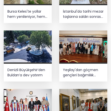
Bursa Büyükşehir Harmancık’ta da
Bursa Keles'te yollar
İstanbul'da tarihi mezar
yolları yeniliyor
hem yenileniyor, hem
taşlarına saldırı sonrası
genişliyor
restorasyon
Esnaf odalarından ortak açıklama
Denizli Büyükşehir’den
Yeşilay'dan göçmen
Buldan’a dev yatırım
gençleri bağımlılık
risklerinden koruyacak
uluslararası model