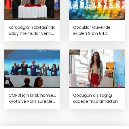
Karabağlar Zabıtası'nda
Çocuklar Güvende
aday memurlar yemin
ekipleri 9 bin 842
etti
çocuğu spora ve
sosyal faaliyetlere
yönlendirdi
COP31 için kritik hamle...
Çocuğun diş sağlığı
Kyoto ve Paris süreçleri
sadece fırçalamaktan
Türkiye’de yönetilecek
ibaret değil