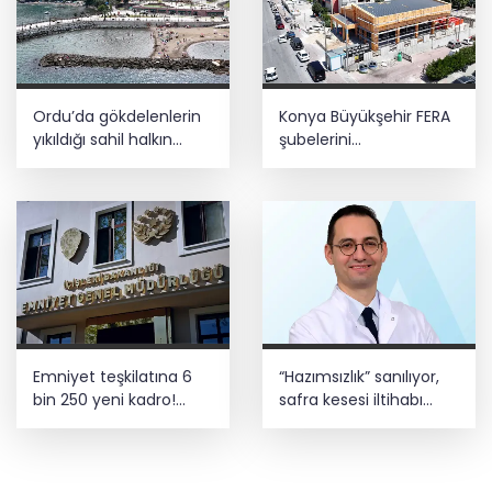
Ordu’da gökdelenlerin
Konya Büyükşehir FERA
yıkıldığı sahil halkın
şubelerini
hizmetine açıldı
yaygınlaştırıyor
Emniyet teşkilatına 6
“Hazımsızlık” sanılıyor,
bin 250 yeni kadro!
safra kesesi iltihabı
Detaylar belli oldu
çıkıyor