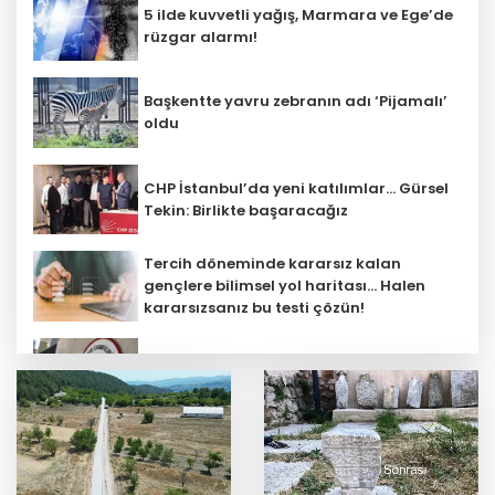
5 ilde kuvvetli yağış, Marmara ve Ege’de
rüzgar alarmı!
Başkentte yavru zebranın adı ‘Pijamalı’
oldu
CHP İstanbul’da yeni katılımlar... Gürsel
Tekin: Birlikte başaracağız
Tercih döneminde kararsız kalan
gençlere bilimsel yol haritası... Halen
kararsızsanız bu testi çözün!
Büyükelçiliklerde değişim... 4 ülkeye yeni
atama
Çocuk adalet sisteminde yeni dönem