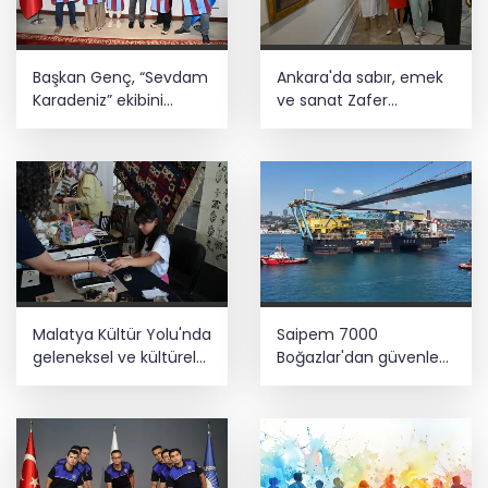
Başkan Genç, “Sevdam
Ankara'da sabır, emek
Karadeniz” ekibini
ve sanat Zafer
ağırladı! Film Festivali
Çarşısı’nda hayat buldu
Aralık’ta
Malatya Kültür Yolu'nda
Saipem 7000
geleneksel ve kültürel
Boğazlar'dan güvenle
birikim
geçti