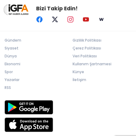
Bizi Takip Edin!
Gündem
Gizlilik Politikası
Siyaset
Çerez Politikası
Dünya
Veri Politikası
Ekonomi
Kullanım Şartnamesi
Spor
Künye
Yazarlar
İletişim
RSS