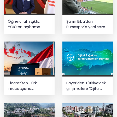
Öğrenci affı çıktı..
Şahin Biba’dan
YÖK'ten açıklama
Bursaspor’a yeni sezon
geldi! 4 aylık süre
mesajı: Adım adım
tanındı
şampiyonluğa
Ticaret'ten Türk
Bayer'den Türkiye’deki
ihracatçısına
girişimcilere ‘Dijital
Endonezya pazarı
Sağlık ve Tarım
rehberi
Girişimleri Haritası’
çağrısı