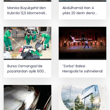
Manisa Büyükşehir’den
Abdülhamid Han 4
Kula’da 12,5 kilometrelik
yılda 20 derin deniz
yol hamlesi
kuyusu tamamladı
Bursa Osmangazi’de
“Zorba” Balesi
pazarlardan aylık 600
Hierapolis’te sahnelendi
ton atık toplanıyor