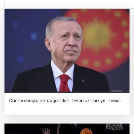
Cumhurbaşkanı Erdoğan’dan 'Terörsüz Türkiye' mesajı