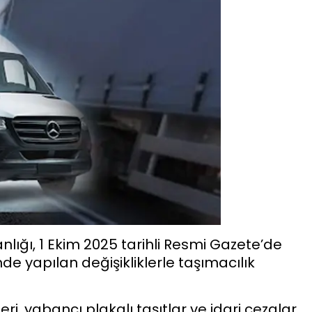
nlığı, 1 Ekim 2025 tarihli Resmi Gazete’de
 yapılan değişikliklerle taşımacılık
eri, yabancı plakalı taşıtlar ve idari cezalar