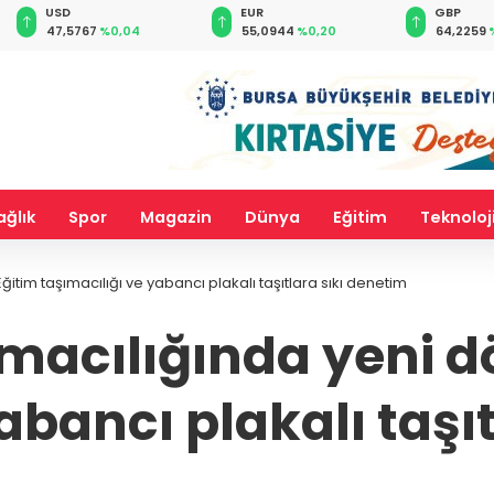
EUR
GBP
CHF
55,0944
%0,20
64,2259
%0,23
58,9989
ağlık
Spor
Magazin
Dünya
Eğitim
Teknoloj
itim taşımacılığı ve yabancı plakalı taşıtlara sıkı denetim
macılığında yeni d
abancı plakalı taşı