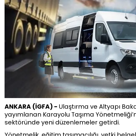
ANKARA (İGFA) -
Ulaştırma ve Altyapı Baka
yayımlanan Karayolu Taşıma Yönetmeliği’nde
sektöründe yeni düzenlemeler getirdi.
Yönetmelik, eğitim taşımacılığı, yetki belgel