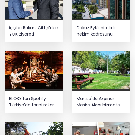
İçişleri Bakanı Çiftçi'den
Dokuz Eylül nitelikli
YÖK ziyareti
hekim kadrosunu
güçlendirdi
BLOK3'ten Spotify
Manisa'da Akpınar
Türkiye'de tarihi rekor...
Mesire Alanı hizmete
Albümdeki 10 şarkının
açılıyor
tamamı Top 50'ye girdi