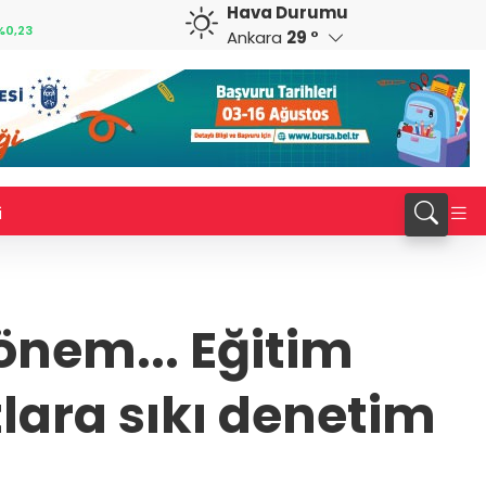
Hava Durumu
CAD
RUB
%0,14
33,9710
%0,09
0,5839
%-0,13
Ankara
29 °
i
önem... Eğitim
tlara sıkı denetim