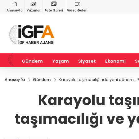
RY
BIST 100
USD
25
%1,11
13.703,13
%0,11
47,5767
%0,04
Anasayfa
Yazarlar
Foto Galeri
Video Galeri
Gündem
Yaşam
Siyaset
Ekonomi
S
Anasayfa
Gündem
Karayolu taşımacılığında yeni dönem... Eğ
Karayolu taşı
taşımacılığı ve y