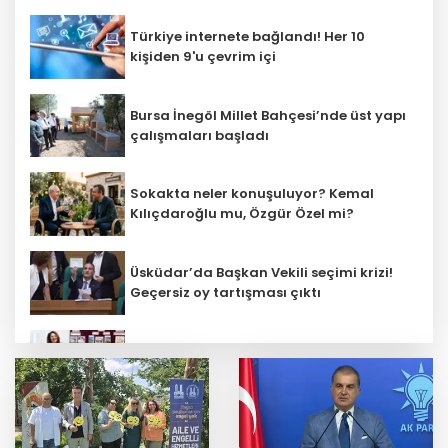
Türkiye internete bağlandı! Her 10
kişiden 9'u çevrim içi
Bursa İnegöl Millet Bahçesi’nde üst yapı
çalışmaları başladı
Sokakta neler konuşuluyor? Kemal
Kılıçdaroğlu mu, Özgür Özel mi?
Üsküdar’da Başkan Vekili seçimi krizi!
Geçersiz oy tartışması çıktı
Öğretmenlerin il içi atama sonuçları
açıklandı
ATSO’dan Cumhuriyet Başsavcısı