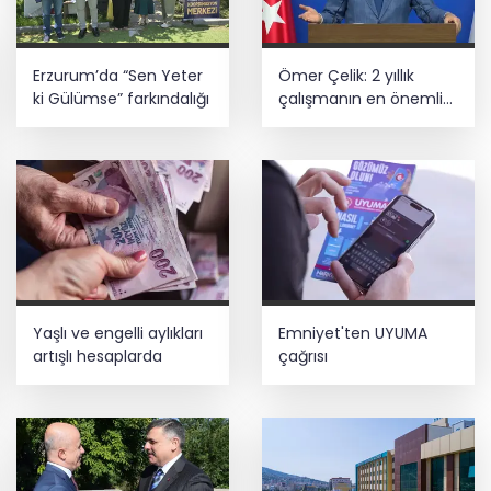
Yusufoğlu’na hayırlı olsun ziyareti
Başkan Aydın, Osmangazi Doğancı’da
Erzurum’da “Sen Yeter
Ömer Çelik: 2 yıllık
talepleri dinledi
ki Gülümse” farkındalığı
çalışmanın en önemli
aşamasındayız
İnşaatta dijital dönem başlıyor... Ruhsat
projelerinde BIM ve e-PYS zorunluluğu
geliyor
Yaşlı ve engelli aylıkları
Emniyet'ten UYUMA
artışlı hesaplarda
çağrısı