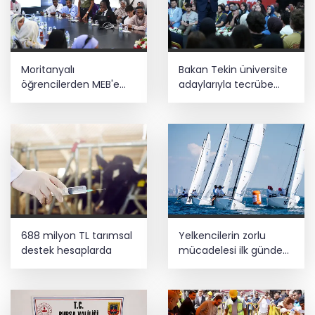
Moritanyalı
Bakan Tekin üniversite
öğrencilerden MEB'e
adaylarıyla tecrübe
ziyaret
paylaştı
688 milyon TL tarımsal
Yelkencilerin zorlu
destek hesaplarda
mücadelesi ilk günde
nefes kesti