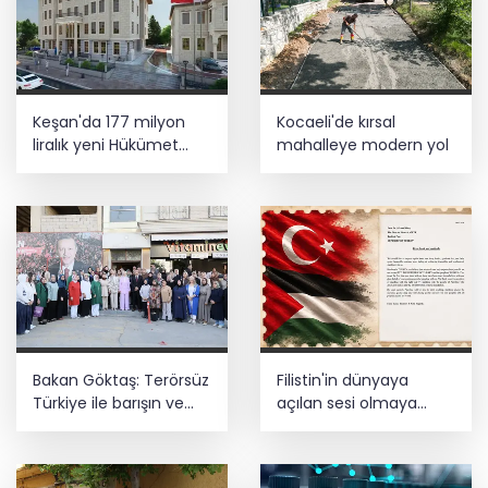
Keşan'da 177 milyon
Kocaeli'de kırsal
liralık yeni Hükümet
mahalleye modern yol
Konağı'nın temeli atıldı
Bakan Göktaş: Terörsüz
Filistin'in dünyaya
Türkiye ile barışın ve
açılan sesi olmaya
istikrarın güçlendiği
devam edeceğiz
gelecek hedefliyoruz