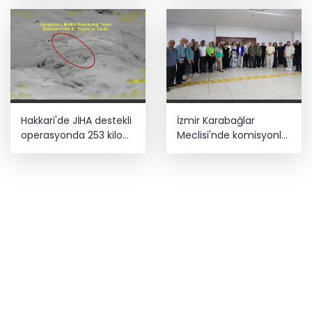
Hakkari'de JİHA destekli
İzmir Karabağlar
operasyonda 253 kilo
Meclisi'nde komisyonlar
esrar ele geçirildi
yeniden şekillendi