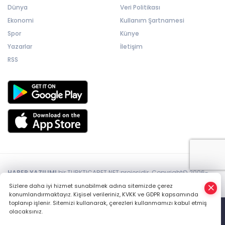
Dünya
Veri Politikası
Ekonomi
Kullanım Şartnamesi
Spor
Künye
Yazarlar
İletişim
RSS
HABER YAZILIMI
bir TURKTICARET.NET projesidir. Copyright© 2006-
2026 Tüm hakları saklıdır.
Sizlere daha iyi hizmet sunabilmek adına sitemizde çerez
konumlandırmaktayız. Kişisel verileriniz, KVKK ve GDPR kapsamında
toplanıp işlenir. Sitemizi kullanarak, çerezleri kullanmamızı kabul etmiş
olacaksınız.