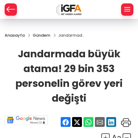
Anasayfa
Gündem
Jandarmada
ÇE
büyük
atama! 29
Jandarmada büyük
bin 353
RAY
personelin
atama! 29 bin 353
görev yeri
SPOR
değişti
personelin görev yeri
R
değişti