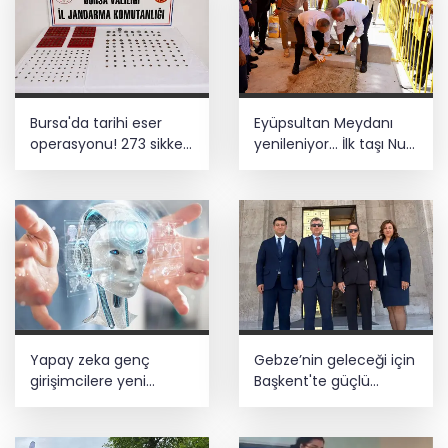
Bursa'da tarihi eser
Eyüpsultan Meydanı
operasyonu! 273 sikke
yenileniyor... İlk taşı Nuri
ve 18 obje ele geçirildi
Aslan koydu
Yapay zeka genç
Gebze’nin geleceği için
girişimcilere yeni
Başkent'te güçlü
kapılar açıyor
temaslar