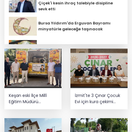
Çiçek'i kesin ihraç talebiyle disipline
sevk etti
Bursa Yıldırım'da Erguvan Bayramı
minyatürle geleceğe taşınacak
E-KİP’e Türkiye’nin Dijital Dönüşüm
Ödülü... Kamu kategorisinde zirvede
Özel öğrenci yurtlarına ilişkin
yönetmelik değişikliği... Geçiş süresi
uzatıldı
Ankara'da uyuşturucu ve fuhuş 8
Keşan eski İlçe Millî
İzmit'te 3 Çınar Çocuk
gözaltı
Eğitim Müdürü
Evi için kura çekimi
vefatının yıl
gerçekleştirildi
dönümünde anıldı
Depremde hasar görmüştü... Malatya
Arkeoloji Müzesi yenilendi