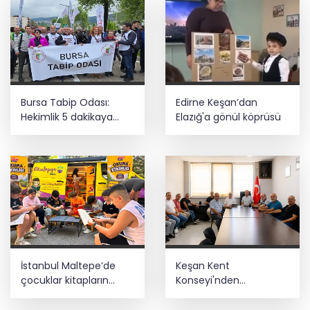
Bursa Tabip Odası:
Edirne Keşan’dan
Hekimlik 5 dakikaya
Elazığ'a gönül köprüsü
sığmaz
İstanbul Maltepe’de
Keşan Kent
çocuklar kitapların
Konseyi'nden
renkli dünyasında
muhtarlara nezaket
ziyareti