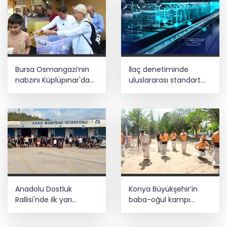
Bursa Osmangazi’nin
İlaç denetiminde
nabzını Küplüpınar'da
uluslararası standart
tuttu
dönemi
Anadolu Dostluk
Konya Büyükşehir’in
Rallisi'nde ilk yarı
baba-oğul kampı
tamamlandı
Ağustos'ta da sürecek