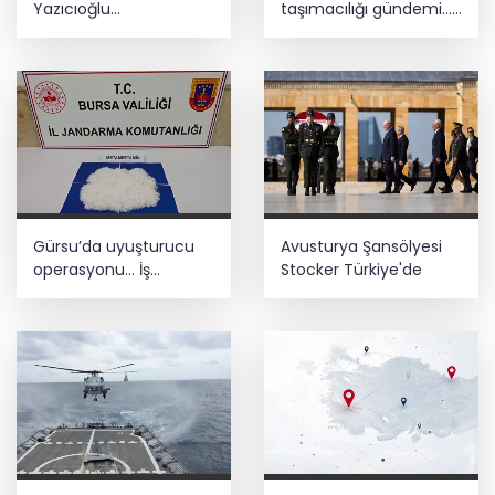
Yazıcıoğlu
taşımacılığı gündemi...
soruşturmasında hiçbir
S Plaka ve TEKNOSAB
ihtimal göz ardı
için çözüm arayışı
edilmiyor
Gürsu’da uyuşturucu
Avusturya Şansölyesi
operasyonu... İş
Stocker Türkiye'de
yerinden 1,9 kilogram
metamfetamin çıktı