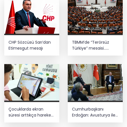
CHP Sözcüsü Sarı’dan
TBMM’de “Terörsüz
Etimesgut mesajı
Türkiye” mesaisi...
Kanun teklifinin
görüşmeleri sürüyor
Çocuklarda ekran
Cumhurbaşkanı
süresi arttıkça hareket
Erdoğan: Avusturya ile
azalıyor
ticaret hacminde