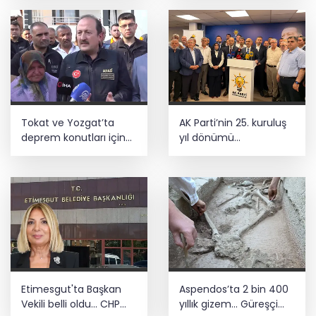
hedef 5 milyar dolar
Tokat ve Yozgat’ta
AK Parti’nin 25. kuruluş
deprem konutları için
yıl dönümü
çalışmalar sürüyor
Kahramanmaraş’ta
kutlandı
Etimesgut'ta Başkan
Aspendos’ta 2 bin 400
Vekili belli oldu... CHP
yıllık gizem... Güreşçi