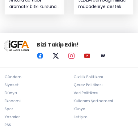
Ankara'da tıbbi
SEDEM’den bağımlılıkla
aromatik bitki kursuna
mücadeleye destek
yoğun ilgi
Bizi Takip Edin!
Gündem
Gizlilik Politikası
Siyaset
Çerez Politikası
Dünya
Veri Politikası
Ekonomi
Kullanım Şartnamesi
Spor
Künye
Yazarlar
İletişim
RSS