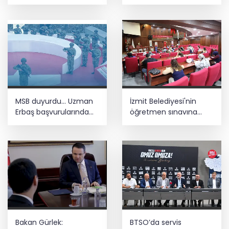
adayı Seda Dilber
mezarı ortaya çıktı
kazandı
MSB duyurdu... Uzman
İzmit Belediyesi'nin
Erbaş başvurularında
öğretmen sınavına
süre uzatıldı
adaylardan övgü
Bakan Gürlek:
BTSO’da servis