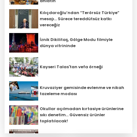
anlatın
Kılıçdaroğlu’ndan “Terörsüz Türkiye”
mesajı... Sürece tereddütsüz katkı
vereceğiz
İznik Dikilitaş, Gölge Modu filmiyle
‎dünya vitrininde
Kayseri Talas'tan vefa örneği
Kruvaziyer gemisinde evlenme ve nikah
tazeleme modası
Okullar açılmadan kırtasiye ürünlerine
sıkı denetim... Güvensiz ürünler
toplatılacak!
Şehit aileleri ve gazilere müjde! Teklif