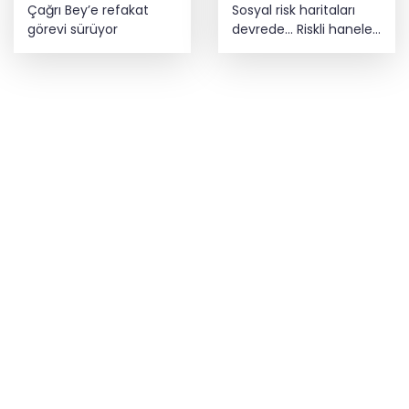
Çağrı Bey’e refakat
Sosyal risk haritaları
görevi sürüyor
devrede... Riskli haneler
sorun büyümeden
belirlenecek