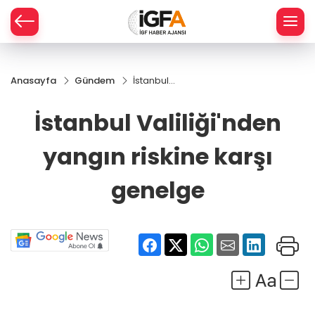
Anasayfa
Gündem
İstanbul
ÇE
Valiliği'nden
yangın
İstanbul Valiliği'nden
riskine karşı
RAY
genelge
yangın riskine karşı
SPOR
genelge
R