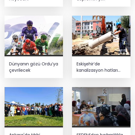
dönümünde Sındırgı'yı
unutmadı
Dünyanın gözü Ordu’ya
Eskişehir’de
çevrilecek
kanalizasyon hatları
yenileniyor