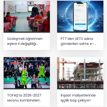
yasalaştı
Şahin Biba, Bursa’da 2 yılda
yapılamayanı 5 ayda yapıyor
İnternet şikayetlerinde 'kesintiler' ilk
Sözleşmeli öğretmen
PTT’den UETS adına
sırada
eşlere il değişikliği
gönderilen sahte e-
müjdesi... Başvurular 12
postalara karşı uyarı
CHP’li Cemal Canpolat’tan Çerçeve
Ağustos’ta başlıyor
Yasa açıklaması: Barış, yalnızca
silahların susması değildir
TOFAŞ’ta 2026-2027
İnşaat maliyetlerinde
sezonu kombineleri
işçilik başı çekiyor!
satışa çıkıyor