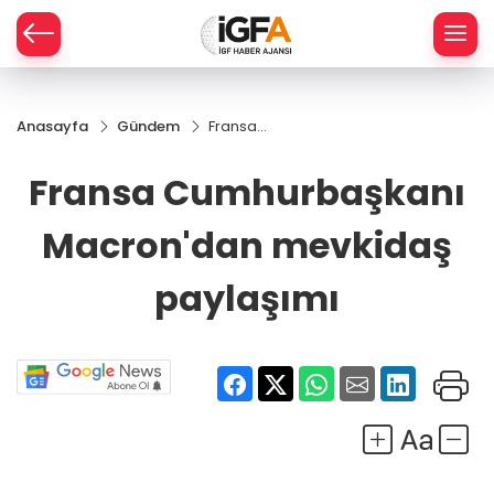
Anasayfa
Gündem
Fransa
ÇE
Cumhurbaşkanı
Macron'dan
Fransa Cumhurbaşkanı
mevkidaş
RAY
paylaşımı
Macron'dan mevkidaş
SPOR
paylaşımı
R