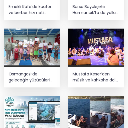
Emekli Kafe’de kuaför
Bursa Büyükşehir
ve berber hizmeti
Harmancık’ta da yolları
başladı
yeniliyor
Osmangazi’de
Mustafa Keser’den
geleceğin yüzücüleri
müzik ve kahkaha dolu
sertifikalarını aldı
gece