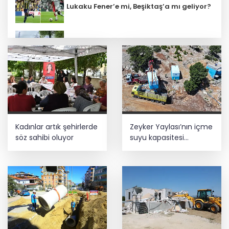
Lukaku Fener’e mi, Beşiktaş’a mı geliyor?
Bursa Tabip Odası: Hekimlik 5 dakikaya
sığmaz
İş Bankası Grubu üst yönetiminde görev
değişimi
İbrahim Burkay seçimlerde açık ara
Kadınlar artık şehirlerde
Zeyker Yaylası’nın içme
önde! Dev lansmanda neler oldu?
söz sahibi oluyor
suyu kapasitesi
güçlendirildi
Kayseri Melikgazi şantiye alanına
döndü