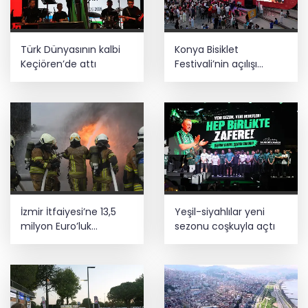
Türk Dünyasının kalbi
Konya Bisiklet
Keçiören’de attı
Festivali’nin açılışı
coşkuyla gerçekleşti
İzmir İtfaiyesi’ne 13,5
Yeşil-siyahlılar yeni
milyon Euro’luk
sezonu coşkuyla açtı
teknoloji yatırımı