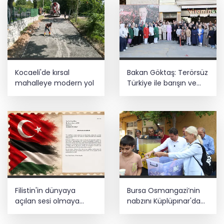
Depremde hasar görmüştü... Malatya
Arkeoloji Müzesi yenilendi
Kocaeli'de kırsal
Bakan Göktaş: Terörsüz
mahalleye modern yol
Türkiye ile barışın ve
istikrarın güçlendiği
gelecek hedefliyoruz
Filistin'in dünyaya
Bursa Osmangazi’nin
açılan sesi olmaya
nabzını Küplüpınar'da
devam edeceğiz
tuttu