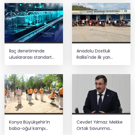
İlaç denetiminde
Anadolu Dostluk
uluslararası standart
Rallisi'nde ilk yarı
dönemi
tamamlandı
Konya Büyükşehir’in
Cevdet Yılmaz: Mekke
baba-oğul kampı
Ortak Savunma
Ağustos'ta da sürecek
Anlaşması bölgesel