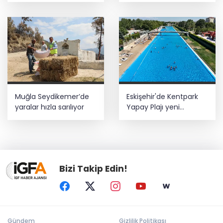
güvenliğe katkı
sağlayacak
Muğla Seydikemer’de
Eskişehir'de Kentpark
yaralar hızla sarılıyor
Yapay Plajı yeni
sezonda hizmete açıldı
Bizi Takip Edin!
Gündem
Gizlilik Politikası