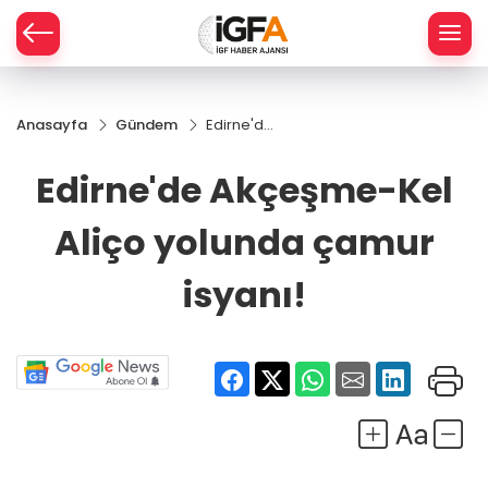
Anasayfa
Gündem
Edirne'de
ÇE
Akçeşme-
Kel Aliço
Edirne'de Akçeşme-Kel
yolunda
RAY
çamur
Aliço yolunda çamur
isyanı!
SPOR
isyanı!
R