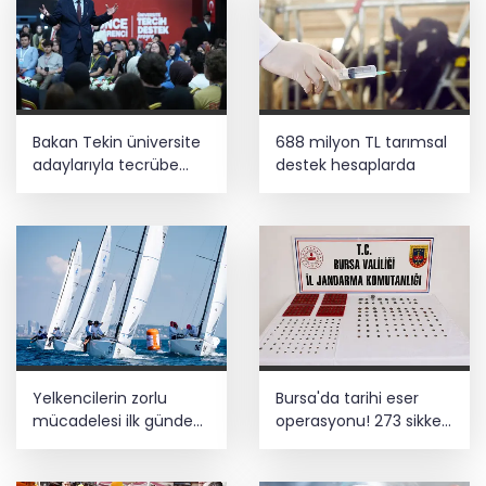
Bakan Tekin üniversite
688 milyon TL tarımsal
adaylarıyla tecrübe
destek hesaplarda
paylaştı
Yelkencilerin zorlu
Bursa'da tarihi eser
mücadelesi ilk günde
operasyonu! 273 sikke
nefes kesti
ve 18 obje ele geçirildi