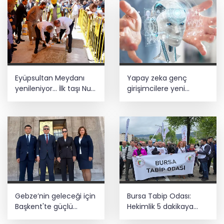
Eyüpsultan Meydanı
Yapay zeka genç
yenileniyor... İlk taşı Nuri
girişimcilere yeni
Aslan koydu
kapılar açıyor
Gebze’nin geleceği için
Bursa Tabip Odası:
Başkent'te güçlü
Hekimlik 5 dakikaya
temaslar
sığmaz