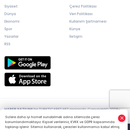
Siyaset
Çerez Politikası
Dünya
Veri Politikası
Ekonomi
Kullanım Şartnamesi
Spor
Künye
Yazarlar
İletişim
RSS
HABER YAZILIMI
bir TURKTICARET.NET projesidir. Copyright© 2006-
2026 Tüm hakları saklıdır.
Sizlere daha iyi hizmet sunabilmek adına sitemizde çerez
konumlandırmaktayız. Kişisel verileriniz, KVKK ve GDPR kapsamında
toplanıp işlenir. Sitemizi kullanarak, çerezleri kullanmamızı kabul etmiş