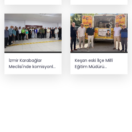
muhtarlara nezaket
esrar ele geçirildi
ziyareti
İzmir Karabağlar
Keşan eski İlçe Millî
Meclisi'nde komisyonlar
Eğitim Müdürü
yeniden şekillendi
vefatının yıl
dönümünde anıldı