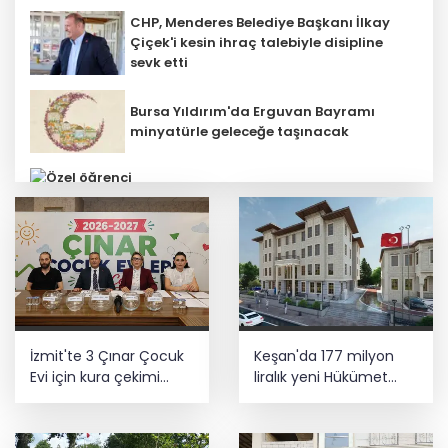
CHP, Menderes Belediye Başkanı İlkay
Çiçek'i kesin ihraç talebiyle disipline
sevk etti
Bursa Yıldırım'da Erguvan Bayramı
minyatürle geleceğe taşınacak
Özel öğrenci yurtlarına ilişkin
yönetmelik değişikliği... Geçiş süresi
uzatıldı
E-KİP’e Türkiye’nin Dijital Dönüşüm
İzmit'te 3 Çınar Çocuk
Keşan'da 177 milyon
Ödülü... Kamu kategorisinde zirvede
Evi için kura çekimi
liralık yeni Hükümet
gerçekleştirildi
Konağı'nın temeli atıldı
Ankara'da uyuşturucu ve fuhuş 8
gözaltı