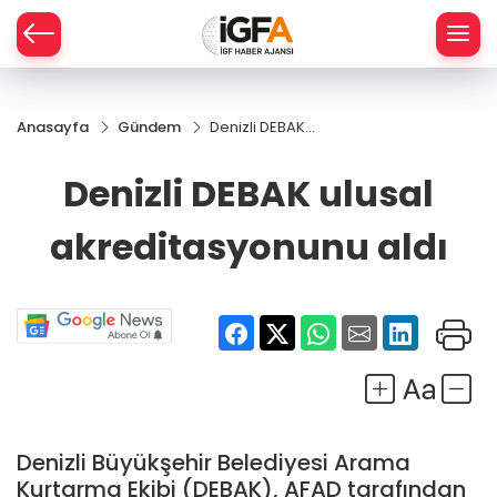
Anasayfa
Gündem
Denizli DEBAK
ÇE
ulusal
akreditasyonunu
Denizli DEBAK ulusal
aldı
RAY
akreditasyonunu aldı
SPOR
R
Denizli Büyükşehir Belediyesi Arama
Kurtarma Ekibi (DEBAK), AFAD tarafından