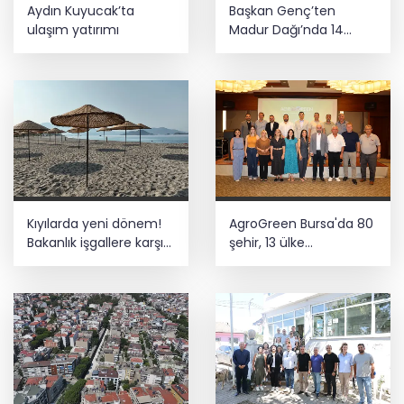
Büyükelçiliklerde değişim... 4 ülkeye yeni
Aydın Kuyucak’ta
Başkan Genç’ten
atama
ulaşım yatırımı
Madur Dağı’nda 14
kilometrelik asfalt
müjdesi
Başkentte yavru zebranın adı ‘Pijamalı’
oldu
Kıyılarda yeni dönem!
AgroGreen Bursa'da 80
Bakanlık işgallere karşı
şehir, 13 ülke
devrede
ağırlayacak