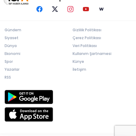
Gündem
Gizlilik Politikası
Siyaset
Çerez Politikası
Dünya
Veri Politikası
Ekonomi
Kullanım Şartnamesi
Spor
Künye
Yazarlar
İletişim
RSS