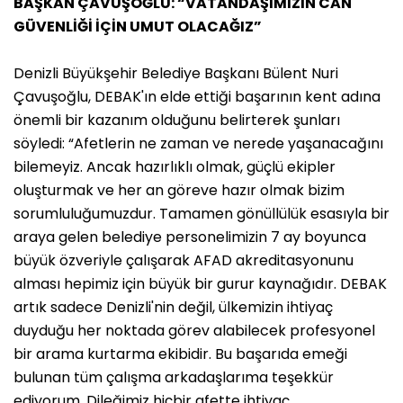
BAŞKAN ÇAVUŞOĞLU: “VATANDAŞIMIZIN CAN
GÜVENLİĞİ İÇİN UMUT OLACAĞIZ”
Denizli Büyükşehir Belediye Başkanı Bülent Nuri
Çavuşoğlu, DEBAK'ın elde ettiği başarının kent adına
önemli bir kazanım olduğunu belirterek şunları
söyledi: “Afetlerin ne zaman ve nerede yaşanacağını
bilemeyiz. Ancak hazırlıklı olmak, güçlü ekipler
oluşturmak ve her an göreve hazır olmak bizim
sorumluluğumuzdur. Tamamen gönüllülük esasıyla bir
araya gelen belediye personelimizin 7 ay boyunca
büyük özveriyle çalışarak AFAD akreditasyonunu
alması hepimiz için büyük bir gurur kaynağıdır. DEBAK
artık sadece Denizli'nin değil, ülkemizin ihtiyaç
duyduğu her noktada görev alabilecek profesyonel
bir arama kurtarma ekibidir. Bu başarıda emeği
bulunan tüm çalışma arkadaşlarıma teşekkür
ediyorum. Dileğimiz hiçbir afette ihtiyaç