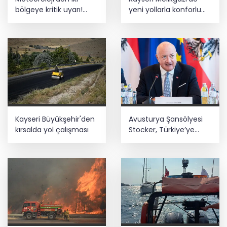
bölgeye kritik uyarı!
yeni yollarla konforlu
Kuvvetli sağanak ve
ulaşım
rüzgar geliyor!
Kayseri Büyükşehir'den
Avusturya Şansölyesi
kırsalda yol çalışması
Stocker, Türkiye’ye
geliyor