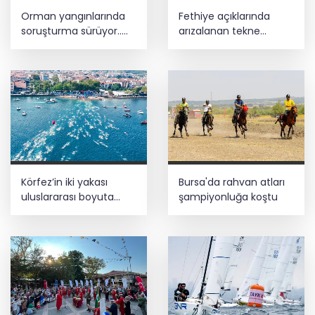
Orman yangınlarında
Fethiye açıklarında
soruşturma sürüyor..
arızalanan tekne
34 şüpheliden 9'u
kurtarıldı
tutuklandı
Körfez’in iki yakası
Bursa'da rahvan atları
uluslararası boyuta
şampiyonluğa koştu
taşınıyor