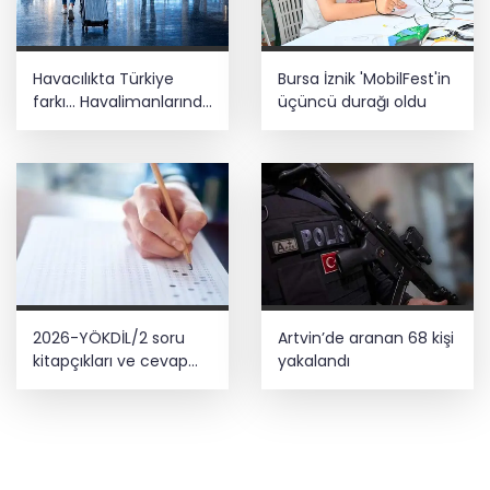
Havacılıkta Türkiye
Bursa İznik 'MobilFest'in
farkı... Havalimanlarında
üçüncü durağı oldu
7 ayda 138,7 milyon
yolcu
2026-YÖKDİL/2 soru
Artvin’de aranan 68 kişi
kitapçıkları ve cevap
yakalandı
anahtarları yayımlandı