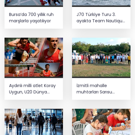
Bursa’da 700 yıllık ruh
J70 Türkiye Turu 3.
marşlarla yaşatılıyor
ayakta Team Nautique
Yachting
şampiyonluğu elde etti
Aydınlı milli atlet Koray
İzmitli mahalle
Uygun, U20 Dünya
muhtarları Sarısu
Şampiyonası’nda yarı
Gençlik Kampı’nda
finalde
ağırlandı