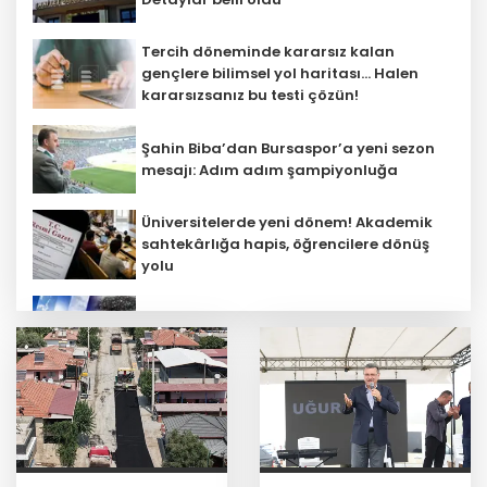
Tercih döneminde kararsız kalan
gençlere bilimsel yol haritası... Halen
kararsızsanız bu testi çözün!
Şahin Biba’dan Bursaspor’a yeni sezon
mesajı: Adım adım şampiyonluğa
Üniversitelerde yeni dönem! Akademik
sahtekârlığa hapis, öğrencilere dönüş
yolu
5 ilde kuvvetli yağış, Marmara ve Ege’de
rüzgar alarmı!
Galatasaray tribün liderine gözaltı
talimatı