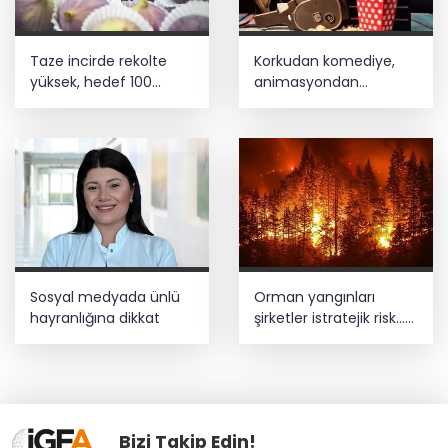
Taze incirde rekolte
Korkudan komediye,
yüksek, hedef 100
animasyondan
milyon dolar
dramaya 6 yeni film
vizyonda
Sosyal medyada ünlü
Orman yangınları
hayranlığına dikkat
şirketler istratejik risk...
Sigorta açığı büyüyor
Bizi Takip Edin!