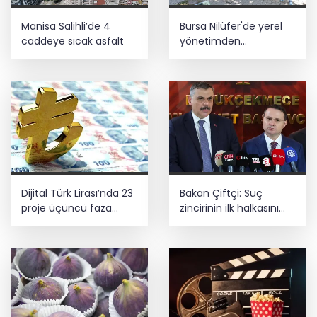
Manisa Salihli’de 4
Bursa Nilüfer'de yerel
caddeye sıcak asfalt
yönetimden
mahallelerde yerinde
inceleme
Dijital Türk Lirası’nda 23
Bakan Çiftçi: Suç
proje üçüncü faza
zincirinin ilk halkasını
geçti
kıracağız