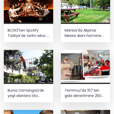
BLOK3'ten Spotify
Manisa'da Akpınar
Türkiye'de tarihi rekor...
Mesire Alanı hizmete
Albümdeki 10 şarkının
açılıyor
tamamı Top 50'ye girdi
Bursa Osmangazi’de
Temmuz'da 107 bin
yeşil alanlara titiz
gıda denetimine 250
koruma
milyon TL ceza kesildi