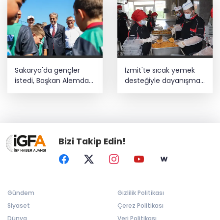
Sakarya'da gençler
İzmit'te sıcak yemek
istedi, Başkan Alemdar
desteğiyle dayanışma
talimat verdi
büyüyor
Bizi Takip Edin!
Gündem
Gizlilik Politikası
Siyaset
Çerez Politikası
Dünya
Veri Politikası