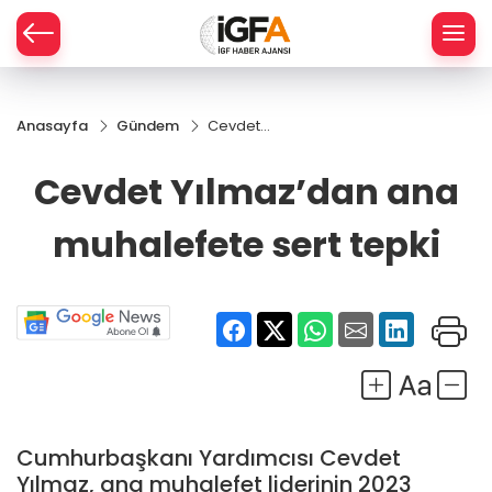
Anasayfa
Gündem
Cevdet
ÇE
Yılmaz’dan
ana
Cevdet Yılmaz’dan ana
muhalefete
RAY
sert tepki
muhalefete sert tepki
SPOR
R
Cumhurbaşkanı Yardımcısı Cevdet
Yılmaz, ana muhalefet liderinin 2023