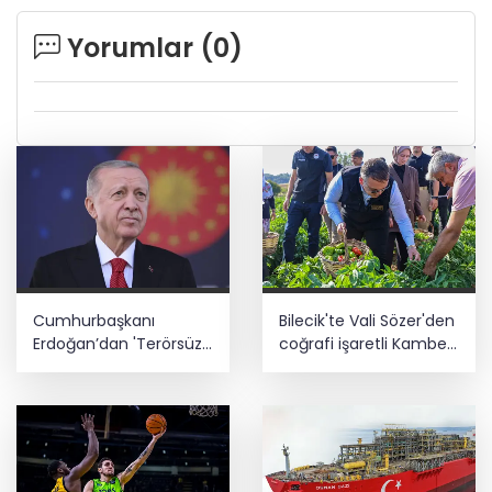
Yorumlar (
0
)
Cumhurbaşkanı
Bilecik'te Vali Sözer'den
Erdoğan’dan 'Terörsüz
coğrafi işaretli Kamber
Türkiye' mesajı
Biberi hasadı