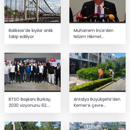
Balıkesir’de kıyılar anlık
Muharrem İnce’den
takip ediliyor
Nâzım Hikmet
göndermeli paylaşım:
Vatan hainliğine
devam ediyor hâlâ
BTSO Başkanı Burkay,
Antalya Büyükşehir’den
2030 vizyonunu 62.
Kemer’e çevre
Meslek Komitesi ile
düzenleme
değerlendirdi