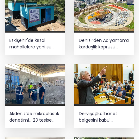
Eskişehir'de kırsal
Denizli’den Adıyaman’a
mahallelere yeni su
kardeşlik köprüsü
depoları
kuruldu
Akdeniz’de mikroplastik
Dervişoğlu: İhanet
denetimi... 23 tesise
belgesini kabul
47,6 milyon TL ceza!
etmeyeceğiz