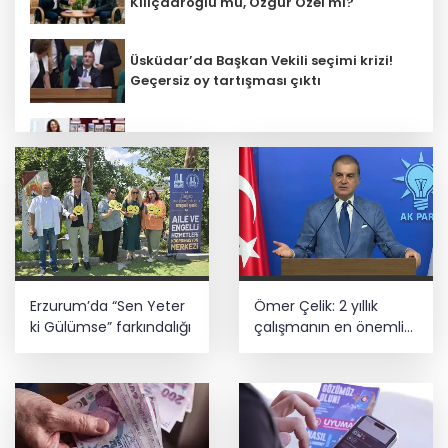
Kılıçdaroğlu mu, Özgür Özel mi?
Üsküdar’da Başkan Vekili seçimi krizi!
Geçersiz oy tartışması çıktı
Öğretmenlerin il içi atama sonuçları
açıklandı
ATSO’dan Cumhuriyet Başsavcısı
Yusufoğlu’na hayırlı olsun ziyareti
Başkan Aydın, Osmangazi Doğancı’da
Erzurum’da “Sen Yeter
Ömer Çelik: 2 yıllık
talepleri dinledi
ki Gülümse” farkındalığı
çalışmanın en önemli
aşamasındayız
İnşaatta dijital dönem başlıyor... Ruhsat
projelerinde BIM ve e-PYS zorunluluğu
geliyor