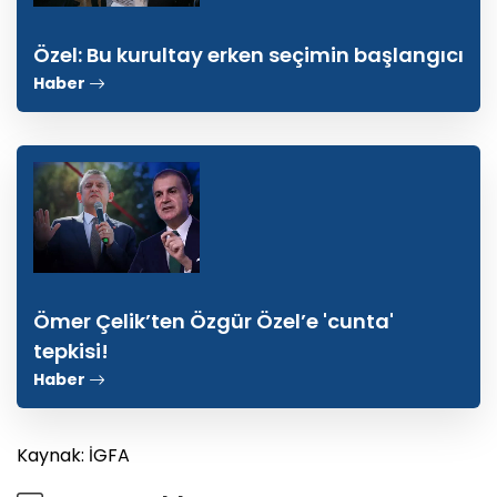
Özel: Bu kurultay erken seçimin başlangıcı
Haber
Ömer Çelik’ten Özgür Özel’e 'cunta'
tepkisi!
Haber
Kaynak: İGFA