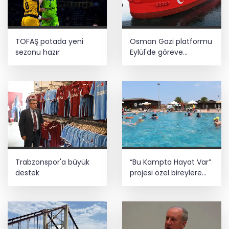
TOFAŞ potada yeni
Osman Gazi platformu
sezonu hazır
Eylül'de göreve
başlayacak... Gabar’da
günlük petrol üretimi
83 bin 200 varile ulaştı
Trabzonspor'a büyük
“Bu Kampta Hayat Var”
destek
projesi özel bireylere
yaz tatili sunuyor