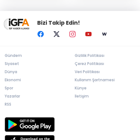
incelenecek
Bizi Takip Edin!
Gündem
Gizlilik Politikası
Siyaset
Çerez Politikası
Dünya
Veri Politikası
Ekonomi
Kullanım Şartnamesi
Spor
Künye
Yazarlar
İletişim
RSS