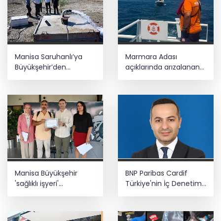
Manisa Saruhanlı’ya
Marmara Adası
Büyükşehir’den
açıklarında arızalanan
tarımsal destek
tekne kurtarıldı
Manisa Büyükşehir
BNP Paribas Cardif
'sağlıklı işyeri'
Türkiye'nin İç Denetim
sertifikasına kavuştu
Direktörü Mustafa
Güneş oldu