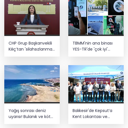
CHP Grup Başkanvekili
TBMM'nin ana binası
Kılıç’tan 'silahsızlanma'
YES-TR'de 'çok iyi'
vurgusu
olarak sertifikalandırıldı
Yağış sonrası deniz
Balıkesir'de Kepsut’a
uyarısı! Bulanık ve kötü
Kent Lokantası ve
kokulu suda yüzmeyin
altyapı desteği