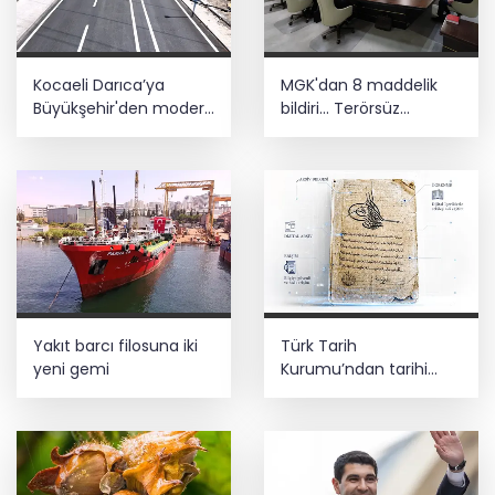
Kocaeli Darıca’ya
MGK'dan 8 maddelik
Büyükşehir'den modern
bildiri... Terörsüz
ulaşım yatırımı
Türkiye, bölgesel
güvenlik ve Gazze
mesajı
Yakıt barcı filosuna iki
Türk Tarih
yeni gemi
Kurumu’ndan tarihi
içerikler tek platformda