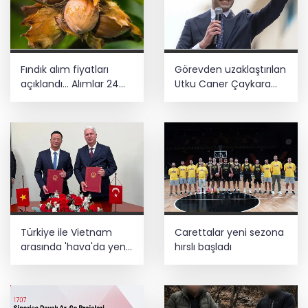
Fındık alım fiyatları
Görevden uzaklaştırılan
açıklandı... Alımlar 24
Utku Caner Çaykara
Ağustos'ta başlıyor
hakkında tahliye kararı
Türkiye ile Vietnam
Carettalar yeni sezona
arasında 'hava'da yeni
hırslı başladı
dönem... Sefer
kapasitesi artırıldı