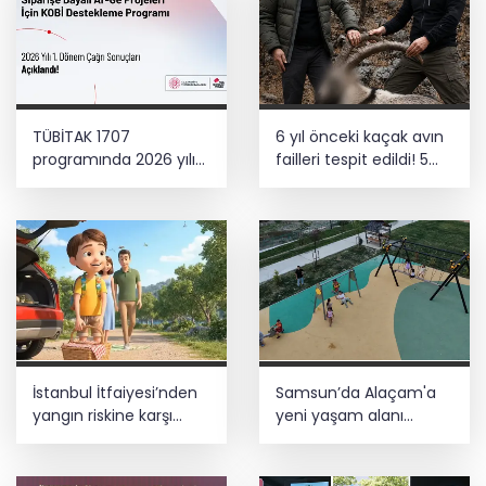
TÜBİTAK 1707
6 yıl önceki kaçak avın
programında 2026 yılı
failleri tespit edildi! 5
ilk dönem sonuçları
yaban keçisi için ceza
açıklandı
uygulandı
İstanbul İtfaiyesi’nden
Samsun’da Alaçam'a
yangın riskine karşı
yeni yaşam alanı
videolu uyarı
kazandırıldı