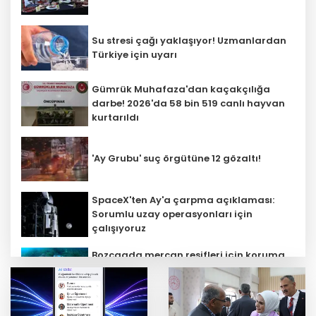
Su stresi çağı yaklaşıyor! Uzmanlardan
Türkiye için uyarı
Gümrük Muhafaza'dan kaçakçılığa
darbe! 2026'da 58 bin 519 canlı hayvan
kurtarıldı
'Ay Grubu' suç örgütüne 12 gözaltı!
SpaceX'ten Ay'a çarpma açıklaması:
Sorumlu uzay operasyonları için
çalışıyoruz
Bozcaada mercan resifleri için koruma
seferberliği... 180 deniz canlısı türü kayıt
altına alındı