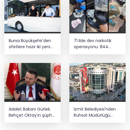
Bursa Büyükşehir'den
71 ilde dev narkotik
afetlere hazır iki yeni
operasyonu: 844
mobil araç
tutuklama
Adalet Bakanı Gürlek:
İzmit Belediyesi'nden
Behçet Oktay'ın şüpheli
Ruhsat Müdürlüğü
ölümü yeniden
iddialarına açıklama
kapsamlı şekilde