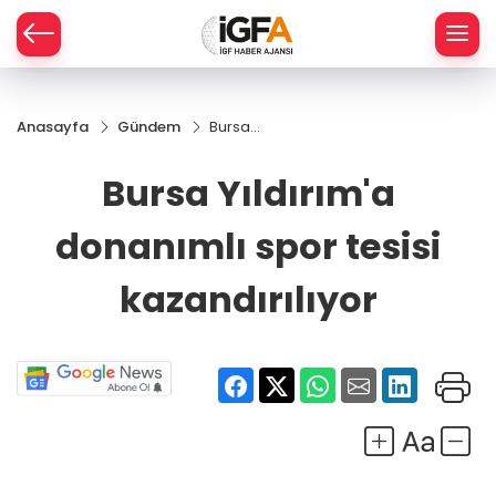
Anasayfa
Gündem
Bursa
ÇE
Yıldırım'a
donanımlı
Bursa Yıldırım'a
spor tesisi
RAY
kazandırılıyor
donanımlı spor tesisi
SPOR
kazandırılıyor
R