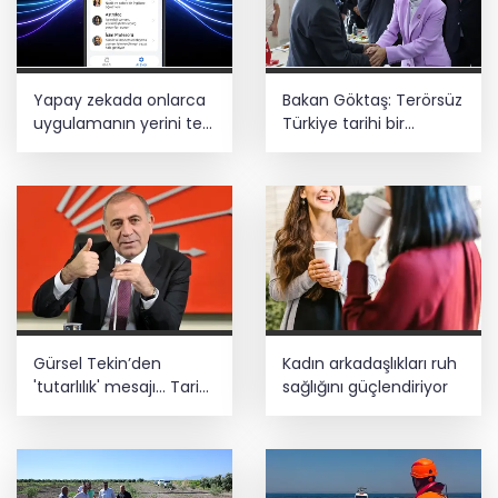
Teröristler teslim olmaya devam
ediyor... Hudutlarda 490 kişi yakalandı
Kayseri Büyükşehir gökyüzü tutkunlarını
Yapay zekada onlarca
Bakan Göktaş: Terörsüz
Erciyes'te buluşturacak
uygulamanın yerini tek
Türkiye tarihi bir
asistan alabilir
adımdır
MGK bugün toplanıyor... Gündem
'Terörsüz Türkiye'
Gürsel Tekin’den
Kadın arkadaşlıkları ruh
'tutarlılık' mesajı... Tarihi
sağlığını güçlendiriyor
meselelerde pusula
net olmalı