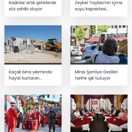
Kadınlar artık şehirlerde
Zeyker Yaylası’nın içme
değişimi
söz sahibi oluyor
suyu kapasitesi
güçlendirildi
Bursa Tabip Odası: Hekimlik 5 dakikaya
sığmaz
Kaçak bina yıkımında
Miras Şantiye Gezileri
hayat kurtaran
tarihe ışık tutuyor
müdahale