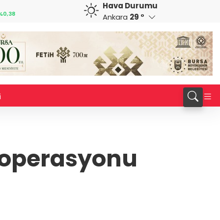
Hava Durumu
CAD
RUB
%0,82
34,1883
%0,73
0,5822
%0,65
Ankara
29 °
i
a operasyonu