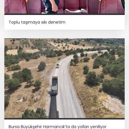
Toplu taşımaya sıkı denetim
Bursa Büyükşehir Harmancık’ta da yolları yeniliyor