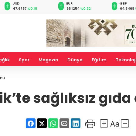
EUR
GBP
CHF
55,1254
%0,32
64,3468
%0,38
59,0083
ağlık
Spor
Magazin
Dünya
Eğitim
Teknoloj
onu
k’te sağlıksız gıd