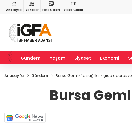
RY
BIST 100
USD
55
%2,59
13.779,39
%-0,14
47,6787
%0,18
Anasayfa
Yazarlar
Foto Galeri
Video Galeri
Gündem
Yaşam
Siyaset
Ekonomi
S
Anasayfa
Gündem
Bursa Gemlik’te sağlıksız gıda operasy
Bursa Gemli