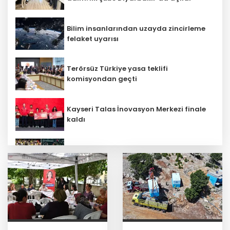
Bilim insanlarından uzayda zincirleme
felaket uyarısı
Terörsüz Türkiye yasa teklifi
komisyondan geçti
Kayseri Talas İnovasyon Merkezi finale
kaldı
Lukaku Fener’e mi, Beşiktaş’a mı geliyor?
İbrahim Burkay seçimlerde açık ara
önde! Dev lansmanda neler oldu?
İş Bankası Grubu üst yönetiminde görev