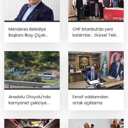
Menderes Belediye
CHP İstanbul’da yeni
Başkanı İlkay Çiçek
katılımlar... Gürsel Tekin:
görevden uzaklaştırıldı
Birlikte başaracağız
Anadolu Otoyolu'nda
Esnaf odalarından
kamyonet çekiciye
ortak açıklama
çarptı!