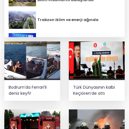
Trabzon iklim ve enerji ağında
İbrahim Burkay seçimlerde açık ara
önde! Dev lansmanda neler oldu?
Terörsüz Türkiye yasa teklifi
komisyondan geçti
Bilim insanlarından uzayda zincirleme
Bodrum’da Ferrari’li
Türk Dünyasının kalbi
felaket uyarısı
deniz keyfi!
Keçiören’de attı
Kayseri Talas İnovasyon Merkezi finale
kaldı