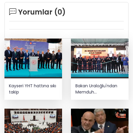
Yorumlar (
0
)
Kayseri YHT hattına sıkı
Bakan Uraloğlu'ndan
takip
Memduh
Çolakbayrakdar'a övgü