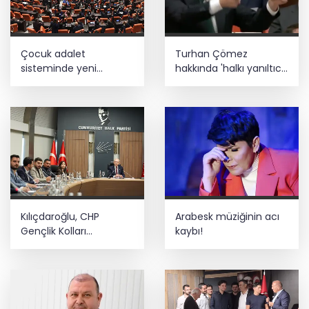
Çocuk adalet
Turhan Çömez
sisteminde yeni
hakkında 'halkı yanıltıcı
dönem
bilgiyi yayma'
soruşturması
Kılıçdaroğlu, CHP
Arabesk müziğinin acı
Gençlik Kolları
kaybı!
yönetimiyle buluştu