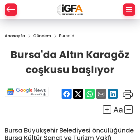
Anasayfa
Gündem
Bursa'da
ÇE
Altın
Karagöz
Bursa'da Altın Karagöz
coşkusu
RAY
başlıyor
coşkusu başlıyor
SPOR
R
Bursa Büyükşehir Belediyesi öncülüğünde
Bursa Kültür Sanat ve Turizm Vakfı