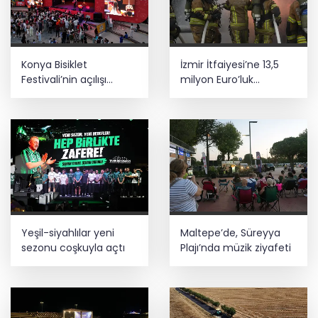
Konya Bisiklet
İzmir İtfaiyesi’ne 13,5
Festivali’nin açılışı
milyon Euro’luk
coşkuyla gerçekleşti
teknoloji yatırımı
Yeşil-siyahlılar yeni
Maltepe’de, Süreyya
sezonu coşkuyla açtı
Plajı’nda müzik ziyafeti