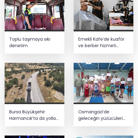
Toplu taşımaya sıkı
Emekli Kafe’de kuaför
denetim
ve berber hizmeti
başladı
Bursa Büyükşehir
Osmangazi’de
Harmancık’ta da yolları
geleceğin yüzücüleri
yeniliyor
sertifikalarını aldı