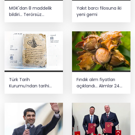
MGK'dan 8 maddelik
Yakıt barcı filosuna iki
bildiri... Terörsüz
yeni gemi
Türkiye, bölgesel
güvenlik ve Gazze
mesajı
Türk Tarih
Fındık alım fiyatları
Kurumu’ndan tarihi
açıklandı... Alımlar 24
içerikler tek platformda
Ağustos'ta başlıyor