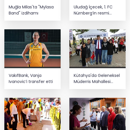
Muğla Milas'ta "Mylasa
Uludağ İçecek, 1. FC
Band" izdihamı
Nürnberg’in resmi
sponsoru oldu
VakıfBank, Vanja
Kütahya'da Geleneksel
Ivanovic’i transfer etti
Müderris Mahallesi
Şenliği coşkusu