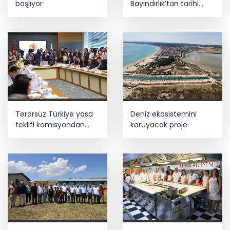
başlıyor
Bayındırlık’tan tarihi
adım: İlk şube
Diyarbakır’da açıldı
Terörsüz Türkiye yasa
Deniz ekosistemini
teklifi komisyondan
koruyacak proje
geçti