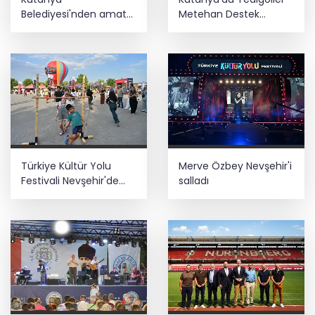
Belediyesi'nden amatör
Metehan Destek
spor kulüplerine tam
Konserleri start aldı
destek
Türkiye Kültür Yolu
Merve Özbey Nevşehir'i
Festivali Nevşehir'de
salladı
tam gaz sürüyor