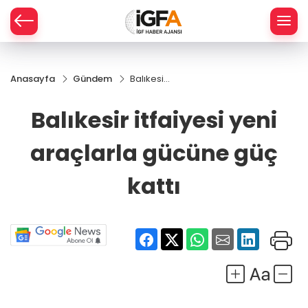
Anasayfa
Gündem
Balıkesir
ÇE
itfaiyesi
yeni
Balıkesir itfaiyesi yeni
araçlarla
RAY
gücüne
araçlarla gücüne güç
güç kattı
SPOR
kattı
R