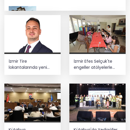
Keşan'da 177 milyon liralık yeni Hükümet
Konağı'nın temeli atıldı
Sağlık çalışanlarından ücret ve
emeklilik reformu çağrısı
Depremde hasar görmüştü... Malatya
İzmir Tire
İzmir Efes Selçuk'te
Arkeoloji Müzesi yenilendi
lokantalarında yeni
engeller atölyelerle
dönem başlıyor
aşılıyor
Kütahya Belediyesi personeline yapay
zeka eğitimi
Gebzeli sporcu Akdeniz Oyunları'nda
Türkiye'yi temsil edecek
Kütahya
Kütahya'da Yedigöller