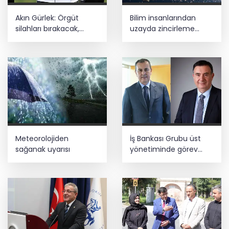
Akın Gürlek: Örgüt
Bilim insanlarından
silahları bırakacak,
uzayda zincirleme
mağaraları boşaltacak
felaket uyarısı
Meteorolojiden
İş Bankası Grubu üst
sağanak uyarısı
yönetiminde görev
değişimi