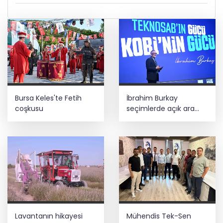
Bursa Keles'te Fetih
İbrahim Burkay
coşkusu
seçimlerde açık ara
önde! Dev lansmanda
neler oldu?
Lavantanın hikayesi
Mühendis Tek-Sen