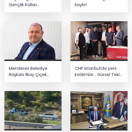
Gençlik Kolları
kaybı!
yönetimiyle buluştu
Menderes Belediye
CHP İstanbul’da yeni
Başkanı İlkay Çiçek
katılımlar... Gürsel Tekin:
görevden uzaklaştırıldı
Birlikte başaracağız