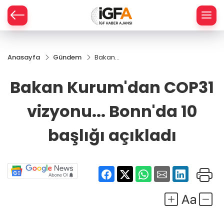
Anasayfa
Gündem
Bakan
ÇE
Kurum'dan
COP31
Bakan Kurum'dan COP31
vizyonu...
RAY
Bonn'da 10
vizyonu... Bonn'da 10
başlığı
SPOR
açıkladı
başlığı açıkladı
R