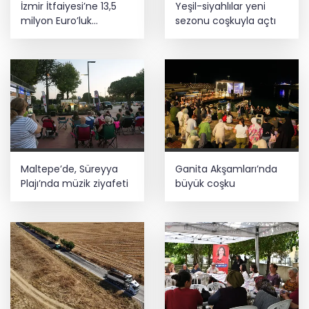
İzmir İtfaiyesi’ne 13,5
Yeşil-siyahlılar yeni
milyon Euro’luk
sezonu coşkuyla açtı
teknoloji yatırımı
Maltepe’de, Süreyya
Ganita Akşamları’nda
Plajı’nda müzik ziyafeti
büyük coşku