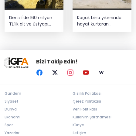
Denizli'de 160 milyon
Kaçak bina yıkımında
TL’lik alt ve üstyapı
hayat kurtaran
yatırımı
müdahale
Bizi Takip Edin!
Gündem
Gizlilik Politikası
Siyaset
Çerez Politikası
Dünya
Veri Politikası
Ekonomi
Kullanım Şartnamesi
Spor
Künye
Yazarlar
İletişim