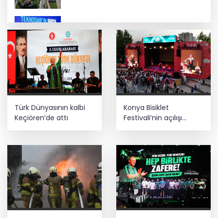
İbrahim Burkay seçimlerde açık ara
önde! Dev lansmanda neler oldu?
Bilim insanlarından uzayda zincirleme
felaket uyarısı
Türk Dünyasının kalbi
Konya Bisiklet
Lukaku Fener’e mi, Beşiktaş’a mı geliyor?
Keçiören’de attı
Festivali’nin açılışı
coşkuyla gerçekleşti
Kayseri Talas İnovasyon Merkezi finale
kaldı