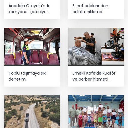
Anadolu Otoyolu'nda
Esnaf odalarından
kamyonet çekiciye
ortak açıklama
çarptı!
Toplu taşımaya sıkı
Emekli Kafe’de kuaför
denetim
ve berber hizmeti
başladı