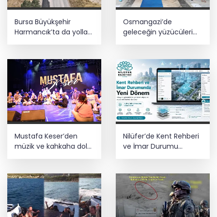
Bursa Büyükşehir
Osmangazi’de
Harmancık’ta da yolları
geleceğin yüzücüleri
yeniliyor
sertifikalarını aldı
Mustafa Keser’den
Nilüfer’de Kent Rehberi
müzik ve kahkaha dolu
ve İmar Durumu
gece
Sorgulama yenilendi