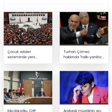
Çocuk adalet
Turhan Çömez
sisteminde yeni
hakkında 'halkı yanıltıcı
dönem
bilgiyi yayma'
soruşturması
Kılıçdaroğlu, CHP
Arabesk müziğinin acı