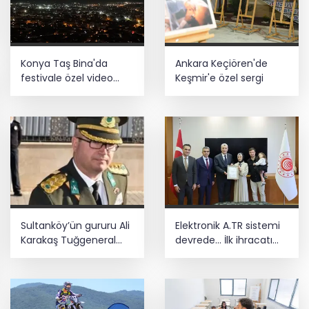
Konya Taş Bina'da
Ankara Keçiören'de
festivale özel video
Keşmir'e özel sergi
mapping ve drone
gösterisi büyüledi
Sultanköy’ün gururu Ali
Elektronik A.TR sistemi
Karakaş Tuğgeneral
devrede... İlk ihracatı
oldu
kadın girişimci
gerçekleştirdi