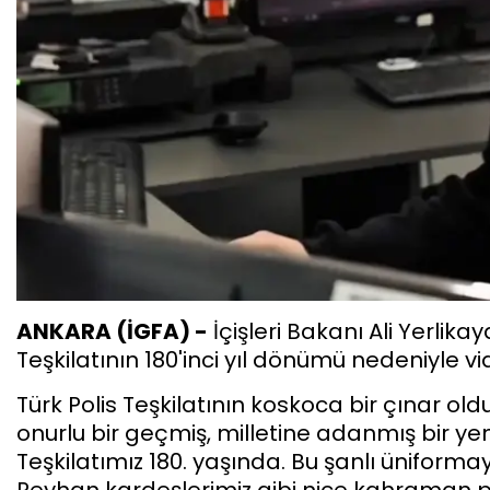
ANKARA (İGFA) -
İçişleri Bakanı Ali Yerlik
Teşkilatının 180'inci yıl dönümü nedeniyle v
Türk Polis Teşkilatının koskoca bir çınar ol
onurlu bir geçmiş, milletine adanmış bir yem
Teşkilatımız 180. yaşında. Bu şanlı ünifor
Reyhan kardeşlerimiz gibi nice kahraman poli