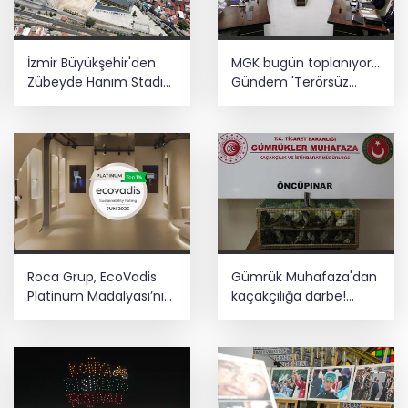
talepleri dinledi
Üsküdar’da seçimi CHP’nin adayı Sibel
İzmir Büyükşehir'den
MGK bugün toplanıyor...
Tan Çetinkaya kazandı
Zübeyde Hanım Stadı
Gündem 'Terörsüz
açıklaması
Türkiye'
Mardin'de geleceğin inşası için dev
adım: "Büyük Aile Platformu" kuruldu
Roca Grup, EcoVadis
Gümrük Muhafaza'dan
Platinum Madalyası’nı
kaçakçılığa darbe!
üst üste ikinci kez
2026'da 58 bin 519 canlı
kazandı
hayvan kurtarıldı