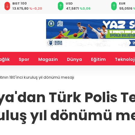
BIST 100
USD
EUR
13.675,80
%-0,20
47,5871
%0,06
55,0516
%
ağlık
Spor
Magazin
Dünya
Eğitim
Teknoloj
tının 180'inci kuruluş yıl dönümü mesajı
a'dan Türk Polis Te
uluş yıl dönümü me