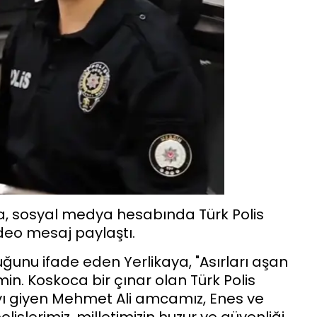
aya, sosyal medya hesabında Türk Polis
ideo mesaj paylaştı.
duğunu ifade eden Yerlikaya, "Asırları aşan
in. Koskoca bir çınar olan Türk Polis
mayı giyen Mehmet Ali amcamız, Enes ve
slerimiz, milletimizin huzur ve güvenliği