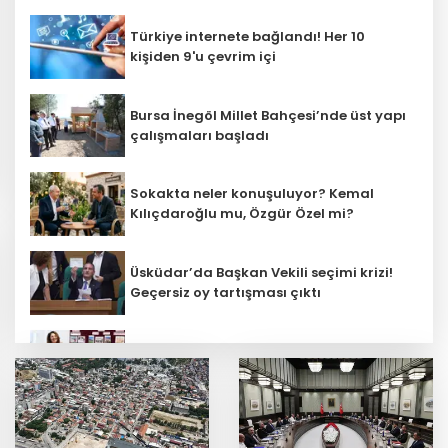
Türkiye internete bağlandı! Her 10
kişiden 9'u çevrim içi
Bursa İnegöl Millet Bahçesi’nde üst yapı
çalışmaları başladı
Sokakta neler konuşuluyor? Kemal
Kılıçdaroğlu mu, Özgür Özel mi?
Üsküdar’da Başkan Vekili seçimi krizi!
Geçersiz oy tartışması çıktı
Öğretmenlerin il içi atama sonuçları
açıklandı
Başkan Aydın, Osmangazi Doğancı’da