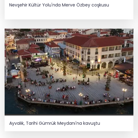
Nevşehir Kültür Yolu'nda Merve Özbey coşkusu
Ayvalık, Tarihi Gümrük Meydanı'na kavuştu