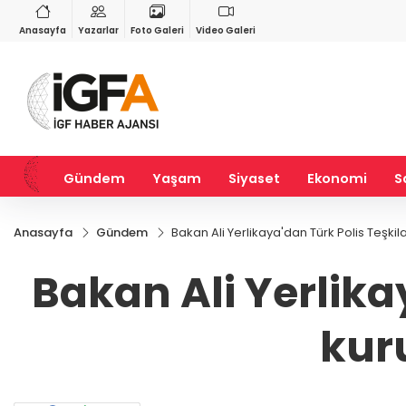
VND
GAU/TRY
6
%0,37
0,0018
%0,16
6.533,39
%0,57
Anasayfa
Yazarlar
Foto Galeri
Video Galeri
Gündem
Yaşam
Siyaset
Ekonomi
S
Anasayfa
Gündem
Bakan Ali Yerlikaya'dan Türk Polis Teşkila
Bakan Ali Yerlikay
kur