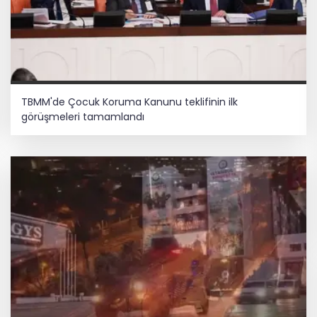
TBMM'de Çocuk Koruma Kanunu teklifinin ilk
görüşmeleri tamamlandı