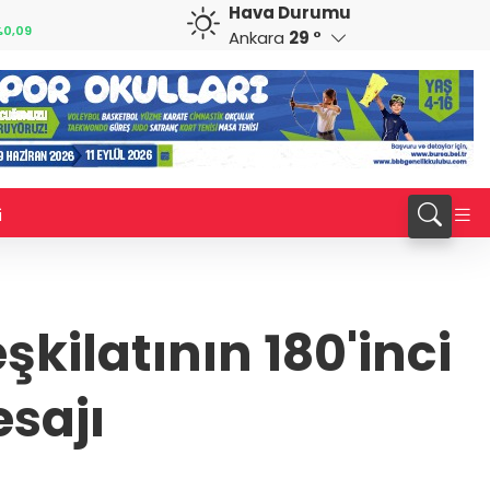
Hava Durumu
GBP
CHF
0,09
64,2147
%0,19
58,8367
%-0,14
Ankara
29 °
i
şkilatının 180'inci
sajı