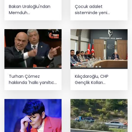
Bakan Uraloğlu'ndan
Çocuk adalet
Memduh
sisteminde yeni
Çolakbayrakdar'a övgü
dönem
Turhan Çömez
Kılıçdaroğlu, CHP
hakkında 'halkı yanıltıcı
Gençlik Kolları
bilgiyi yayma'
yönetimiyle buluştu
soruşturması