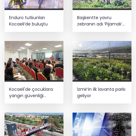
Enduro tutkunları
Başkentte yavru
Kocaeli’de buluştu
zebranın adı ‘Pijamalı’
oldu
Kocaeli'de çocuklara
İzmir’in ilk lavanta parkı
yangın güvenliği
geliyor
eğitimi