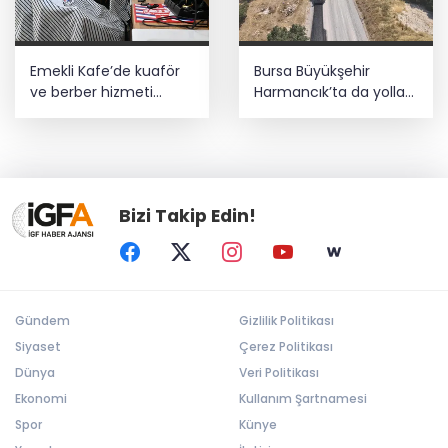
Emekli Kafe’de kuaför
Bursa Büyükşehir
ve berber hizmeti
Harmancık’ta da yolları
başladı
yeniliyor
Bizi Takip Edin!
Gündem
Gizlilik Politikası
Siyaset
Çerez Politikası
Dünya
Veri Politikası
Ekonomi
Kullanım Şartnamesi
Spor
Künye