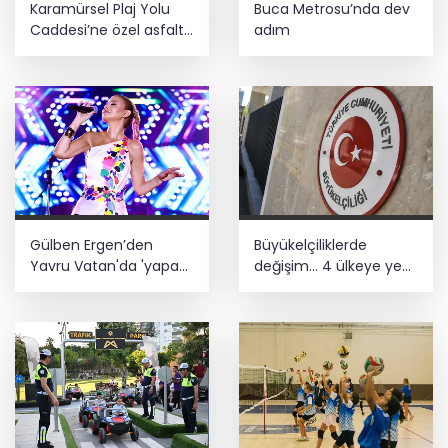
Karamürsel Plaj Yolu
Buca Metrosu’nda dev
Caddesi’ne özel asfalt
adım
dokunuşu
Gülben Ergen’den
Büyükelçiliklerde
Yavru Vatan'da 'yapay
değişim... 4 ülkeye yeni
zekâ' çıkışı
atama