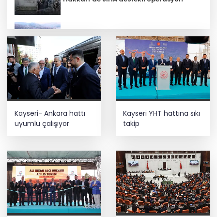
Trabzon iklim ve enerji ağında
İbrahim Burkay seçimlerde açık ara
önde! Dev lansmanda neler oldu?
CHP İstanbul’da yeni katılımlar... Gürsel
Kayseri- Ankara hattı
Kayseri YHT hattına sıkı
Tekin: Birlikte başaracağız
uyumlu çalışıyor
takip
Lavantanın hikayesi başlıyor