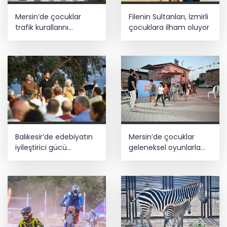
Mersin’de çocuklar
Filenin Sultanları, İzmirli
trafik kurallarını
çocuklara ilham oluyor
öğreniyor
Balıkesir’de edebiyatın
Mersin’de çocuklar
iyileştirici gücü
geleneksel oyunlarla
konuşuldu
buluştu