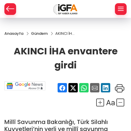
Anasayfa
Gündem
AKINCI İHA
ÇE
envantere
girdi
AKINCI İHA envantere
RAY
girdi
SPOR
R
Millî Savunma Bakanlığı, Türk Silahlı
Kuvvetleri’nin yerli ve millî savunma