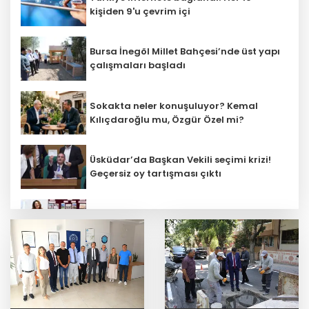
kişiden 9'u çevrim içi
Bursa İnegöl Millet Bahçesi’nde üst yapı
çalışmaları başladı
Sokakta neler konuşuluyor? Kemal
Kılıçdaroğlu mu, Özgür Özel mi?
Üsküdar’da Başkan Vekili seçimi krizi!
Geçersiz oy tartışması çıktı
Öğretmenlerin il içi atama sonuçları
açıklandı
Başkan Aydın, Osmangazi Doğancı’da
talepleri dinledi