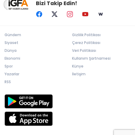
Bizi Takip Edin!
Gündem
Gizlilik Politikası
Siyaset
Çerez Politikası
Dünya
Veri Politikası
Ekonomi
Kullanım Şartnamesi
Spor
Künye
Yazarlar
İletişim
RSS