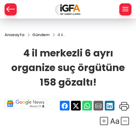
Anasayfa
Gündem
4 il
ÇE
merkezli
6 ayrı
4 il merkezli 6 ayrı
organize
RAY
suç
organize suç örgütüne
örgütüne
SPOR
158
gözaltı!
158 gözaltı!
R