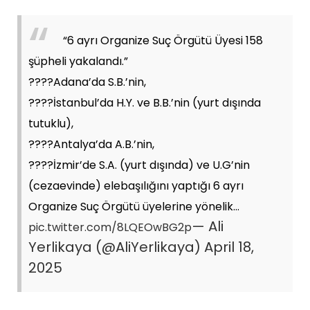
“6 ayrı Organize Suç Örgütü Üyesi 158
şüpheli yakalandı.”
????Adana’da S.B.’nin,
????İstanbul’da H.Y. ve B.B.’nin (yurt dışında
tutuklu),
????Antalya’da A.B.’nin,
????İzmir’de S.A. (yurt dışında) ve U.G’nin
(cezaevinde) elebaşılığını yaptığı 6 ayrı
Organize Suç Örgütü üyelerine yönelik…
— Ali
pic.twitter.com/8LQEOwBG2p
Yerlikaya (@AliYerlikaya)
April 18,
2025