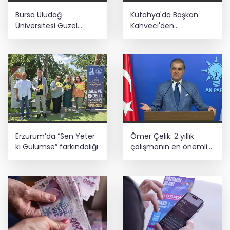
İnşaatta dijital dönem başlıyor... Ruhsat
Bursa Uludağ
Kütahya'da Başkan
projelerinde BIM ve e-PYS zorunluluğu
geliyor
Üniversitesi Güzel
Kahveci'den
Sanatlar Fakültesi
çalışmalara yakın
Mudanya'dan ayrıldı!
mercek
Üsküdar’da seçimi CHP’nin adayı Sibel
Tan Çetinkaya kazandı
Erzurum’da “Sen Yeter
Ömer Çelik: 2 yıllık
ki Gülümse” farkındalığı
çalışmanın en önemli
aşamasındayız