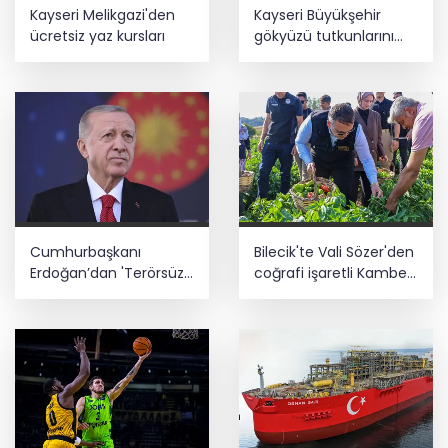
Kayseri Melikgazi'den
Kayseri Büyükşehir
ücretsiz yaz kursları
gökyüzü tutkunlarını
Erciyes'te buluşturacak
Cumhurbaşkanı
Bilecik'te Vali Sözer'den
Erdoğan’dan 'Terörsüz
coğrafi işaretli Kamber
Türkiye' mesajı
Biberi hasadı