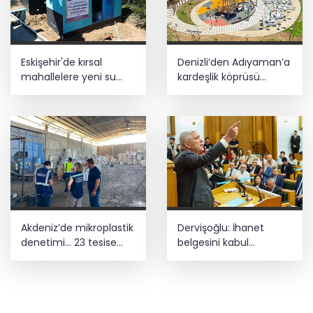
Eskişehir'de kırsal
Denizli’den Adıyaman’a
mahallelere yeni su
kardeşlik köprüsü
depoları
kuruldu
Akdeniz’de mikroplastik
Dervişoğlu: İhanet
denetimi... 23 tesise
belgesini kabul
47,6 milyon TL ceza!
etmeyeceğiz