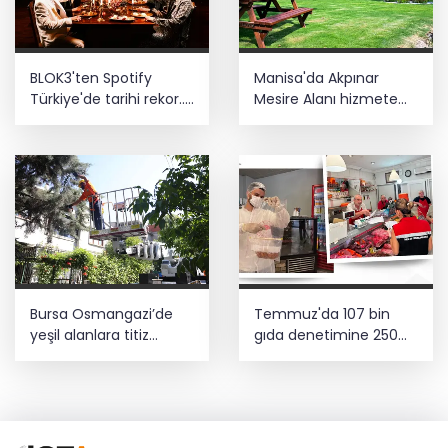
BLOK3'ten Spotify
Manisa'da Akpınar
Türkiye'de tarihi rekor...
Mesire Alanı hizmete
Albümdeki 10 şarkının
açılıyor
tamamı Top 50'ye girdi
Bursa Osmangazi’de
Temmuz'da 107 bin
yeşil alanlara titiz
gıda denetimine 250
koruma
milyon TL ceza kesildi