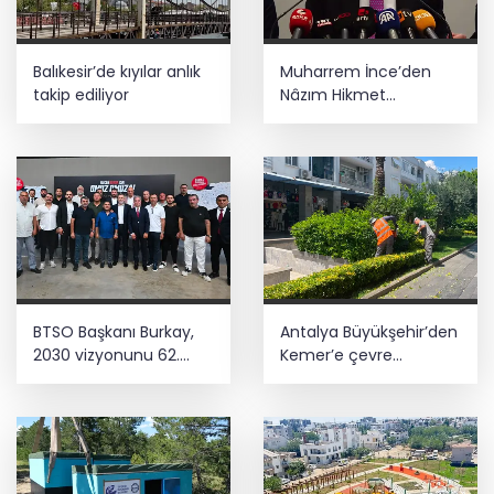
Balıkesir’de kıyılar anlık
Muharrem İnce’den
takip ediliyor
Nâzım Hikmet
göndermeli paylaşım:
Vatan hainliğine
devam ediyor hâlâ
BTSO Başkanı Burkay,
Antalya Büyükşehir’den
2030 vizyonunu 62.
Kemer’e çevre
Meslek Komitesi ile
düzenleme
değerlendirdi