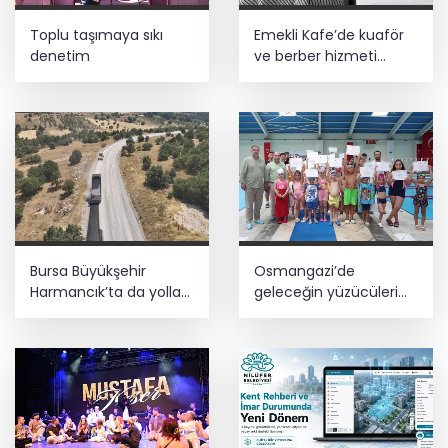
Toplu taşımaya sıkı
Emekli Kafe’de kuaför
denetim
ve berber hizmeti
başladı
Bursa Büyükşehir
Osmangazi’de
Harmancık’ta da yolları
geleceğin yüzücüleri
yeniliyor
sertifikalarını aldı