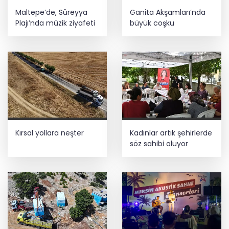
Maltepe’de, Süreyya
Ganita Akşamları’nda
Plajı’nda müzik ziyafeti
büyük coşku
Kırsal yollara neşter
Kadınlar artık şehirlerde
söz sahibi oluyor