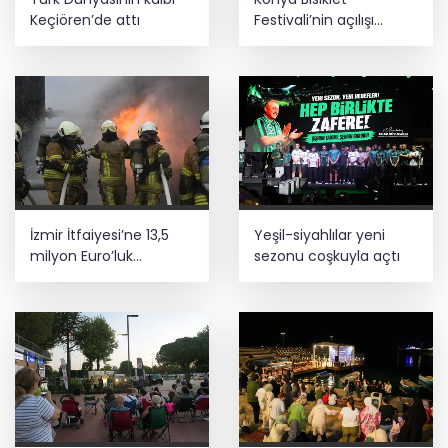
Keçiören’de attı
Festivali’nin açılışı
coşkuyla gerçekleşti
Kayseri Talas İnovasyon Merkezi finale
kaldı
İzmir İtfaiyesi’ne 13,5
Yeşil-siyahlılar yeni
milyon Euro’luk
sezonu coşkuyla açtı
teknoloji yatırımı