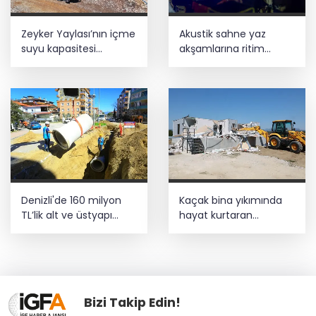
Zeyker Yaylası’nın içme
Akustik sahne yaz
suyu kapasitesi
akşamlarına ritim
güçlendirildi
katıyor
Denizli'de 160 milyon
Kaçak bina yıkımında
TL’lik alt ve üstyapı
hayat kurtaran
yatırımı
müdahale
Bizi Takip Edin!