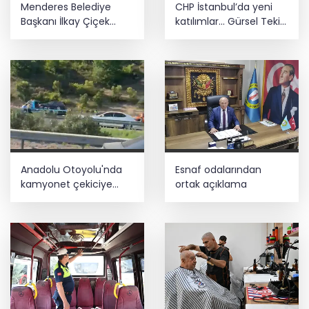
Menderes Belediye
CHP İstanbul’da yeni
Başkanı İlkay Çiçek
katılımlar... Gürsel Tekin:
görevden uzaklaştırıldı
Birlikte başaracağız
Anadolu Otoyolu'nda
Esnaf odalarından
kamyonet çekiciye
ortak açıklama
çarptı!