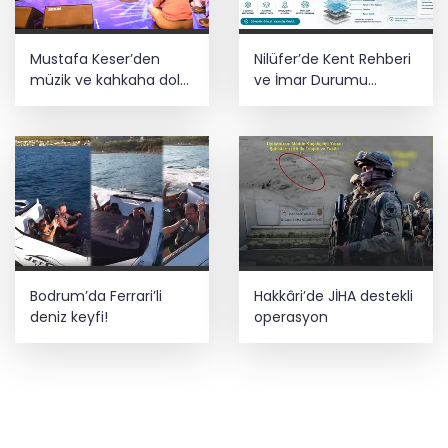
Mustafa Keser’den
Nilüfer’de Kent Rehberi
müzik ve kahkaha dolu
ve İmar Durumu
gece
Sorgulama yenilendi
Bodrum’da Ferrari’li
Hakkâri’de JİHA destekli
deniz keyfi!
operasyon