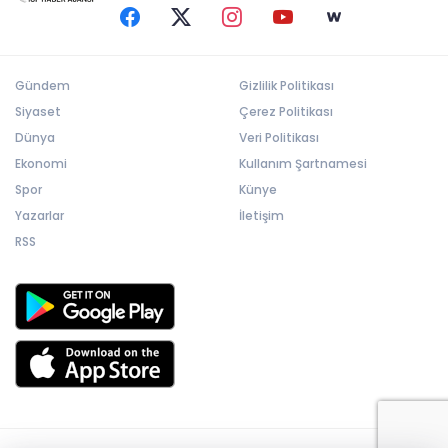
Gündem
Gizlilik Politikası
Siyaset
Çerez Politikası
Dünya
Veri Politikası
Ekonomi
Kullanım Şartnamesi
Spor
Künye
Yazarlar
İletişim
RSS