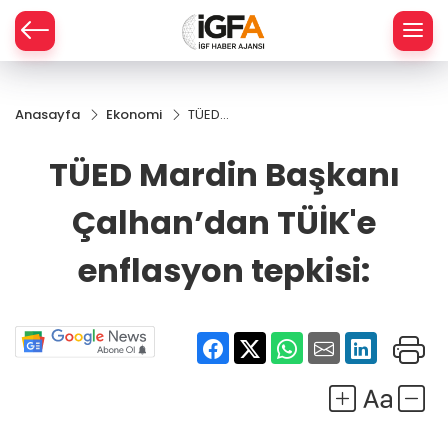
Anasayfa
Ekonomi
TÜED
ÇE
Mardin
Başkanı
TÜED Mardin Başkanı
Çalhan’dan
RAY
TÜİK'e
Çalhan’dan TÜİK'e
enflasyon
SPOR
tepkisi:
enflasyon tepkisi:
R