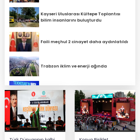
Kayseri Uluslarası Kültepe Toplantısı
bilim insanlarını buluşturdu
Faili meçhul 2 cinayet daha aydınlatıldı
Trabzon iklim ve enerji ağında
İbrahim Burkay seçimlerde açık ara
önde! Dev lansmanda neler oldu?
Bilim insanlarından uzayda zincirleme
felaket uyarısı
Türk Dünyasının kalbi
Konya Bisiklet
Lukaku Fener’e mi, Beşiktaş’a mı geliyor?