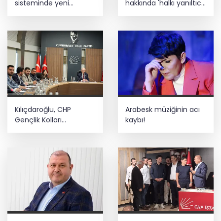
sisteminde yeni
hakkında 'halkı yanıltıcı
dönem
bilgiyi yayma'
soruşturması
Kılıçdaroğlu, CHP
Arabesk müziğinin acı
Gençlik Kolları
kaybı!
yönetimiyle buluştu