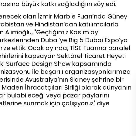
asına büyük katkı sağladığını söyledi.
nlenecek olan İzmir Marble Fuarı’nda Güney
abistan ve Hindistan’dan katılımcılarla
en Alimoğlu, "Geçtiğimiz Kasım ayı
erkezlerinden Dubai’ye Big 5 Dubai Expo’ya
ize ettik. Ocak ayında, TİSE Fuarına paralel
hirlerini kapsayan Sektörel Ticaret Heyeti
’deki Surface Design Show kapsamında
nizasyonu ile başarılı organizasyonlarımıza
çerisinde Avustralya’nın Sidney şehrine bir
 Maden İhracatçıları Birliği olarak dünyanın
lar bulabileceği veya pazar paylarını
metlerine sunmak için çalışıyoruz" diye