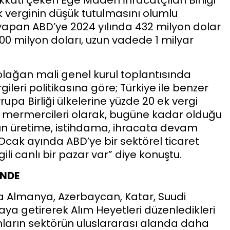
k verginin düşük tutulmasını olumlu
lat yapan ABD’ye 2024 yılında 432 milyon dolar
00 milyon doları, uzun vadede 1 milyar
ı olağan mali genel kurul toplantısında
leri politikasına göre; Türkiye ile benzer
rupa Birliği ülkelerine yüzde 20 ek vergi
 ve mermercileri olarak, bugüne kadar olduğu
sun üretime, istihdama, ihracata devam
Ocak ayında ABD’ye bir sektörel ticaret
ili canlı bir pazar var” diye konuştu.
İNDE
a Almanya, Azerbaycan, Katar, Suudi
raya getirerek Alım Heyetleri düzenledikleri
onların sektörün uluslararası alanda daha