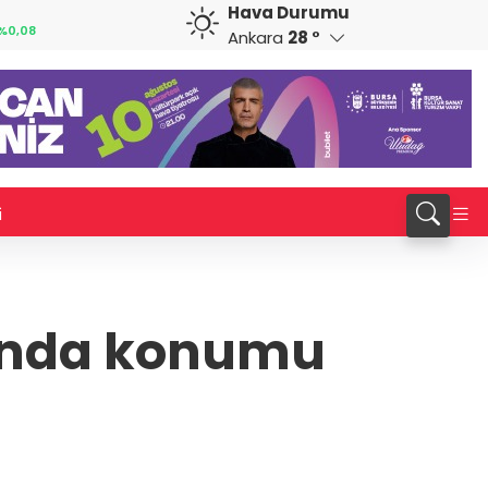
Hava Durumu
GBP
CHF
%0,08
64,2646
%0,28
58,7939
%-0,23
Ankara
28 °
i
rında konumu