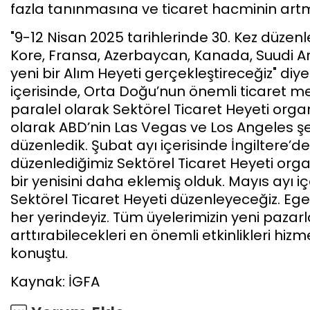
fazla tanınmasına ve ticaret hacminin artm
"9-12 Nisan 2025 tarihlerinde 30. Kez düze
Kore, Fransa, Azerbaycan, Kanada, Suudi Ar
yeni bir Alım Heyeti gerçekleştireceğiz" diy
içerisinde, Orta Doğu’nun önemli ticaret m
paralel olarak Sektörel Ticaret Heyeti organ
olarak ABD’nin Las Vegas ve Los Angeles şe
düzenledik. Şubat ayı içerisinde İngiltere
düzenlediğimiz Sektörel Ticaret Heyeti orga
bir yenisini daha eklemiş olduk. Mayıs ayı i
Sektörel Ticaret Heyeti düzenleyeceğiz. Ege
her yerindeyiz. Tüm üyelerimizin yeni pazar
arttırabilecekleri en önemli etkinlikleri hiz
konuştu.
Kaynak: İGFA