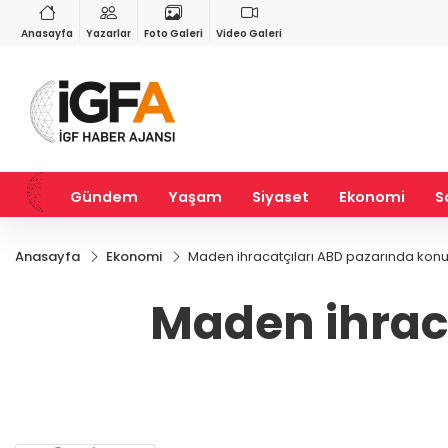
VND
GAU/TRY
6
%0,37
0,0018
%0,27
6.527,58
%0,48
Anasayfa
Yazarlar
Foto Galeri
Video Galeri
Gündem
Yaşam
Siyaset
Ekonomi
S
Anasayfa
Ekonomi
Maden ihracatçıları ABD pazarında ko
Maden ihrac