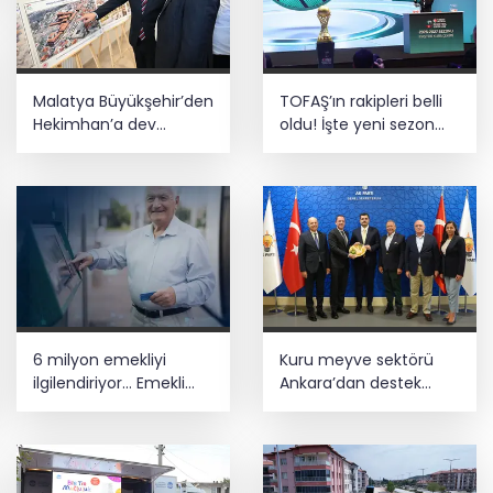
Malatya Büyükşehir’den
TOFAŞ’ın rakipleri belli
Hekimhan’a dev
oldu! İşte yeni sezon
yatırım
fikstürü
6 milyon emekliyi
Kuru meyve sektörü
ilgilendiriyor... Emekli
Ankara’dan destek
aylığı fark ödemeleri 7
istedi
Ağustos'ta hesaplarda