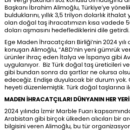
Başkanı İbrahim Alimoğlu, Türkiye’ye yöneli
bulduklarını, yıllık 3,5 trilyon dolarlık itha
olan doğal taş ihracatımızın kısa vadede 5
doları aşmasını hedeflediklerini dile getirdi.
Ege Maden İhracatçıları Birliği’nin 2024 yıl
konuşan Alimoğlu, “ABD’nin yeni gümrük vergi
ürünler ihraç eden İtalya ve İspanya gibi Av
uygulanıyor. Biz Türk doğal taş üreticileri
gibi bundan sonra da şartlar ne olursa ol
edeceğiz. Endişe duyulacak bir durum yok. 
heyeti düzenlemiştik. Türk doğal taşlarına ilg
MADEN İHRACATÇILARI DÜNYANIN HER YER
2024 yılında İzmir Marble Fuarı kapsamınd
Arabistan gibi birçok ülkeden alıcıları bir a
bilgisini veren Alimoğlu, bu tür organizasy