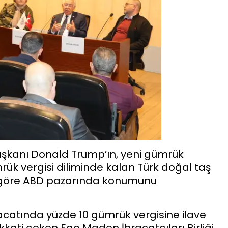
Başkanı Donald Trump’ın, yeni gümrük
mrük vergisi diliminde kalan Türk doğal taş
e göre ABD pazarında konumunu
acatında yüzde 10 gümrük vergisine ilave
kati çeken Ege Maden İhracatçıları Birliği