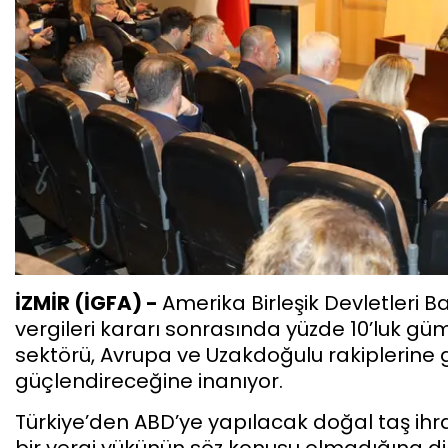
İZMİR (İGFA) -
Amerika Birleşik Devletleri 
vergileri kararı sonrasında yüzde 10’luk gü
sektörü, Avrupa ve Uzakdoğulu rakiplerin
güçlendireceğine inanıyor.
Türkiye’den ABD’ye yapılacak doğal taş ihr
bir vergi yükünün söz konusu olmadığına dik