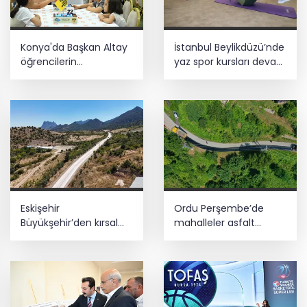
'Terörsüz Türkiye'
Kayseri Büyükşehir gökyüzü tutkunlarını
Konya'da Başkan Altay
İstanbul Beylikdüzü’nde
Erciyes'te buluşturacak
öğrencilerin
yaz spor kursları devam
heyecanına ortak oldu
ediyor
Mardin Kızıltepe Meclis Platformu’ndan
'sanal kumar' alarmı!
Eskişehir
Ordu Perşembe’de
Büyükşehir’den kırsal
mahalleler asfalt
mahallelere yol yatırımı
konforuna kavuştu