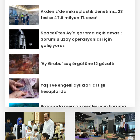
Akdeniz’de mikroplastik denetimi... 23
tesise 47,6 milyon TL ceza!
SpaceX'ten Ay'a çarpma açıklaması:
Sorumlu uzay operasyonları için
çalışıyoruz
'Ay Grubu' suç örgütüne 12 gözaltı!
Yaşlı ve engelli aylıkları artışlı
hesaplarda
Bozcaada mercan resifleri için koruma
seferberliği... 180 deniz canlısı türü kayıt
altına alındı
MGK bugün toplanıyor... Gündem