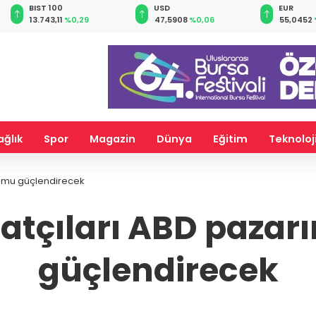
BIST 100
USD
EUR
13.743,11
%0,29
47,5908
%0,06
55,0452
ağlık
Spor
Magazin
Dünya
Eğitim
Teknoloj
numu güçlendirecek
atçıları ABD paza
güçlendirecek