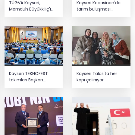
TÜGVA Kayseri,
Kayseri Kocasinan'da
seferberliği... 180 deniz canlısı türü kayıt
Memduh Büyükkılıç'ı
tarım buluşması
altına alındı
ağırladı
hasatla açıldı
Teröristler teslim olmaya devam
ediyor... Hudutlarda 490 kişi yakalandı
Kayseri TEKNOFEST
Kayseri Talas'ta her
takımları Başkan
kapı çalınıyor
Büyükkılıç'la buluştu