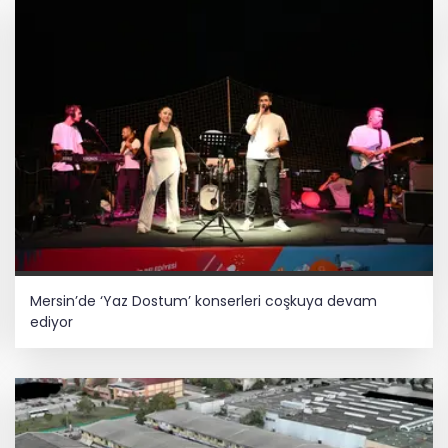
Mersin’de ‘Yaz Dostum’ konserleri coşkuya devam
ediyor