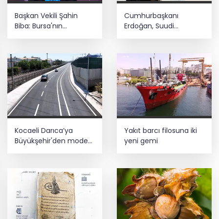
Başkan Vekili Şahin
Cumhurbaşkanı
Biba: Bursa'nın
Erdoğan, Suudi
geleceğini bütüncül
Arabistan yolcusu
anlayışla planlıyoruz
Kocaeli Darıca’ya
Yakıt barcı filosuna iki
Büyükşehir'den modern
yeni gemi
ulaşım yatırımı