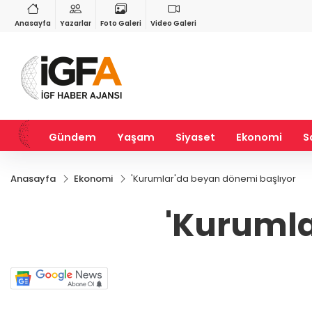
RY
BIST 100
USD
%1,52
13.798,82
%0,00
47,6996
%0,17
Anasayfa
Yazarlar
Foto Galeri
Video Galeri
Gündem
Yaşam
Siyaset
Ekonomi
S
Anasayfa
Ekonomi
'Kurumlar'da beyan dönemi başlıyor
'Kurumla