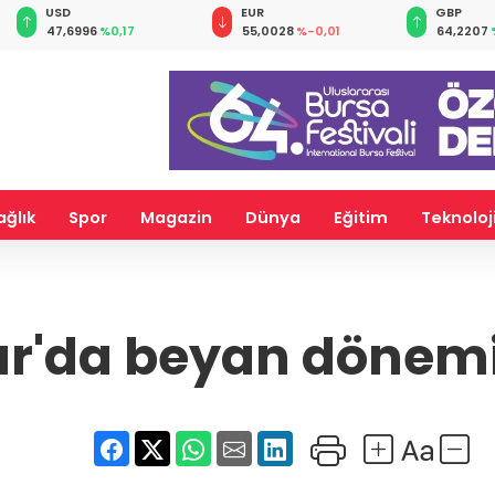
EUR
GBP
CHF
55,0028
%-0,01
64,2207
%0,09
58,7361
%
ağlık
Spor
Magazin
Dünya
Eğitim
Teknoloj
r'da beyan dönemi