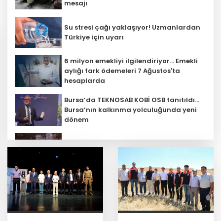
mesajı
Su stresi çağı yaklaşıyor! Uzmanlardan
Türkiye için uyarı
6 milyon emekliyi ilgilendiriyor... Emekli
aylığı fark ödemeleri 7 Ağustos'ta
hesaplarda
Bursa’da TEKNOSAB KOBİ OSB tanıtıldı...
Bursa’nın kalkınma yolculuğunda yeni
dönem
'Ay Grubu' suç örgütüne 12 gözaltı!
Türk F-16'ları NATO görevi için
Estonya'da... MSB yerli savunma
sistemleriyle güçleniyor
Bozcaada mercan resifleri için koruma