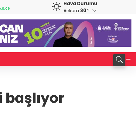
Hava Durumu
CAD
RUB
0,29
34,0120
%0,16
0,5827
%0,73
Ankara
30 °
i
 başlıyor