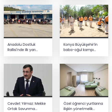
Anadolu Dostluk
Konya Büyükşehir’in
Rallisi'nde ilk yarı
baba-oğul kampı
tamamlandı
Ağustos'ta da sürecek
Cevdet Yılmaz: Mekke
Özel öğrenci yurtlarına
Ortak Savunma
ilişkin yönetmelik