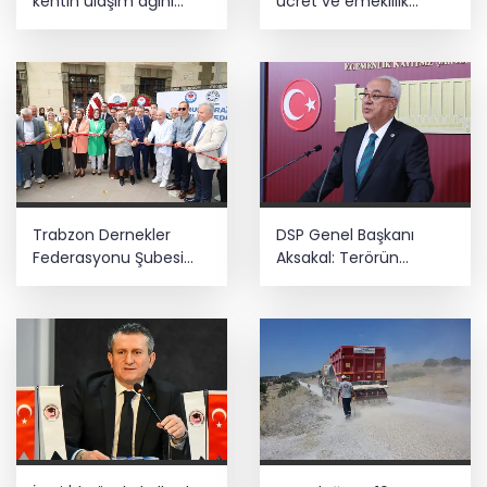
kentin ulaşım ağını
ücret ve emeklilik
güçlendiriyor
reformu çağrısı
Trabzon Dernekler
DSP Genel Başkanı
Federasyonu Şubesi
Aksakal: Terörün
açıldı
bitirilmesi iradesine
destek için
imzalayacağım