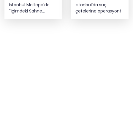
İstanbul Maltepe'de
İstanbul’da suç
''İçimdeki Sahne
çetelerine operasyon!
Atölyesi'' katılımcıları
belgelerini aldı