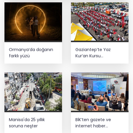
Bursa Nilüfer'de beton mikserinden
kamu alanına döküme 150 bin TL ceza
CHP, Menderes Belediye Başkanı İlkay
Çiçek'i kesin ihraç talebiyle disipline
sevk etti
Fındık alım fiyatları açıklandı... Alımlar
Ormanya’da doğanın
Gaziantep’te Yaz
24 Ağustos'ta başlıyor
farklı yüzü
Kur’an Kursu
öğrencilerine bisikletli
ödül
Gürsel Tekin’den 'tutarlılık' mesajı...
Tarihi meselelerde pusula net olmalı
Manisa'da 25 yıllık
BİK’ten gazete ve
soruna neşter
internet haber
sitelerine mevzuat