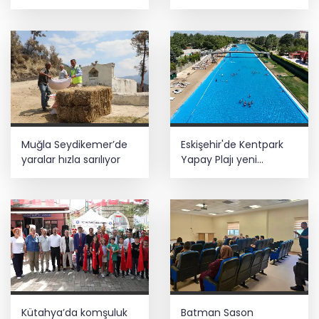
Anlaşması bölgesel
değişikliği... Geçiş süresi
güvenliğe katkı
uzatıldı
sağlayacak
Muğla Seydikemer’de
Eskişehir'de Kentpark
yaralar hızla sarılıyor
Yapay Plajı yeni
sezonda hizmete açıldı
Kütahya’da komşuluk
Batman Sason