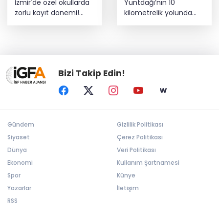
İzmir'de özel okullarda
Yuntdağı’nın 10
zorlu kayıt dönemi!
kilometrelik yolunda
Teşvikler kalktı, veli
konfor çalışması
devlet okuluna yöneldi
Bizi Takip Edin!
Gündem
Gizlilik Politikası
Siyaset
Çerez Politikası
Dünya
Veri Politikası
Ekonomi
Kullanım Şartnamesi
Spor
Künye
Yazarlar
İletişim
RSS