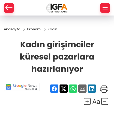
Anasayfa
Ekonomi
Kadın
ÇE
girişimciler
küresel
Kadın girişimciler
pazarlara
RAY
hazırlanıyor
küresel pazarlara
SPOR
hazırlanıyor
R