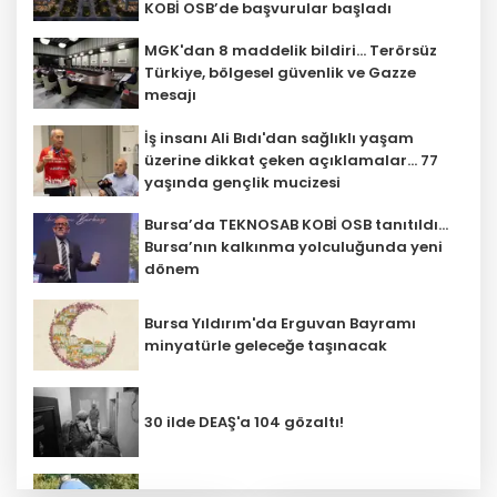
KOBİ OSB’de başvurular başladı
MGK'dan 8 maddelik bildiri... Terörsüz
Türkiye, bölgesel güvenlik ve Gazze
mesajı
İş insanı Ali Bıdı'dan sağlıklı yaşam
üzerine dikkat çeken açıklamalar... 77
yaşında gençlik mucizesi
Bursa’da TEKNOSAB KOBİ OSB tanıtıldı...
Bursa’nın kalkınma yolculuğunda yeni
dönem
Bursa Yıldırım'da Erguvan Bayramı
minyatürle geleceğe taşınacak
30 ilde DEAŞ'a 104 gözaltı!