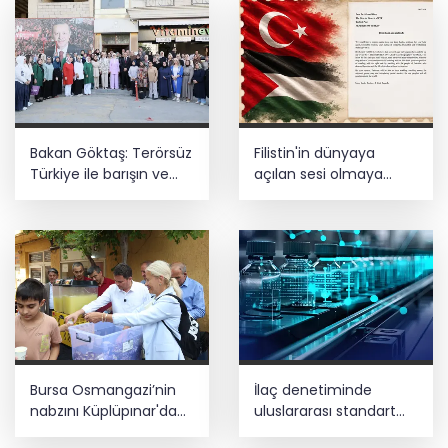
Bakan Göktaş: Terörsüz
Filistin'in dünyaya
Türkiye ile barışın ve
açılan sesi olmaya
istikrarın güçlendiği
devam edeceğiz
gelecek hedefliyoruz
Bursa Osmangazi’nin
İlaç denetiminde
nabzını Küplüpınar'da
uluslararası standart
tuttu
dönemi