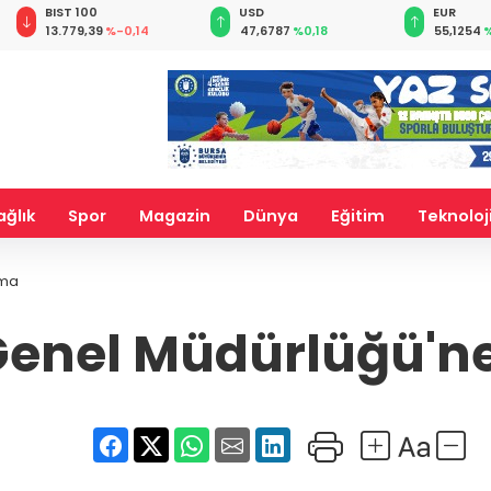
BIST 100
USD
EUR
13.779,39
%-0,14
47,6787
%0,18
55,1254
%
ağlık
Spor
Magazin
Dünya
Eğitim
Teknoloj
ama
 Genel Müdürlüğü'n