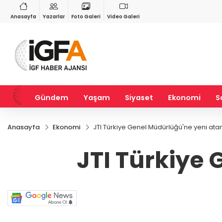
VND
GAU/TRY
3
%-0,22
0,0018
%0,32
6.660,55
%2,59
Anasayfa
Yazarlar
Foto Galeri
Video Galeri
Gündem
Yaşam
Siyaset
Ekonomi
S
Anasayfa
Ekonomi
JTI Türkiye Genel Müdürlüğü'ne yeni at
JTI Türkiye