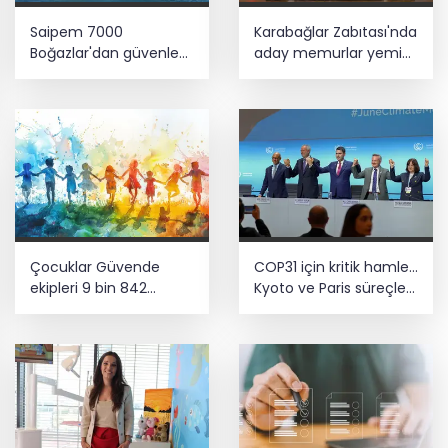
Saipem 7000
Karabağlar Zabıtası'nda
Boğazlar'dan güvenle
aday memurlar yemin
geçti
etti
Çocuklar Güvende
COP31 için kritik hamle...
ekipleri 9 bin 842
Kyoto ve Paris süreçleri
çocuğu spora ve
Türkiye’de yönetilecek
sosyal faaliyetlere
yönlendirdi