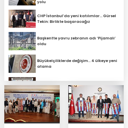
yolu
CHP İstanbul’da yeni katılımlar... Gürsel
Tekin: Birlikte başaracağız
Başkentte yavru zebranın adı ‘Pijamalı’
oldu
Büyükelçiliklerde değişim... 4 ülkeye yeni
atama
Çocuk adalet sisteminde yeni dönem
Bursa Büyükşehir Harmancık’ta da
yolları yeniliyor