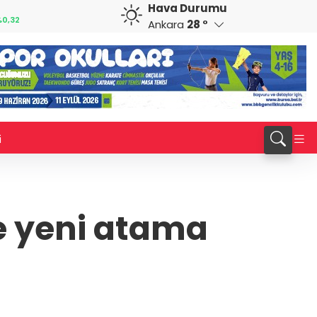
Hava Durumu
GBP
CHF
0,32
64,3468
%0,38
59,0083
%0,82
Ankara
28 °
i
e yeni atama