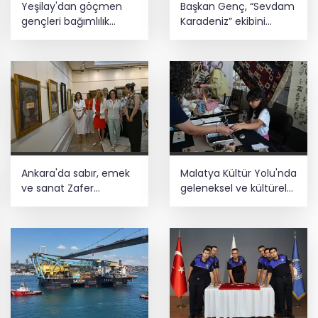
Yeşilay'dan göçmen
Başkan Genç, “Sevdam
Esnaf odalarından ortak açıklama
gençleri bağımlılık
Karadeniz” ekibini
risklerinden koruyacak
ağırladı! Film Festivali
uluslararası model
Aralık’ta
Gülben Ergen’den Yavru Vatan'da
'yapay zekâ' çıkışı
Ankara'da sabır, emek
Malatya Kültür Yolu'nda
ve sanat Zafer
geleneksel ve kültürel
Çarşısı’nda hayat buldu
birikim