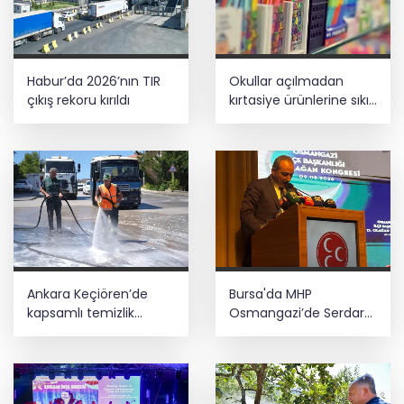
Habur’da 2026’nın TIR
Okullar açılmadan
çıkış rekoru kırıldı
kırtasiye ürünlerine sıkı
denetim... Güvensiz
ürünler toplatılacak!
Ankara Keçiören’de
Bursa'da MHP
kapsamlı temizlik
Osmangazi’de Serdar
seferberliği
Burulday dönemi