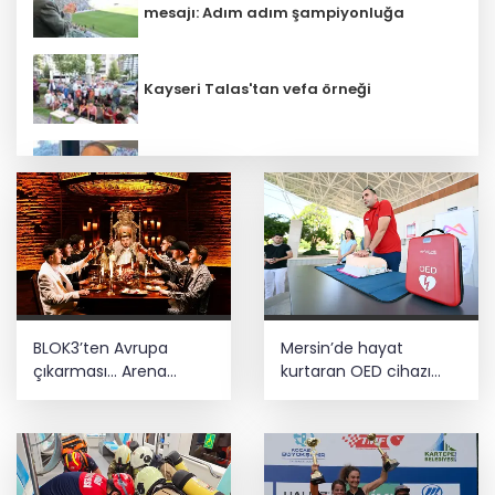
mesajı: Adım adım şampiyonluğa
Kayseri Talas'tan vefa örneği
Galatasaray tribün liderine gözaltı
talimatı
İstanbul'da tarihi mezar taşlarına
saldırı sonrası restorasyon
AgroGreen Bursa'da 80 şehir, 13 ülke
BLOK3’ten Avrupa
Mersin’de hayat
ağırlayacak
çıkarması... Arena
kurtaran OED cihazı
turnesi resmen
eğitimi
duyuruldu
Taze incirde rekolte yüksek, hedef 100
milyon dolar