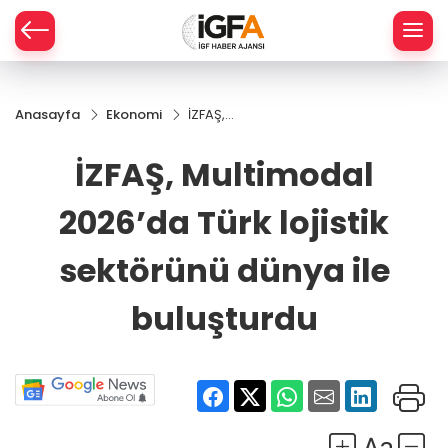
Anasayfa
Ekonomi
İZFAŞ,
ÇE
Multimodal
2026’da
İZFAŞ, Multimodal
Türk lojistik
RAY
sektörünü
2026’da Türk lojistik
dünya ile
SPOR
buluşturdu
sektörünü dünya ile
R
buluşturdu