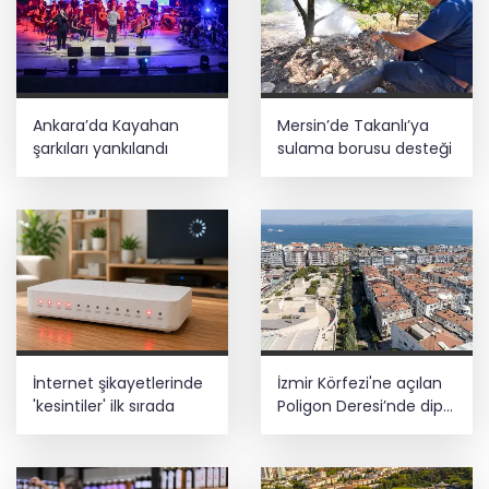
Ankara’da Kayahan
Mersin’de Takanlı’ya
şarkıları yankılandı
sulama borusu desteği
İnternet şikayetlerinde
İzmir Körfezi'ne açılan
'kesintiler' ilk sırada
Poligon Deresi’nde dip
temizliği