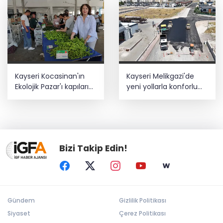
Kayseri Kocasinan'ın
Kayseri Melikgazi'de
Ekolojik Pazar'ı kapılarını
yeni yollarla konforlu
açtı
ulaşım
Bizi Takip Edin!
Gündem
Gizlilik Politikası
Siyaset
Çerez Politikası