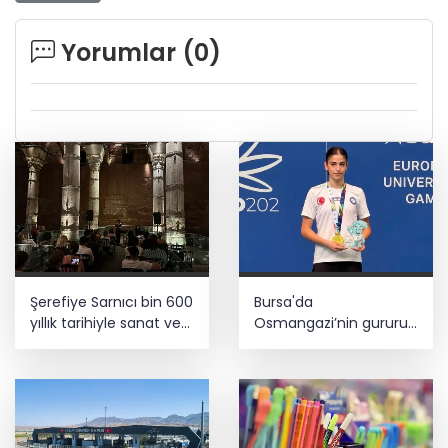
Yorumlar (
0
)
Şerefiye Sarnıcı bin 600
Bursa'da
yıllık tarihiyle sanat ve
Osmangazi’nin gururu
müziğe eşlik ediyor
Avrupa Şampiyonu