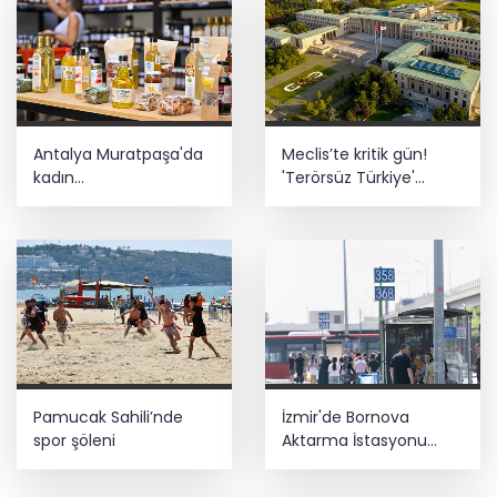
Antalya Muratpaşa'da
Meclis’te kritik gün!
kadın
'Terörsüz Türkiye'
kooperatiflerinden
teklifinde gözler Genel
yerel ekonomiye katkı
Kurul’da
Pamucak Sahili’nde
İzmir'de Bornova
spor şöleni
Aktarma İstasyonu
yenilendi