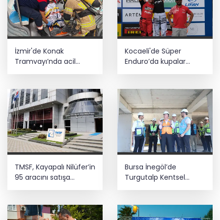
İzmir'de Konak
Kocaeli'de Süper
Tramvayı’nda acil
Enduro’da kupalar
durum tatbikatı
sahiplerini buldu
TMSF, Kayapalı Nilüfer’in
Bursa İnegöl’de
95 aracını satışa
Turgutalp Kentsel
çıkarıyor! Muhammen
Dönüşüm Projesi hızla
bedel belli oldu
ilerliyor