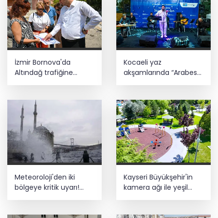
İzmir Bornova'da
Kocaeli yaz
Altındağ trafiğine
akşamlarında “Arabesk”
büyük neşter
rüzgârı esti
Meteoroloji'den iki
Kayseri Büyükşehir'in
bölgeye kritik uyarı!
kamera ağı ile yeşil
Kuvvetli sağanak ve
alanlarda güvenlik üst
rüzgar geliyor!
düzeyde