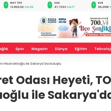
BIST 100
USD
EUR
13.805,50
%0,05
47,7002
%0,17
55,0581
%
ağlık
Spor
Magazin
Dünya
Eğitim
Teknoloj
 Hisarcıklıoğlu ile Sakarya'da buluştu
ret Odası Heyeti, T
lıoğlu ile Sakarya'd