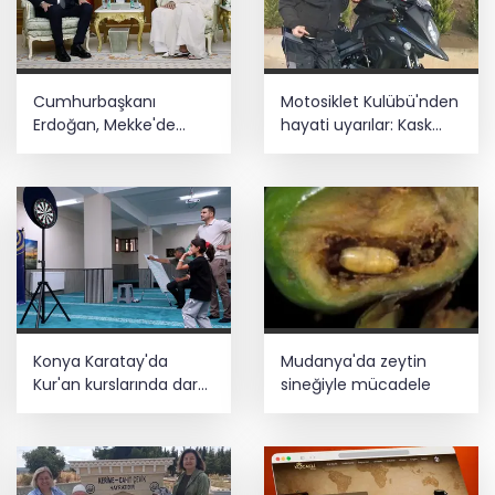
Cumhurbaşkanı
Motosiklet Kulübü'nden
Erdoğan, Mekke'de
hayati uyarılar: Kask
Veliaht Prens
tercih değil,
Muhammed bin
zorunluluktur
Selman ile görüştü
Konya Karatay'da
Mudanya'da zeytin
Kur'an kurslarında dart
sineğiyle mücadele
turnuvası heyecanı