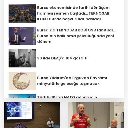
Bursa ekonomisinde tarihi dönüşüm
hamlesi resmen başladı... TEKNOSAB
KOBİ OSB’de başvurular başladı
Bursa’da TEKNOSAB KOBİ OSB tanıtıldı...
Bursa’nın kalkınma yolculuğunda yeni
dönem
30 ilde DEAŞ'a 104 gözaltı!
Bursa Yıldırım'da Erguvan Bayramı
minyatürle geleceğe taşınacak
Türk F-16'ları NATO görevi için
Estonya'da... MSB yerli savunma
sistemleriyle güçleniyor
Fındık alım fiyatları açıklandı... Alımlar