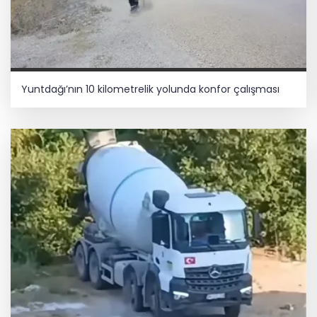
Yuntdağı’nın 10 kilometrelik yolunda konfor çalışması