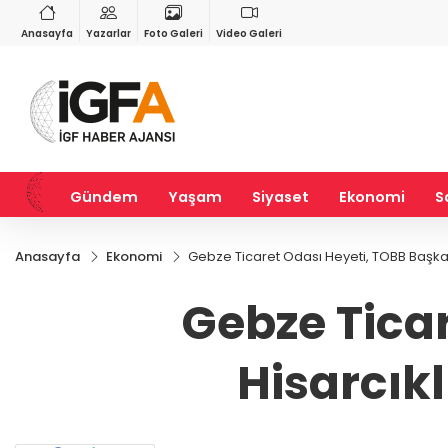
VND
GAU/TRY
3
%-0,22
0,0018
%0,32
6.618,53
%1,94
Anasayfa
Yazarlar
Foto Galeri
Video Galeri
Gündem
Yaşam
Siyaset
Ekonomi
S
Anasayfa
Ekonomi
Gebze Ticaret Odası Heyeti, TOBB Başkanı
Gebze Tica
Hisarcık