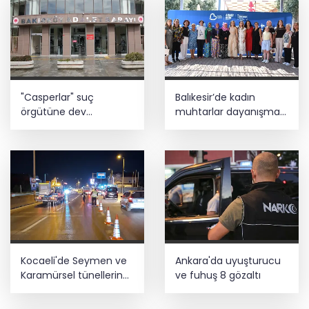
"Casperlar" suç
Balıkesir’de kadın
örgütüne dev
muhtarlar dayanışma
operasyon! 151 şüpheli
kahvaltısında
hakkında dava açıldı
Kocaeli'de Seymen ve
Ankara'da uyuşturucu
Karamürsel tünellerine
ve fuhuş 8 gözaltı
konfor dokunuşu