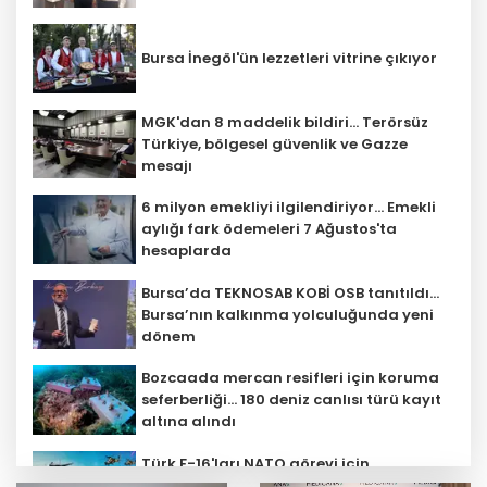
Bursa İnegöl'ün lezzetleri vitrine çıkıyor
MGK'dan 8 maddelik bildiri... Terörsüz
Türkiye, bölgesel güvenlik ve Gazze
mesajı
6 milyon emekliyi ilgilendiriyor... Emekli
aylığı fark ödemeleri 7 Ağustos'ta
hesaplarda
Bursa’da TEKNOSAB KOBİ OSB tanıtıldı...
Bursa’nın kalkınma yolculuğunda yeni
dönem
Bozcaada mercan resifleri için koruma
seferberliği... 180 deniz canlısı türü kayıt
altına alındı
Türk F-16'ları NATO görevi için
Estonya'da... MSB yerli savunma