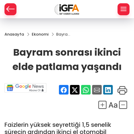
Anasayfa
Ekonomi
Bayram
ÇE
sonrası
ikinci
Bayram sonrası ikinci
elde
RAY
patlama
elde patlama yaşandı
yaşandı
SPOR
R
Faizlerin yüksek seyrettiği 1,5 senelik
sürecin ardından ikinci el otomobil