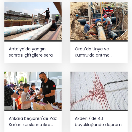
Antalya'da yangın
Ordu'da Ünye ve
sonrası çiftçilere sera
Kumru’da arıtma
naylonu desteği
tesisleri yenileniyor
Ankara Keçiören'de Yaz
Akdeniz'de 4,1
Kur'an kurslarına ikram
büyüklüğünde deprem
desteği