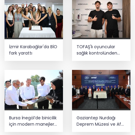
sistemleriyle güçleniyor
Teröristler teslim olmaya devam
ediyor... Hudutlarda 490 kişi yakalandı
YÖK'ten uluslararası mezunlara ikamet
İzmir Karabağlar'da BİO
TOFAŞ'lı oyuncular
kolaylığı... Süre 2 yıla kadar
uzatılabilecek
fark yarattı
sağlık kontrolünden
geçti
30 ilde DEAŞ'a 104 gözaltı!
Bursa İnegöl’de binicilik
Gaziantep Nurdağı
için modern manejler
Deprem Müzesi ve Afet
yapılıyor
Farkındalık Merkezi için