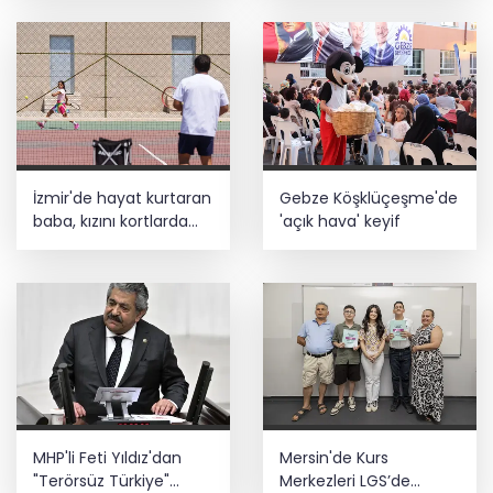
iş birliği
İzmir'de hayat kurtaran
Gebze Köşklüçeşme'de
baba, kızını kortlarda
'açık hava' keyif
şampiyonluğa hazırlıyor
MHP'li Feti Yıldız'dan
Mersin'de Kurs
"Terörsüz Türkiye"
Merkezleri LGS’de