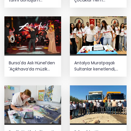
hamlesi resmen
öğreniyor hem
başladı... TEKNOSAB
eğleniyor
KOBİ OSB’de başvurular
başladı
Bursa'da Aslı Hünel’den
Antalya Muratpaşalı
'Açıkhava’da müzik
Sultanlar kenetlendi,
ziyafeti
gözler yeni sezonda