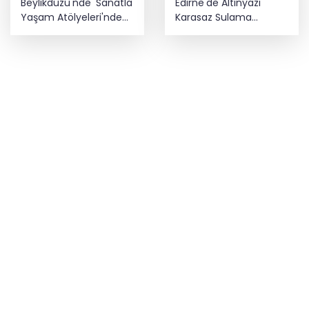
Beylikdüzü'nde 'Sanatla
Edirne'de Altınyazı
Yaşam Atölyeleri'nde
Karasaz Sulama
yeni dönem
Kooperatifi'ne güçlü
takviye