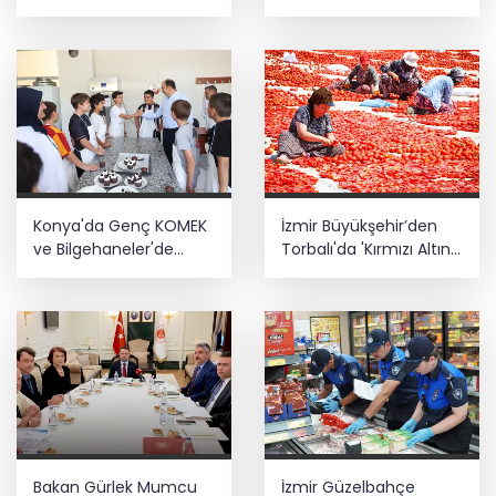
mesajı: Yasal
büyük başarıya imza
düzenlemeler kalıcı
attı
sonuç üretecek
Konya'da Genç KOMEK
İzmir Büyükşehir’den
ve Bilgehaneler'de
Torbalı'da 'Kırmızı Altın'
eğlenceli yaz
mesaisi
Bakan Gürlek Mumcu
İzmir Güzelbahçe