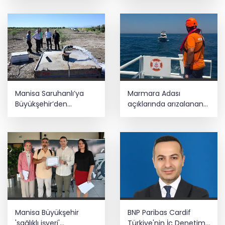
net olmalı
Teröristler teslim olmaya devam
ediyor... Hudutlarda 490 kişi yakalandı
Manisa Saruhanlı’ya
Marmara Adası
Büyükşehir’den
açıklarında arızalanan
tarımsal destek
tekne kurtarıldı
Manisa Büyükşehir
BNP Paribas Cardif
'sağlıklı işyeri'
Türkiye'nin İç Denetim