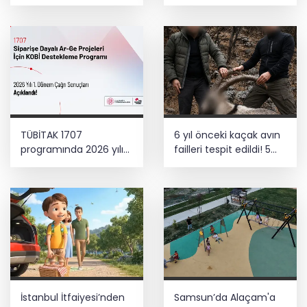
dönem... Sefer
kapasitesi artırıldı
TÜBİTAK 1707
6 yıl önceki kaçak avın
programında 2026 yılı
failleri tespit edildi! 5
ilk dönem sonuçları
yaban keçisi için ceza
açıklandı
uygulandı
İstanbul İtfaiyesi’nden
Samsun’da Alaçam'a