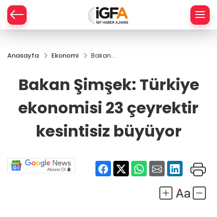
Anasayfa
Ekonomi
Bakan
ÇE
Şimşek:
Türkiye
Bakan Şimşek: Türkiye
ekonomisi
RAY
23
ekonomisi 23 çeyrektir
çeyrektir
SPOR
kesintisiz
büyüyor
kesintisiz büyüyor
R