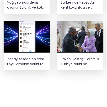
Yağış sonrası deniz
Balıkesir'de Kepsut’a
uyarısı! Bulanık ve kötü
Kent Lokantası ve
kokulu suda yüzmeyin
altyapı desteği
Yapay zekada onlarca
Bakan Göktaş: Terörsüz
uygulamanın yerini tek
Türkiye tarihi bir
asistan alabilir
adımdır