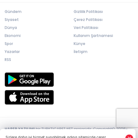
Gündem
Gizlilik Politikası
Siyaset
Çerez Politikası
Dünya
Veri Politikası
Ekonomi
Kullanım Şartnamesi
Spor
Künye
Yazarlar
İletişim
RSS
HABER YAZILIMI
bir TURKTICARET.NET projesidir. Copyright© 2006-
2026 Tüm hakları saklıdır.
Sizlere daha iyi hizmet sunabilmek adına sitemizde çerez