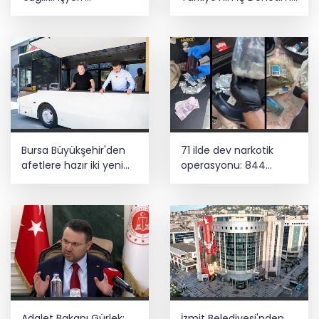
sertifikasına kavuştu
Direktörü Mustafa
Güneş oldu
Bursa Büyükşehir'den
71 ilde dev narkotik
afetlere hazır iki yeni
operasyonu: 844
mobil araç
tutuklama
Adalet Bakanı Gürlek:
İzmit Belediyesi'nden