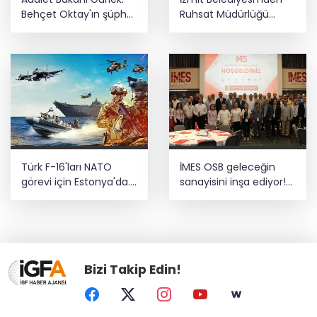
Behçet Oktay'ın şüpheli
Ruhsat Müdürlüğü
ölümü yeniden
iddialarına açıklama
kapsamlı şekilde
incelenecek
Türk F-16'ları NATO
İMES OSB geleceğin
görevi için Estonya'da...
sanayisini inşa ediyor!
MSB yerli savunma
Sanayinin geleceği
sistemleriyle güçleniyor
İMES OSB'de konuşuldu
Bizi Takip Edin!