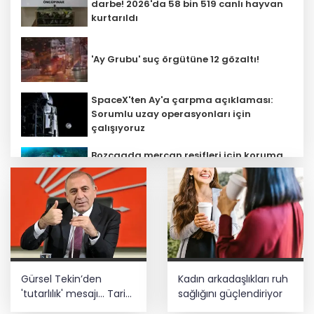
darbe! 2026'da 58 bin 519 canlı hayvan
kurtarıldı
'Ay Grubu' suç örgütüne 12 gözaltı!
SpaceX'ten Ay'a çarpma açıklaması:
Sorumlu uzay operasyonları için
çalışıyoruz
Bozcaada mercan resifleri için koruma
seferberliği... 180 deniz canlısı türü kayıt
altına alındı
Kayseri Büyükşehir gökyüzü tutkunlarını
Erciyes'te buluşturacak
MGK bugün toplanıyor... Gündem
Gürsel Tekin’den
Kadın arkadaşlıkları ruh
'Terörsüz Türkiye'
'tutarlılık' mesajı... Tarihi
sağlığını güçlendiriyor
meselelerde pusula