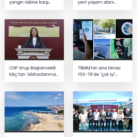
yangın riskine karşı
yeni yaşam alanı
videolu uyarı
kazandırıldı
CHP Grup Başkanvekili
TBMM'nin ana binası
Kılıç’tan 'silahsızlanma'
YES-TR'de 'çok iyi'
vurgusu
olarak sertifikalandırıldı