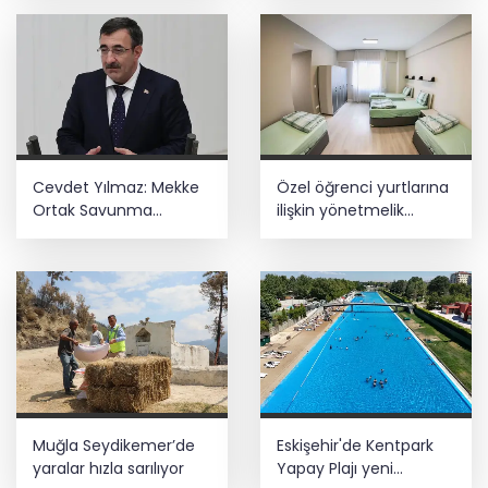
Cevdet Yılmaz: Mekke
Özel öğrenci yurtlarına
Ortak Savunma
ilişkin yönetmelik
Anlaşması bölgesel
değişikliği... Geçiş süresi
güvenliğe katkı
uzatıldı
sağlayacak
Muğla Seydikemer’de
Eskişehir'de Kentpark
yaralar hızla sarılıyor
Yapay Plajı yeni