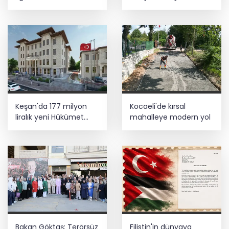
vefatının yıl
gerçekleştirildi
dönümünde anıldı
Keşan'da 177 milyon
Kocaeli'de kırsal
liralık yeni Hükümet
mahalleye modern yol
Konağı'nın temeli atıldı
Bakan Göktaş: Terörsüz
Filistin'in dünyaya