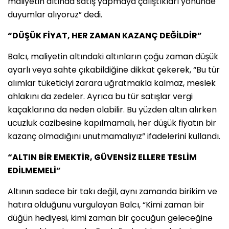
maliyetin altında satış yapmaya çalıştıkları yönünde
duyumlar alıyoruz” dedi.
“DÜŞÜK FİYAT, HER ZAMAN KAZANÇ DEĞİLDİR”
Balcı, maliyetin altındaki altınların çoğu zaman düşük
ayarlı veya sahte çıkabildiğine dikkat çekerek, “Bu tür
alımlar tüketiciyi zarara uğratmakla kalmaz, meslek
ahlakını da zedeler. Ayrıca bu tür satışlar vergi
kaçaklarına da neden olabilir. Bu yüzden altın alırken
ucuzluk cazibesine kapılmamalı, her düşük fiyatın bir
kazanç olmadığını unutmamalıyız” ifadelerini kullandı.
“ALTIN BİR EMEKTİR, GÜVENSİZ ELLERE TESLİM
EDİLMEMELİ”
Altının sadece bir takı değil, aynı zamanda birikim ve
hatıra olduğunu vurgulayan Balcı, “Kimi zaman bir
düğün hediyesi, kimi zaman bir çocuğun geleceğine