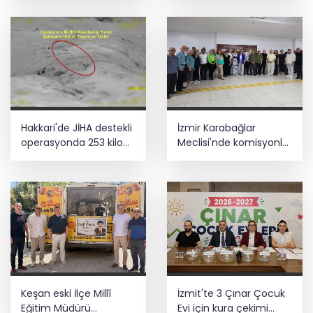
ziyareti
Hakkari'de JİHA destekli
İzmir Karabağlar
operasyonda 253 kilo
Meclisi'nde komisyonlar
esrar ele geçirildi
yeniden şekillendi
Keşan eski İlçe Millî
İzmit'te 3 Çınar Çocuk
Eğitim Müdürü
Evi için kura çekimi