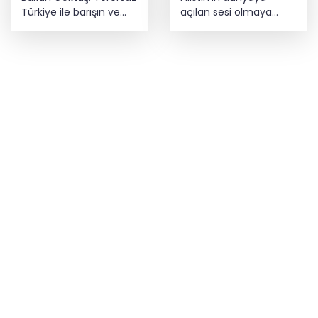
Türkiye ile barışın ve
açılan sesi olmaya
istikrarın güçlendiği
devam edeceğiz
gelecek hedefliyoruz