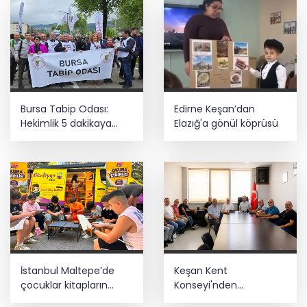
Bursa Tabip Odası:
Edirne Keşan’dan
Hekimlik 5 dakikaya
Elazığ'a gönül köprüsü
sığmaz
İstanbul Maltepe’de
Keşan Kent
çocuklar kitapların
Konseyi'nden
renkli dünyasında
muhtarlara nezaket