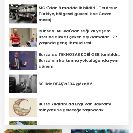
MGK'dan 8 maddelik bildiri... Terörsüz
Türkiye, bölgesel güvenlik ve Gazze
mesajı
İş insanı Ali Bıdı'dan sağlıklı yaşam
üzerine dikkat çeken açıklamalar... 77
yaşında gençlik mucizesi
Bursa’da TEKNOSAB KOBİ OSB tanıtıldı...
Bursa’nın kalkınma yolculuğunda yeni
dönem
30 ilde DEAŞ'a 104 gözaltı!
Bursa Yıldırım'da Erguvan Bayramı
minyatürle geleceğe taşınacak
Bursa Nilüfer'de beton mikserinden