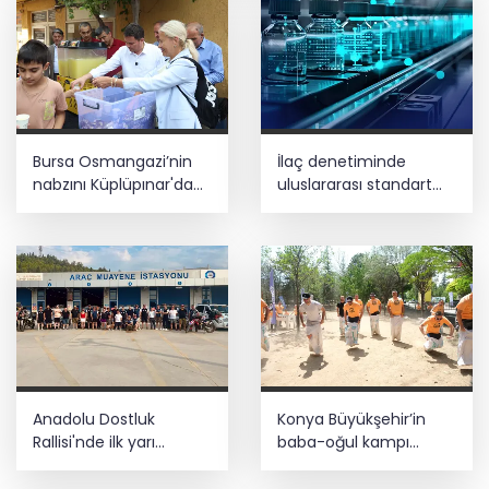
kamu alanına döküme 150 bin TL ceza
CHP, Menderes Belediye Başkanı İlkay
Çiçek'i kesin ihraç talebiyle disipline
sevk etti
Ankara'da uyuşturucu ve fuhuş 8
Bursa Osmangazi’nin
İlaç denetiminde
gözaltı
nabzını Küplüpınar'da
uluslararası standart
tuttu
dönemi
E-KİP’e Türkiye’nin Dijital Dönüşüm
Ödülü... Kamu kategorisinde zirvede
Anadolu Dostluk
Konya Büyükşehir’in
Rallisi'nde ilk yarı
baba-oğul kampı
tamamlandı
Ağustos'ta da sürecek