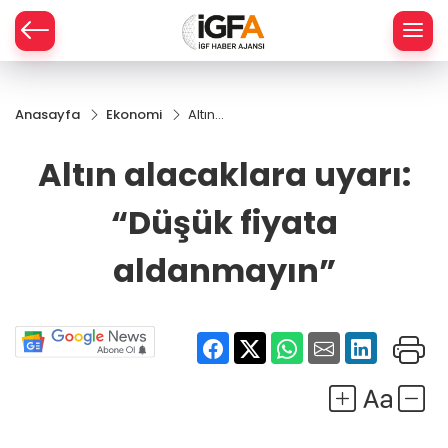
Anasayfa
Ekonomi
Altın
ÇE
alacaklara
uyarı: “Düşük
Altın alacaklara uyarı:
fiyata
RAY
aldanmayın”
“Düşük fiyata
SPOR
aldanmayın”
R