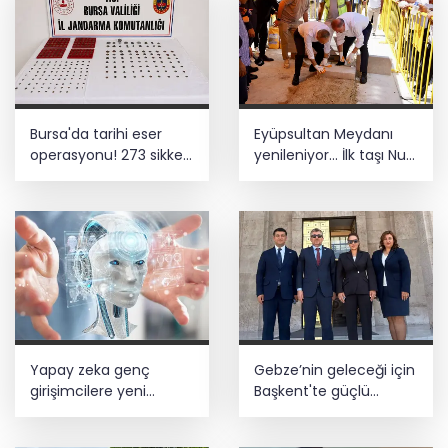
Bursa'da tarihi eser
Eyüpsultan Meydanı
operasyonu! 273 sikke
yenileniyor... İlk taşı Nuri
ve 18 obje ele geçirildi
Aslan koydu
Yapay zeka genç
Gebze’nin geleceği için
girişimcilere yeni
Başkent'te güçlü
kapılar açıyor
temaslar