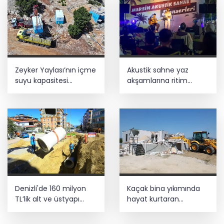
Zeyker Yaylası’nın içme
Akustik sahne yaz
suyu kapasitesi
akşamlarına ritim
güçlendirildi
katıyor
Denizli'de 160 milyon
Kaçak bina yıkımında
TL’lik alt ve üstyapı
hayat kurtaran
yatırımı
müdahale