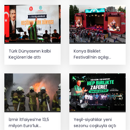
Türk Dünyasının kalbi
Konya Bisiklet
Keçiören’de attı
Festivali’nin açılışı
coşkuyla gerçekleşti
İzmir İtfaiyesi’ne 13,5
Yeşil-siyahlılar yeni
milyon Euro’luk
sezonu coşkuyla açtı