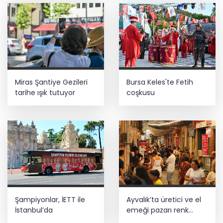
Miras Şantiye Gezileri
Bursa Keles'te Fetih
tarihe ışık tutuyor
coşkusu
Şampiyonlar, İETT ile
Ayvalık’ta üretici ve el
İstanbul’da
emeği pazarı renk
katıyor