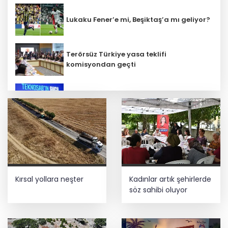
Lukaku Fener’e mi, Beşiktaş’a mı geliyor?
Terörsüz Türkiye yasa teklifi
komisyondan geçti
İbrahim Burkay seçimlerde açık ara
önde! Dev lansmanda neler oldu?
İş Bankası Grubu üst yönetiminde görev
değişimi
Kırsal yollara neşter
Kadınlar artık şehirlerde
Trabzon iklim ve enerji ağında
söz sahibi oluyor
İzmir Tire lokantalarında yeni dönem
başlıyor