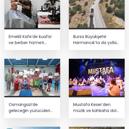
Emekli Kafe’de kuaför
Bursa Büyükşehir
ve berber hizmeti
Harmancık’ta da yolları
başladı
yeniliyor
Osmangazi’de
Mustafa Keser’den
geleceğin yüzücüleri
müzik ve kahkaha dolu
sertifikalarını aldı
gece