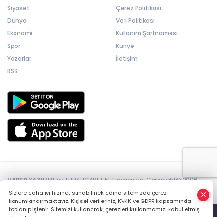
Siyaset
Çerez Politikası
Dünya
Veri Politikası
Ekonomi
Kullanım Şartnamesi
Spor
Künye
Yazarlar
İletişim
RSS
HABER YAZILIMI
bir TURKTICARET.NET projesidir. Copyright© 2006-
2026 Tüm hakları saklıdır.
Sizlere daha iyi hizmet sunabilmek adına sitemizde çerez
konumlandırmaktayız. Kişisel verileriniz, KVKK ve GDPR kapsamında
toplanıp işlenir. Sitemizi kullanarak, çerezleri kullanmamızı kabul etmiş