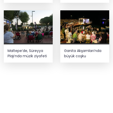
teknoloji yatırımı
Maltepe’de, Süreyya
Ganita Akşamları’nda
Plajı’nda müzik ziyafeti
büyük coşku