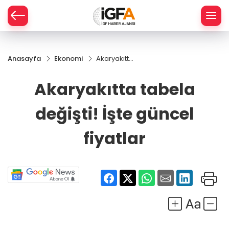
Anasayfa
Ekonomi
Akaryakıtta
ÇE
tabela
değişti!
Akaryakıtta tabela
İşte güncel
RAY
fiyatlar
değişti! İşte güncel
SPOR
fiyatlar
R