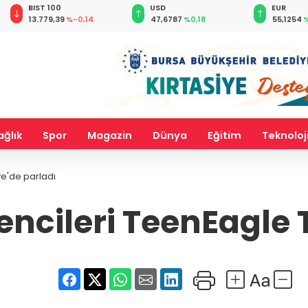
BIST 100
USD
EUR
13.779,39
%-0,14
47,6787
%0,18
55,1254
%
ağlık
Spor
Magazin
Dünya
Eğitim
Teknoloj
e'de parladı
ncileri TeenEagle T