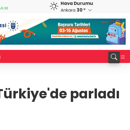
Hava Durumu
GBP
CHF
0,32
64,3468
%0,38
59,0083
%0,82
Ankara
30 °
i
ürkiye'de parladı