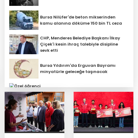
Bursa Nilüfer'de beton mikserinden
kamu alanına döküme 150 bin TL ceza
CHP, Menderes Belediye Başkanı İlkay
Çiçek'i kesin ihraç talebiyle disipline
sevk etti
Bursa Yıldırım'da Erguvan Bayramı
minyatürle geleceğe taşınacak
Özel öğrenci yurtlarına ilişkin
yönetmelik değişikliği... Geçiş süresi
uzatıldı
Ankara'da uyuşturucu ve fuhuş 8