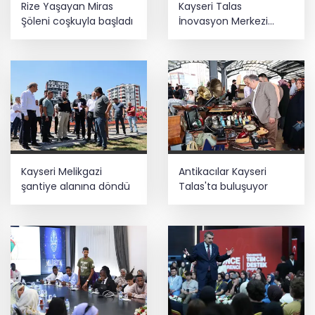
Rize Yaşayan Miras
Kayseri Talas
gözaltı
Şöleni coşkuyla başladı
İnovasyon Merkezi
finale kaldı
Keşan'da 177 milyon liralık yeni Hükümet
Konağı'nın temeli atıldı
Depremde hasar görmüştü... Malatya
Arkeoloji Müzesi yenilendi
Kayseri Melikgazi
Antikacılar Kayseri
şantiye alanına döndü
Talas'ta buluşuyor