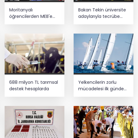
Moritanyalı
Bakan Tekin üniversite
öğrencilerden MEB'e
adaylarıyla tecrübe
ziyaret
paylaştı
688 milyon TL tarımsal
Yelkencilerin zorlu
destek hesaplarda
mücadelesi ilk günde
nefes kesti