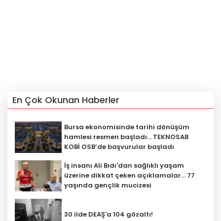
En Çok Okunan Haberler
Bursa ekonomisinde tarihi dönüşüm
hamlesi resmen başladı... TEKNOSAB
KOBİ OSB’de başvurular başladı
İş insanı Ali Bıdı'dan sağlıklı yaşam
üzerine dikkat çeken açıklamalar... 77
yaşında gençlik mucizesi
30 ilde DEAŞ'a 104 gözaltı!