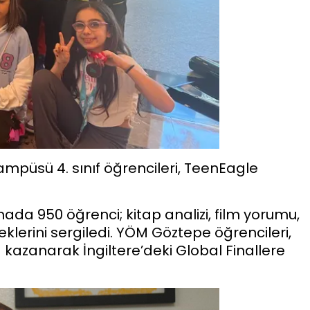
mpüsü 4. sınıf öğrencileri, TeenEagle
da 950 öğrenci; kitap analizi, film yorumu,
erini sergiledi. YÖM Göztepe öğrencileri,
 kazanarak İngiltere’deki Global Finallere