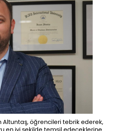
Altuntaş, öğrencileri tebrik ederek,
 en iyi şekilde temsil edeceklerine