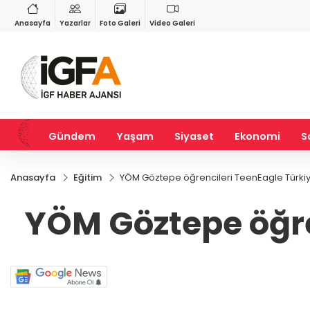
VND
GAU/TRY
3
%-0,22
0,0018
%0,32
6.660,55
%2,59
Anasayfa
Yazarlar
Foto Galeri
Video Galeri
Gündem
Yaşam
Siyaset
Ekonomi
S
Anasayfa
Eğitim
YÖM Göztepe öğrencileri TeenEagle Türkiy
YÖM Göztepe öğre