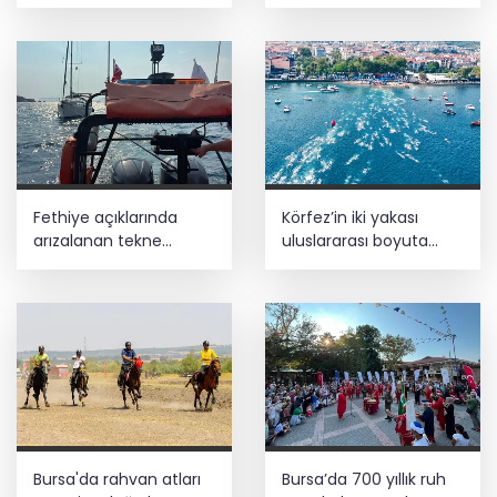
geliyor
34 şüpheliden 9'u
tutuklandı
Fethiye açıklarında
Körfez’in iki yakası
arızalanan tekne
uluslararası boyuta
kurtarıldı
taşınıyor
Bursa'da rahvan atları
Bursa’da 700 yıllık ruh