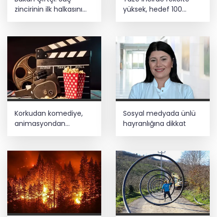
zincirinin ilk halkasını
yüksek, hedef 100
kıracağız
milyon dolar
Korkudan komediye,
Sosyal medyada ünlü
animasyondan
hayranlığına dikkat
dramaya 6 yeni film
vizyonda