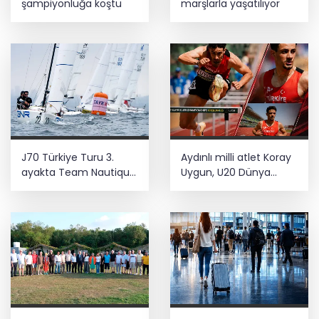
şampiyonluğa koştu
marşlarla yaşatılıyor
J70 Türkiye Turu 3.
Aydınlı milli atlet Koray
ayakta Team Nautique
Uygun, U20 Dünya
Yachting
Şampiyonası’nda yarı
şampiyonluğu elde etti
finalde