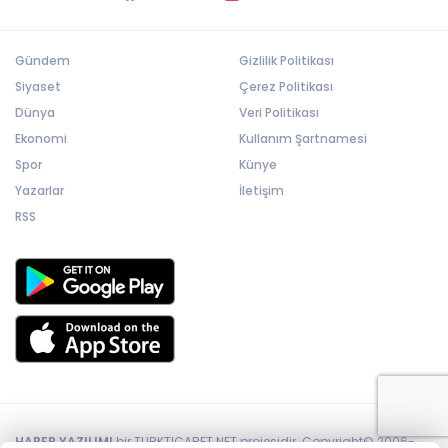
Gündem
Gizlilik Politikası
Siyaset
Çerez Politikası
Dünya
Veri Politikası
Ekonomi
Kullanım Şartnamesi
Spor
Künye
Yazarlar
İletişim
RSS
HABER YAZILIMI
bir TURKTICARET.NET projesidir. Copyright© 2006-