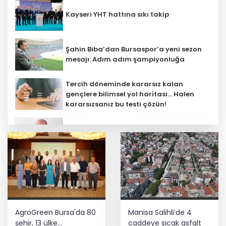
Kayseri YHT hattına sıkı takip
Şahin Biba’dan Bursaspor’a yeni sezon
mesajı: Adım adım şampiyonluğa
Tercih döneminde kararsız kalan
gençlere bilimsel yol haritası... Halen
kararsızsanız bu testi çözün!
Menderes Belediye Başkanı İlkay Çiçek
görevden uzaklaştırıldı
Çocuk adalet sisteminde yeni dönem
Üniversitelerde yeni dönem! Akademik
AgroGreen Bursa'da 80
Manisa Salihli’de 4
sahtekârlığa hapis, öğrencilere dönüş
yolu
şehir, 13 ülke
caddeye sıcak asfalt