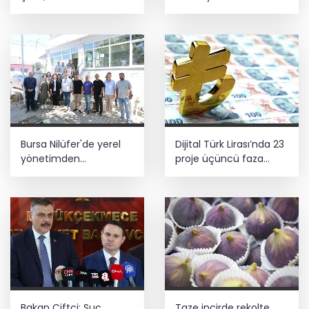
ağırlayacak
5 ilde kuvvetli yağış, Marmara ve Ege’de
rüzgar alarmı!
Bursa Nilüfer'de yerel
Dijital Türk Lirası’nda 23
yönetimden
proje üçüncü faza
mahallelerde yerinde
geçti
inceleme
Bakan Çiftçi: Suç
Taze incirde rekolte