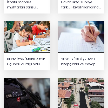
İzmitli mahalle
Havacılıkta Türkiye
muhtarları Sarısu
farkı... Havalimanlarında
Gençlik Kampı’nda
7 ayda 138,7 milyon
ağırlandı
yolcu
Bursa İznik 'MobilFest'in
2026-YÖKDİL/2 soru
üçüncü durağı oldu
kitapçıkları ve cevap
anahtarları yayımlandı