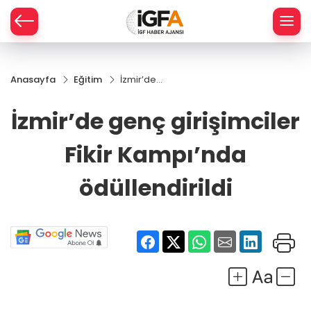
Anasayfa
Eğitim
İzmir’de
ÇE
genç
girişimciler
İzmir’de genç girişimciler
Fikir
RAY
Kampı’nda
Fikir Kampı’nda
ödüllendirildi
SPOR
ödüllendirildi
R