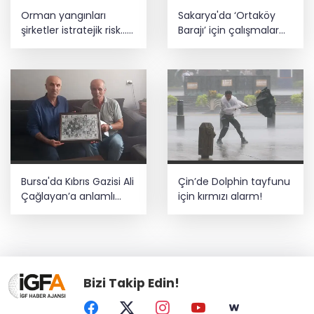
Orman yangınları
Sakarya'da ‘Ortaköy
şirketler istratejik risk...
Barajı’ için çalışmalar
Sigorta açığı büyüyor
başladı
Bursa'da Kıbrıs Gazisi Ali
Çin’de Dolphin tayfunu
Çağlayan’a anlamlı
için kırmızı alarm!
ziyaret
Bizi Takip Edin!