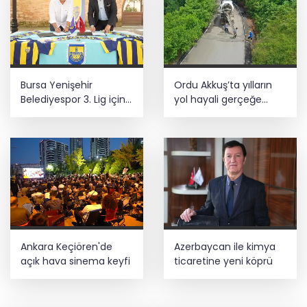
Bursa Yenişehir
Ordu Akkuş’ta yılların
Belediyespor 3. Lig için
yol hayali gerçeğe
tecrübeli isimle anlaştı
dönüyor
Ankara Keçiören'de
Azerbaycan ile kimya
açık hava sinema keyfi
ticaretine yeni köprü