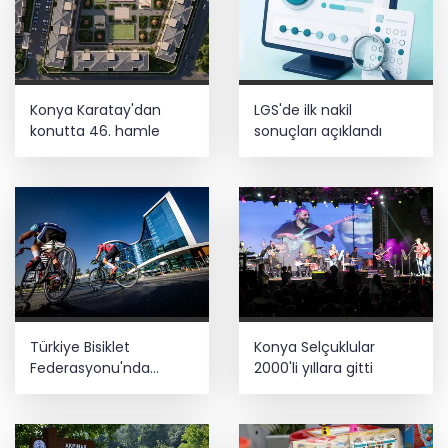
Konya Karatay'dan
LGS'de ilk nakil
konutta 46. hamle
sonuçları açıklandı
Türkiye Bisiklet
Konya Selçuklular
Federasyonu'nda
2000'li yıllara gitti
Ağustos takvimi
netleşti