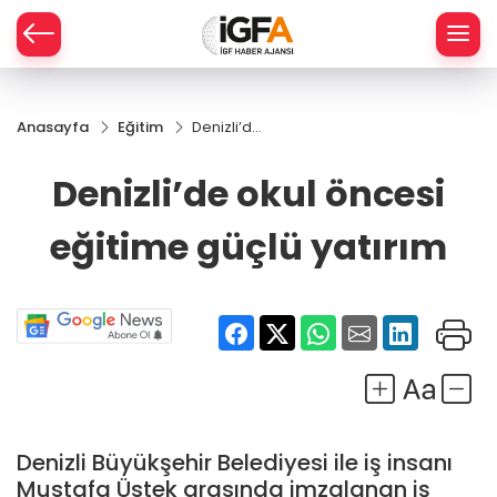
Anasayfa
Eğitim
Denizli’de
ÇE
okul
öncesi
Denizli’de okul öncesi
eğitime
RAY
güçlü
eğitime güçlü yatırım
yatırım
SPOR
R
Denizli Büyükşehir Belediyesi ile iş insanı
Mustafa Üstek arasında imzalanan iş