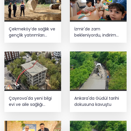
Çekmeköy’de sağlık ve
İzmir'de zam
gençlik yatırımları
bekleniyordu, indirim
yükseliyor
oldu!
Çayırova'da yeni bilgi
Ankara'da Güdül tarihi
evi ve aile sağlığı
dokusuna kavuştu
merkezinin
betonarmesi tamam