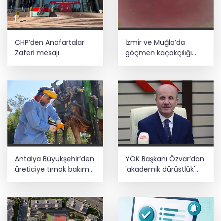
CHP’den Anafartalar
İzmir ve Muğla’da
Zaferi mesajı
göçmen kaçakçılığı
operasyonu! 132
düzensiz göçmen
yakalandı
Antalya Büyükşehir’den
YÖK Başkanı Özvar’dan
üreticiye tırnak bakım
'akademik dürüstlük'
desteği
mesajı