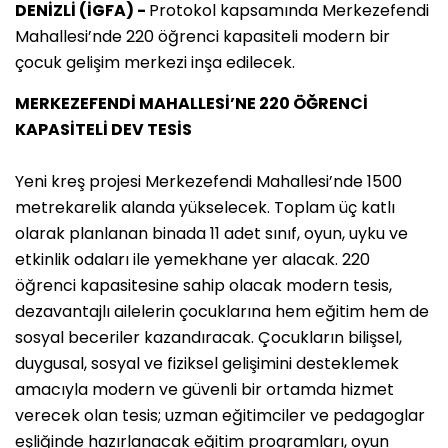
DENİZLİ (İGFA) -
Protokol kapsamında Merkezefendi
Mahallesi’nde 220 öğrenci kapasiteli modern bir
çocuk gelişim merkezi inşa edilecek.
MERKEZEFENDİ MAHALLESİ’NE 220 ÖĞRENCİ
KAPASİTELİ DEV TESİS
Yeni kreş projesi Merkezefendi Mahallesi’nde 1500
metrekarelik alanda yükselecek. Toplam üç katlı
olarak planlanan binada 11 adet sınıf, oyun, uyku ve
etkinlik odaları ile yemekhane yer alacak. 220
öğrenci kapasitesine sahip olacak modern tesis,
dezavantajlı ailelerin çocuklarına hem eğitim hem de
sosyal beceriler kazandıracak. Çocukların bilişsel,
duygusal, sosyal ve fiziksel gelişimini desteklemek
amacıyla modern ve güvenli bir ortamda hizmet
verecek olan tesis; uzman eğitimciler ve pedagoglar
eşliğinde hazırlanacak eğitim programları, oyun