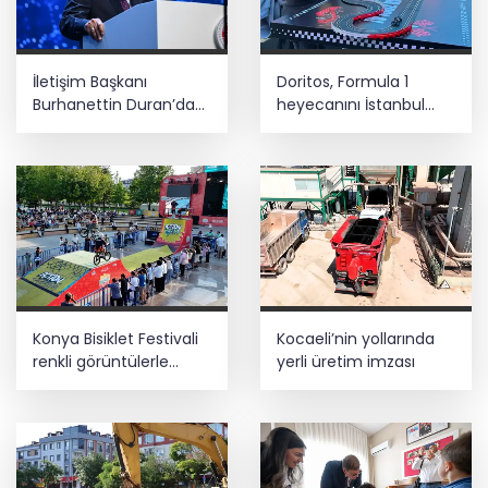
sırada
Taze incirde rekolte yüksek, hedef 100
İletişim Başkanı
Doritos, Formula 1
milyon dolar
Burhanettin Duran’dan
heyecanını İstanbul
10 Ağustos mesajı
Festivali'ne taşıdı
AgroGreen Bursa'da 80 şehir, 13 ülke
ağırlayacak
Konya Bisiklet Festivali
Kocaeli’nin yollarında
renkli görüntülerle
yerli üretim imzası
tamamlandı