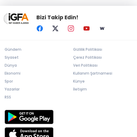
Bizi Takip Edin!
Gündem
Gizlilik Politikası
Siyaset
Çerez Politikası
Dünya
Veri Politikası
Ekonomi
Kullanım Şartnamesi
Spor
Künye
Yazarlar
İletişim
RSS