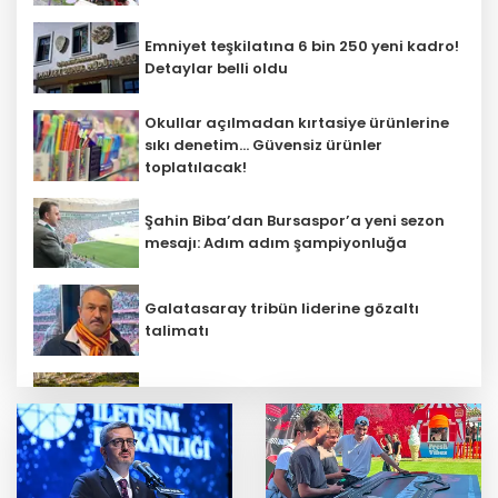
Emniyet teşkilatına 6 bin 250 yeni kadro!
Detaylar belli oldu
Okullar açılmadan kırtasiye ürünlerine
sıkı denetim... Güvensiz ürünler
toplatılacak!
Şahin Biba’dan Bursaspor’a yeni sezon
mesajı: Adım adım şampiyonluğa
Galatasaray tribün liderine gözaltı
talimatı
Meclis’te kritik gün! 'Terörsüz Türkiye'
teklifinde gözler Genel Kurul’da
İnternet şikayetlerinde 'kesintiler' ilk