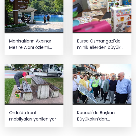
Manisalıların Akpınar
Bursa Osmangazi'de
Mesire Alanı özlemi
minik ellerden büyük
sona erdi
dayanışma
Ordu’da kent
Kocaeli'de Başkan
mobilyaları yenileniyor
Büyükakın’dan
Çayırova mesaisi