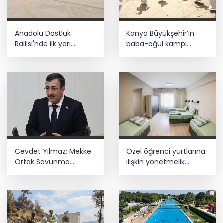
Anadolu Dostluk
Konya Büyükşehir’in
Rallisi'nde ilk yarı
baba-oğul kampı
tamamlandı
Ağustos'ta da sürecek
Cevdet Yılmaz: Mekke
Özel öğrenci yurtlarına
Ortak Savunma
ilişkin yönetmelik
Anlaşması bölgesel
değişikliği... Geçiş süresi
güvenliğe katkı
uzatıldı
sağlayacak