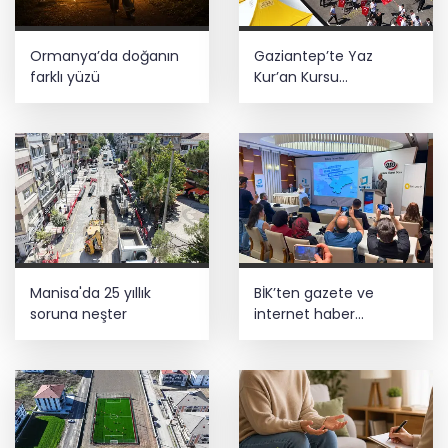
Ormanya’da doğanın
Gaziantep’te Yaz
farklı yüzü
Kur’an Kursu
öğrencilerine bisikletli
ödül
Manisa'da 25 yıllık
BİK’ten gazete ve
soruna neşter
internet haber
sitelerine mevzuat
eğitimi