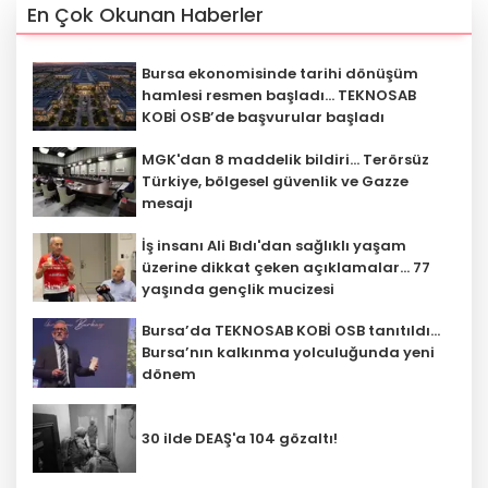
En Çok Okunan Haberler
Bursa ekonomisinde tarihi dönüşüm
hamlesi resmen başladı... TEKNOSAB
KOBİ OSB’de başvurular başladı
MGK'dan 8 maddelik bildiri... Terörsüz
Türkiye, bölgesel güvenlik ve Gazze
mesajı
İş insanı Ali Bıdı'dan sağlıklı yaşam
üzerine dikkat çeken açıklamalar... 77
yaşında gençlik mucizesi
Bursa’da TEKNOSAB KOBİ OSB tanıtıldı...
Bursa’nın kalkınma yolculuğunda yeni
dönem
30 ilde DEAŞ'a 104 gözaltı!