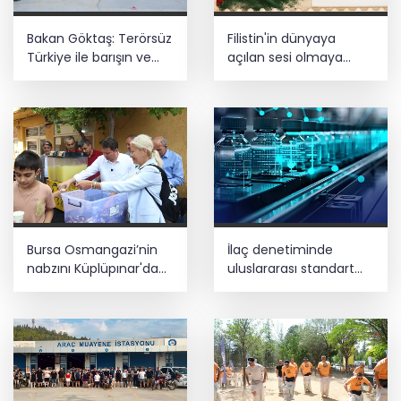
Bakan Göktaş: Terörsüz
Filistin'in dünyaya
Türkiye ile barışın ve
açılan sesi olmaya
istikrarın güçlendiği
devam edeceğiz
gelecek hedefliyoruz
Bursa Osmangazi’nin
İlaç denetiminde
nabzını Küplüpınar'da
uluslararası standart
tuttu
dönemi