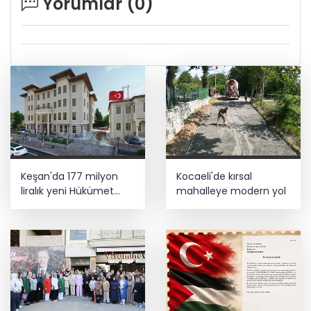
Yorumlar (
0
)
Keşan'da 177 milyon
Kocaeli'de kırsal
liralık yeni Hükümet
mahalleye modern yol
Konağı'nın temeli atıldı