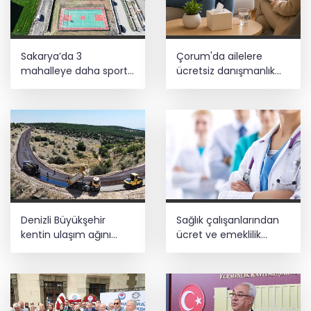
Sakarya’da 3
Çorum'da ailelere
mahalleye daha sportif
ücretsiz danışmanlık
yatırım
desteği
Denizli Büyükşehir
Sağlık çalışanlarından
kentin ulaşım ağını
ücret ve emeklilik
güçlendiriyor
reformu çağrısı