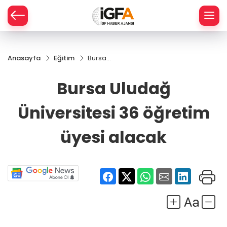
Anasayfa
Eğitim
Bursa
ÇE
Uludağ
Üniversitesi
Bursa Uludağ
36 öğretim
RAY
üyesi
Üniversitesi 36 öğretim
alacak
SPOR
üyesi alacak
R