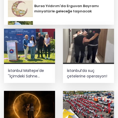
Bursa Yıldırım'da Erguvan Bayramı
minyatürle geleceğe taşınacak
Bursa Nilüfer'de beton mikserinden
kamu alanına döküme 150 bin TL ceza
CHP, Menderes Belediye Başkanı İlkay
Çiçek'i kesin ihraç talebiyle disipline
sevk etti
Fındık alım fiyatları açıklandı... Alımlar
İstanbul Maltepe'de
İstanbul’da suç
24 Ağustos'ta başlıyor
''İçimdeki Sahne
çetelerine operasyon!
Atölyesi'' katılımcıları
belgelerini aldı
Ankara'da uyuşturucu ve fuhuş 8
gözaltı