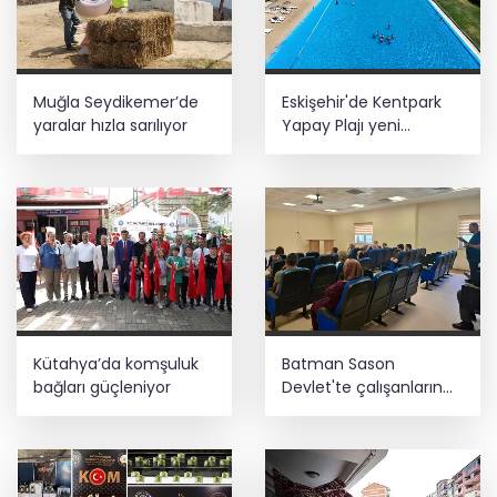
Muğla Seydikemer’de
Eskişehir'de Kentpark
yaralar hızla sarılıyor
Yapay Plajı yeni
sezonda hizmete açıldı
Kütahya’da komşuluk
Batman Sason
bağları güçleniyor
Devlet'te çalışanların
talepleri dinlendi