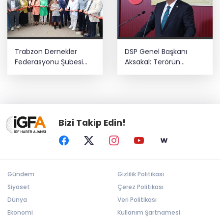
Trabzon Dernekler
DSP Genel Başkanı
Federasyonu Şubesi
Aksakal: Terörün
açıldı
bitirilmesi iradesine
destek için
imzalayacağım
Bizi Takip Edin!
Gündem
Gizlilik Politikası
Siyaset
Çerez Politikası
Dünya
Veri Politikası
Ekonomi
Kullanım Şartnamesi