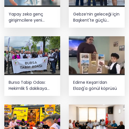
Yapay zeka genç
Gebze’nin geleceği için
girişimcilere yeni
Başkent'te güçlü
kapılar açıyor
temaslar
Bursa Tabip Odası:
Edirne Keşan’dan
Hekimlik 5 dakikaya
Elazığ'a gönül köprüsü
sığmaz