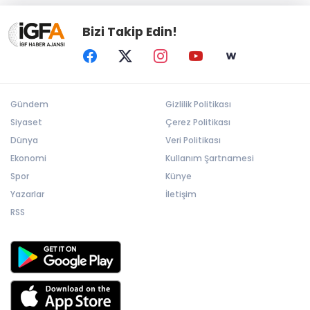
Bizi Takip Edin!
Gündem
Gizlilik Politikası
Siyaset
Çerez Politikası
Dünya
Veri Politikası
Ekonomi
Kullanım Şartnamesi
Spor
Künye
Yazarlar
İletişim
RSS