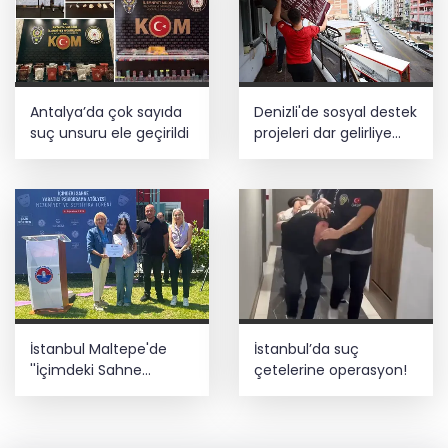
Antalya’da çok sayıda
Denizli'de sosyal destek
suç unsuru ele geçirildi
projeleri dar gelirliye
umut oluyor
İstanbul Maltepe'de
İstanbul’da suç
''İçimdeki Sahne
çetelerine operasyon!
Atölyesi'' katılımcıları
belgelerini aldı