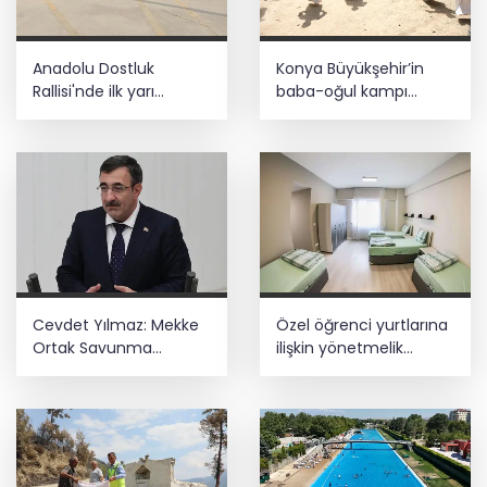
sevk etti
Ankara'da uyuşturucu ve fuhuş 8
Anadolu Dostluk
Konya Büyükşehir’in
gözaltı
Rallisi'nde ilk yarı
baba-oğul kampı
tamamlandı
Ağustos'ta da sürecek
E-KİP’e Türkiye’nin Dijital Dönüşüm
Ödülü... Kamu kategorisinde zirvede
Cevdet Yılmaz: Mekke
Özel öğrenci yurtlarına
Ortak Savunma
ilişkin yönetmelik
Anlaşması bölgesel
değişikliği... Geçiş süresi
güvenliğe katkı
uzatıldı
sağlayacak