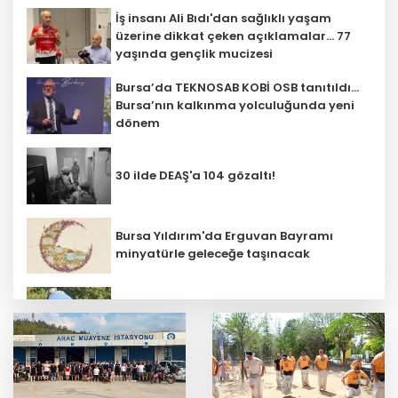
İş insanı Ali Bıdı'dan sağlıklı yaşam
üzerine dikkat çeken açıklamalar... 77
yaşında gençlik mucizesi
Bursa’da TEKNOSAB KOBİ OSB tanıtıldı...
Bursa’nın kalkınma yolculuğunda yeni
dönem
30 ilde DEAŞ'a 104 gözaltı!
Bursa Yıldırım'da Erguvan Bayramı
minyatürle geleceğe taşınacak
Bursa Nilüfer'de beton mikserinden
kamu alanına döküme 150 bin TL ceza
CHP, Menderes Belediye Başkanı İlkay
Çiçek'i kesin ihraç talebiyle disipline