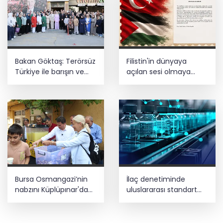
Bakan Göktaş: Terörsüz
Filistin'in dünyaya
Türkiye ile barışın ve
açılan sesi olmaya
istikrarın güçlendiği
devam edeceğiz
gelecek hedefliyoruz
Bursa Osmangazi’nin
İlaç denetiminde
nabzını Küplüpınar'da
uluslararası standart
tuttu
dönemi