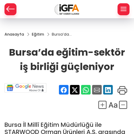
Anasayfa
Eğitim
Bursa’da
ÇE
eğitim-
sektör iş
Bursa’da eğitim-sektör
birliği
RAY
güçleniyor
iş birliği güçleniyor
SPOR
R
Bursa İl Millî Eğitim Müdürlüğü ile
STARWOOD Orman Ürünleri A.Ş. arasında