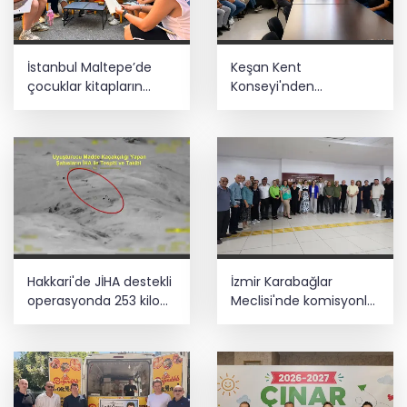
İstanbul Maltepe’de
Keşan Kent
çocuklar kitapların
Konseyi'nden
renkli dünyasında
muhtarlara nezaket
ziyareti
Hakkari'de JİHA destekli
İzmir Karabağlar
operasyonda 253 kilo
Meclisi'nde komisyonlar
esrar ele geçirildi
yeniden şekillendi