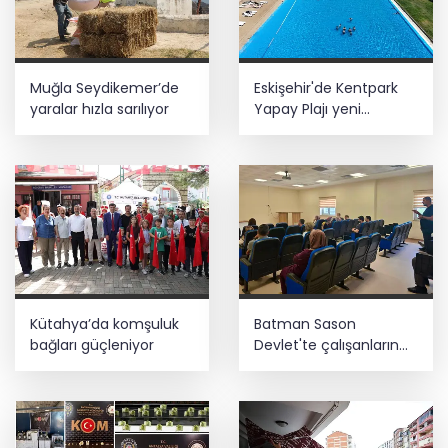
Muğla Seydikemer’de
Eskişehir'de Kentpark
yaralar hızla sarılıyor
Yapay Plajı yeni
sezonda hizmete açıldı
Kütahya’da komşuluk
Batman Sason
bağları güçleniyor
Devlet'te çalışanların
talepleri dinlendi