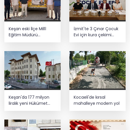
Keşan eski İlçe Millî
İzmit'te 3 Çınar Çocuk
Eğitim Müdürü
Evi için kura çekimi
vefatının yıl
gerçekleştirildi
dönümünde anıldı
Keşan'da 177 milyon
Kocaeli'de kırsal
liralık yeni Hükümet
mahalleye modern yol
Konağı'nın temeli atıldı