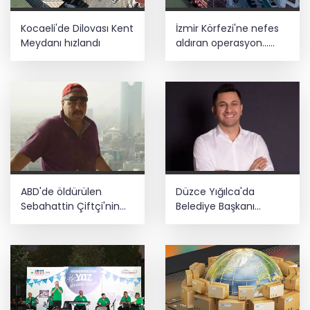
Kocaeli'de Dilovası Kent
İzmir Körfezi'ne nefes
Meydanı hızlandı
aldıran operasyon...
Manda ve Bostanlı
temizlendi
ABD'de öldürülen
Düzce Yığılca'da
Sebahattin Çiftçi'nin
Belediye Başkanı
eşinden adalet çağrısı:
Selami Savaş'a bir kapı
İki yıldır mağduruz
daha kapandı!