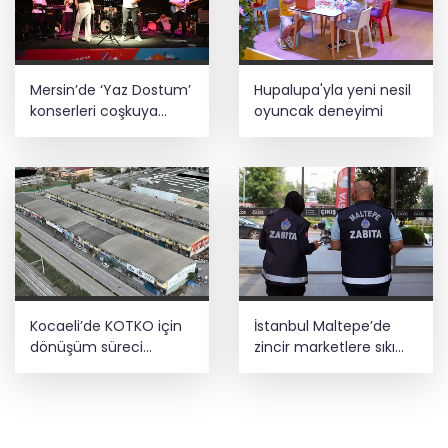
Mersin’de ‘Yaz Dostum’
Hupalupa'yla yeni nesil
konserleri coşkuya
oyuncak deneyimi
devam ediyor
Kocaeli’de KOTKO için
İstanbul Maltepe’de
dönüşüm süreci
zincir marketlere sıkı
başladı
denetim