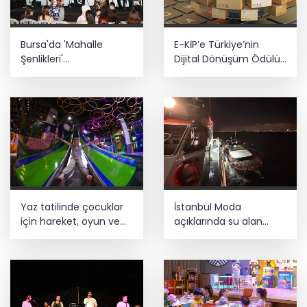
Bursa'da 'Mahalle
E-KİP’e Türkiye’nin
Şenlikleri'
Dijital Dönüşüm Ödülü...
Osmangazilileri
Kamu kategorisinde
eğlendiriyor
zirvede
Yaz tatilinde çocuklar
İstanbul Moda
için hareket, oyun ve
açıklarında su alan
keşif bir arada
teknedeki 4 kişi
kurtarıldı