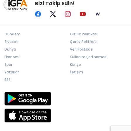
Bizi Takip Edin!
Gündem
Gizlilik Politikası
Siyaset
Çerez Politikası
Dünya
Veri Politikası
Ekonomi
Kullanım Şartnamesi
Spor
Künye
Yazarlar
İletişim
RSS