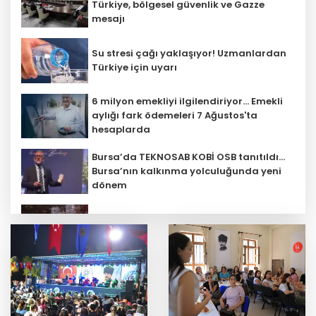
Türkiye, bölgesel güvenlik ve Gazze
mesajı
Su stresi çağı yaklaşıyor! Uzmanlardan
Türkiye için uyarı
6 milyon emekliyi ilgilendiriyor... Emekli
aylığı fark ödemeleri 7 Ağustos'ta
hesaplarda
Bursa’da TEKNOSAB KOBİ OSB tanıtıldı...
Bursa’nın kalkınma yolculuğunda yeni
dönem
'Ay Grubu' suç örgütüne 12 gözaltı!
Türk F-16'ları NATO görevi için
Estonya'da... MSB yerli savunma
sistemleriyle güçleniyor