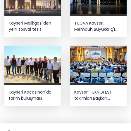
Kayseri Melikgazi'den
TÜGVA Kayseri,
yeni sosyal tesis
Memduh Büyükkılıç'ı
ağırladı
Kayseri Kocasinan'da
Kayseri TEKNOFEST
tarım buluşması
takımları Başkan
hasatla açıldı
Büyükkılıç'la buluştu