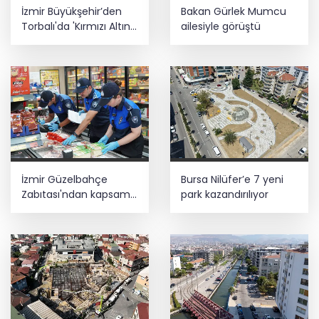
İzmir Büyükşehir’den
Bakan Gürlek Mumcu
Torbalı'da 'Kırmızı Altın'
ailesiyle görüştü
mesaisi
İzmir Güzelbahçe
Bursa Nilüfer’e 7 yeni
Zabıtası'ndan kapsamlı
park kazandırılıyor
gıda denetimi