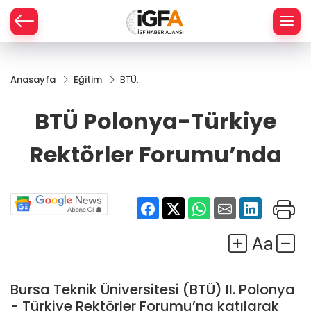
Anasayfa
Eğitim
BTÜ
ÇE
Polonya-
Türkiye
BTÜ Polonya-Türkiye
Rektörler
RAY
Forumu’nda
Rektörler Forumu’nda
SPOR
R
Bursa Teknik Üniversitesi (BTÜ) II. Polonya
- Türkiye Rektörler Forumu’na katılarak