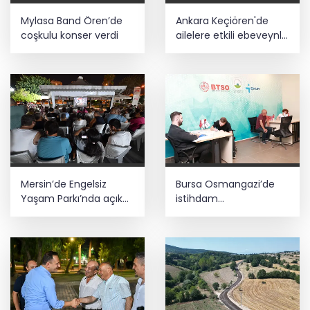
Bozcaada mercan resifleri için koruma
Mylasa Band Ören’de
Ankara Keçiören'de
seferberliği... 180 deniz canlısı türü kayıt
altına alındı
coşkulu konser verdi
ailelere etkili ebeveynlik
eğitimi
Teröristler teslim olmaya devam
ediyor... Hudutlarda 490 kişi yakalandı
Mersin’de Engelsiz
Bursa Osmangazi’de
Yaşam Parkı’nda açık
istihdam
hava sinema keyfi
buluşmalarıyla iş
imkanı