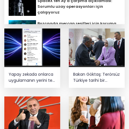
SpaceX'ten Ay'a çarpma açıklaması:
Sorumlu uzay operasyonları için
çalışıyoruz
Bozcaada mercan resifleri için koruma
seferberliği... 180 deniz canlısı türü kayıt
altına alındı
Teröristler teslim olmaya devam
ediyor... Hudutlarda 490 kişi yakalandı
Kayseri Büyükşehir gökyüzü tutkunlarını
Yapay zekada onlarca
Bakan Göktaş: Terörsüz
Erciyes'te buluşturacak
uygulamanın yerini tek
Türkiye tarihi bir
asistan alabilir
adımdır
MGK bugün toplanıyor... Gündem
'Terörsüz Türkiye'