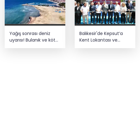
Yağış sonrası deniz
Balıkesir'de Kepsut’a
uyarısı! Bulanık ve kötü
Kent Lokantası ve
kokulu suda yüzmeyin
altyapı desteği