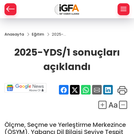
Anasayfa
Eğitim
2025-
ÇE
YDS/1
sonuçları
2025-YDS/1 sonuçları
açıklandı
RAY
açıklandı
SPOR
R
Ölçme, Seçme ve Yerleştirme Merkezince
(ÖSYM), Yabancı Dil Bilgisi Seviye Tespit