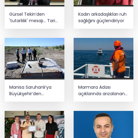
Gürsel Tekin’den
Kadın arkadaşlıkları ruh
'tutarlılık' mesajı... Tarihi
sağlığını güçlendiriyor
meselelerde pusula
net olmalı
Manisa Saruhanlı’ya
Marmara Adası
Büyükşehir’den
açıklarında arızalanan
tarımsal destek
tekne kurtarıldı