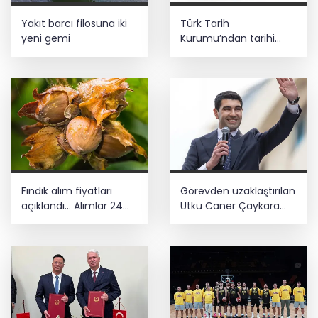
Yakıt barcı filosuna iki
Türk Tarih
yeni gemi
Kurumu’ndan tarihi
içerikler tek platformda
Fındık alım fiyatları
Görevden uzaklaştırılan
açıklandı... Alımlar 24
Utku Caner Çaykara
Ağustos'ta başlıyor
hakkında tahliye kararı