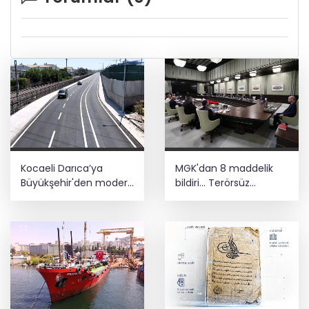
Kocaeli Darıca’ya
MGK'dan 8 maddelik
Büyükşehir'den modern
bildiri... Terörsüz
ulaşım yatırımı
Türkiye, bölgesel
güvenlik ve Gazze
mesajı