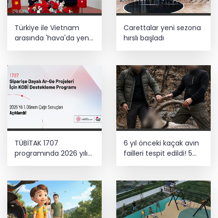
Türkiye ile Vietnam
Carettalar yeni sezona
arasında 'hava'da yeni
hırslı başladı
dönem... Sefer
kapasitesi artırıldı
TÜBİTAK 1707
6 yıl önceki kaçak avın
programında 2026 yılı
failleri tespit edildi! 5
ilk dönem sonuçları
yaban keçisi için ceza
açıklandı
uygulandı