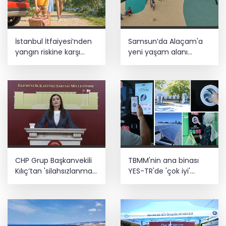
İstanbul İtfaiyesi’nden
Samsun’da Alaçam'a
yangın riskine karşı
yeni yaşam alanı
videolu uyarı
kazandırıldı
CHP Grup Başkanvekili
TBMM'nin ana binası
Kılıç’tan 'silahsızlanma'
YES-TR'de 'çok iyi'
vurgusu
olarak sertifikalandırıldı