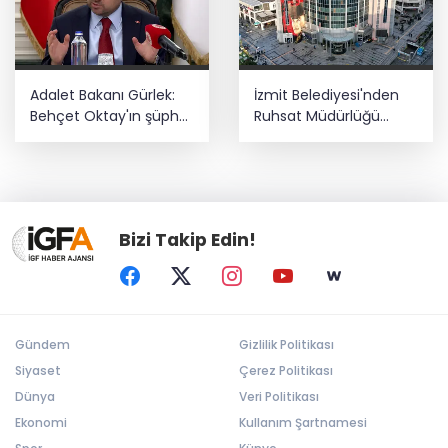
Adalet Bakanı Gürlek:
İzmit Belediyesi'nden
Behçet Oktay'ın şüpheli
Ruhsat Müdürlüğü
ölümü yeniden
iddialarına açıklama
kapsamlı şekilde
incelenecek
Bizi Takip Edin!
Gündem
Gizlilik Politikası
Siyaset
Çerez Politikası
Dünya
Veri Politikası
Ekonomi
Kullanım Şartnamesi