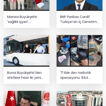
Manisa Büyükşehir
BNP Paribas Cardif
'sağlıklı işyeri'
Türkiye'nin İç Denetim
sertifikasına kavuştu
Direktörü Mustafa
Güneş oldu
Bursa Büyükşehir'den
71 ilde dev narkotik
afetlere hazır iki yeni
operasyonu: 844
mobil araç
tutuklama