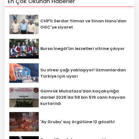
En Çok Okunan Haberler
CHP'li Serdar Yılmaz ve Sinan Hano'dan
OGC’ye ziyaret
Bursa İnegöl'ün lezzetleri vitrine çıkıyor
Su stresi çağı yaklaşıyor! Uzmanlardan
Türkiye için uyarı
Gümrük Muhafaza'dan kaçakçılığa
darbe! 2026'da 58 bin 519 canlı hayvan
kurtarıldı
'Ay Grubu' suç örgütüne 12 gözaltı!