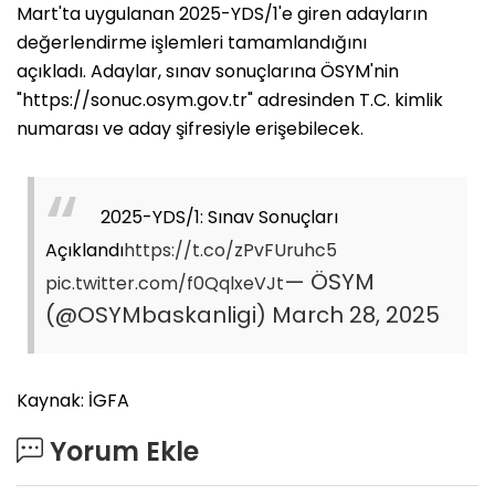
Mart'ta uygulanan 2025-YDS/1'e giren adayların
değerlendirme işlemleri tamamlandığını
açıkladı. Adaylar, sınav sonuçlarına ÖSYM'nin
"https://sonuc.osym.gov.tr" adresinden T.C. kimlik
numarası ve aday şifresiyle erişebilecek.
2025-YDS/1: Sınav Sonuçları
Açıklandı
https://t.co/zPvFUruhc5
— ÖSYM
pic.twitter.com/f0QqlxeVJt
(@OSYMbaskanligi)
March 28, 2025
Kaynak: İGFA
Yorum Ekle