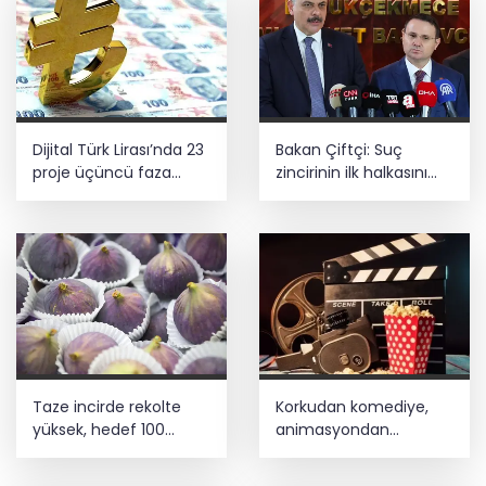
Dijital Türk Lirası’nda 23
Bakan Çiftçi: Suç
proje üçüncü faza
zincirinin ilk halkasını
geçti
kıracağız
Taze incirde rekolte
Korkudan komediye,
yüksek, hedef 100
animasyondan
milyon dolar
dramaya 6 yeni film
vizyonda