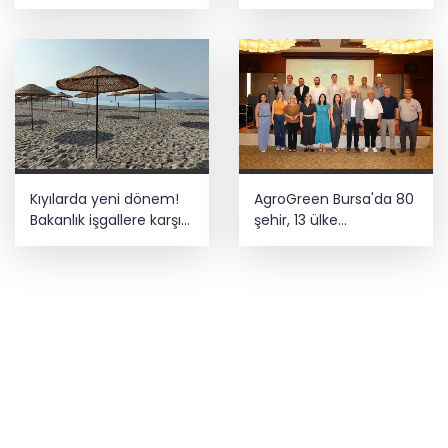
kilometrelik asfalt
müjdesi
Kıyılarda yeni dönem!
AgroGreen Bursa'da 80
Bakanlık işgallere karşı
şehir, 13 ülke
devrede
ağırlayacak