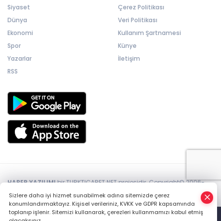
Siyaset
Çerez Politikası
Dünya
Veri Politikası
Ekonomi
Kullanım Şartnamesi
Spor
Künye
Yazarlar
İletişim
RSS
HABER YAZILIMI
bir TURKTICARET.NET projesidir. Copyright© 2006-
2026 Tüm hakları saklıdır.
Sizlere daha iyi hizmet sunabilmek adına sitemizde çerez
konumlandırmaktayız. Kişisel verileriniz, KVKK ve GDPR kapsamında
toplanıp işlenir. Sitemizi kullanarak, çerezleri kullanmamızı kabul etmiş
olacaksınız.