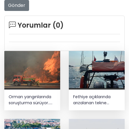
Gönder
Yorumlar (
0
)
Orman yangınlarında
Fethiye açıklarında
soruşturma sürüyor..
arızalanan tekne
34 şüpheliden 9'u
kurtarıldı
tutuklandı