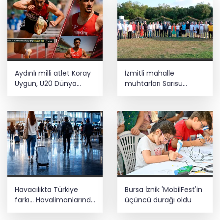
Aydınlı milli atlet Koray
İzmitli mahalle
Uygun, U20 Dünya
muhtarları Sarısu
Şampiyonası’nda yarı
Gençlik Kampı’nda
finalde
ağırlandı
Havacılıkta Türkiye
Bursa İznik 'MobilFest'in
farkı... Havalimanlarında
üçüncü durağı oldu
7 ayda 138,7 milyon