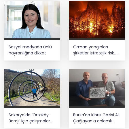
Sosyal medyada ünlü
Orman yangınları
hayranlığına dikkat
şirketler istratejik risk...
Sigorta açığı büyüyor
Sakarya'da ‘Ortaköy
Bursa'da Kıbrıs Gazisi Ali
Barajı’ için çalışmalar
Çağlayan’a anlamlı
başladı
ziyaret