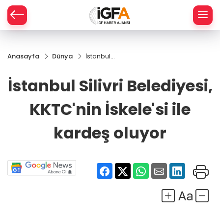
Anasayfa
Dünya
İstanbul
ÇE
Silivri
Belediyesi,
İstanbul Silivri Belediyesi,
KKTC'nin
RAY
İskele'si ile
KKTC'nin İskele'si ile
kardeş
SPOR
oluyor
kardeş oluyor
R