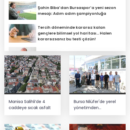
Şahin Biba’dan Bursaspor’a yeni sezon
mesajı: Adım adım şampiyonluğa
Tercih döneminde kararsız kalan
gençlere bilimsel yol haritası... Halen
kararsızsanız bu testi çözün!
Menderes Belediye Başkanı İlkay Çiçek
görevden uzaklaştırıldı
Çocuk adalet sisteminde yeni dönem
Üniversitelerde yeni dönem! Akademik
Manisa Salihli’de 4
Bursa Nilüfer'de yerel
sahtekârlığa hapis, öğrencilere dönüş
yolu
caddeye sıcak asfalt
yönetimden
mahallelerde yerinde
inceleme
5 ilde kuvvetli yağış, Marmara ve Ege’de
rüzgar alarmı!