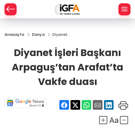
Anasayfa
Dünya
Diyanet
ÇE
İşleri
Başkanı
Diyanet İşleri Başkanı
Arpaguş’tan
RAY
Arafat’ta
Arpaguş’tan Arafat’ta
Vakfe duası
SPOR
Vakfe duası
R