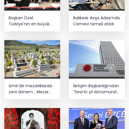
Başkan Özel:
Balıkesir Avşa Adası’nda
Türkiye'nin en büyük
Cemevi temeli atıldı
gücü milli ve manevi
değerlerle yetişen
nesillerdir
İzmir’de mezarlıklarda
İletişim Başkanlığı’ndan
yeni dönem... Mezar
“Sevr’in yıl dönümünde
yapımına standart
Meclis’e getirildi”
geliyor
iddiasına yalanlama