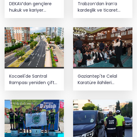
DEKAV’dan gençlere
Trabzon’dan İran’a
hukuk ve kariyer
kardeşlik ve ticaret
buluşması
mesajı
Kocaeli'de Santral
Gaziantep'te Celal
Rampası yeniden çift
Karatüre ilahileri
yönlü trafiğe açıldı
çocuklarla söyledi