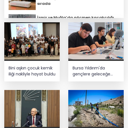
sırada
İzmir ve Muğla’da göçmen kaçakçılığı
operasyonu! 132 düzensiz göçmen
yakalandı
Meclis’te kritik gün! 'Terörsüz Türkiye'
teklifinde gözler Genel Kurul’da
Galatasaray tribün liderine gözaltı
Bini aşkın çocuk kemik
Bursa Yıldırım'da
talimatı
iliği nakliyle hayat buldu
gençlere geleceğe
hazırlanıyor
Taze incirde rekolte yüksek, hedef 100
milyon dolar