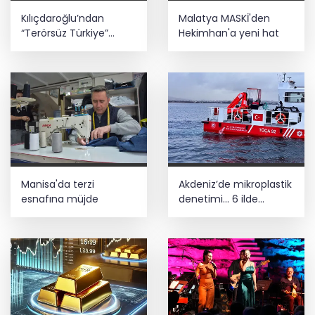
Kılıçdaroğlu’ndan
Malatya MASKİ'den
“Terörsüz Türkiye”
Hekimhan'a yeni hat
mesajı... Sürece
tereddütsüz katkı
vereceğiz
Manisa'da terzi
Akdeniz’de mikroplastik
esnafına müjde
denetimi... 6 ilde
işletmelere sıkı takip