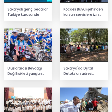
Sakaryalı genç pedallar
Kocaeli Büyükşehir’den
Türkiye kürüsünde
korsan servislere izin
yok
Uluslararası Beydağı
Sakarya'da Dijital
Dağ Bisikleti yarışları
Detoks’un adresi
sona erdi
Macera Park oldu