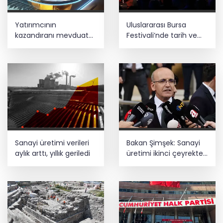
Yatırımcının
Uluslararası Bursa
kazandıranı mevduat
Festivali’nde tarih ve
faizi, kaybettireni altın
müzik buluştu
oldu
Sanayi üretimi verileri
Bakan Şimşek: Sanayi
aylık arttı, yıllık geriledi
üretimi ikinci çeyrekte
yüzde 1,9 büyüdü